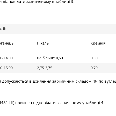
н відповідати зазначеному в таблиці 3.
, %
ганець
Нікель
Кремній
00-14,00
не більше 0,60
0,50
00-15,00
2,75-3,75
0,70
94 допускаються відхилення за хімічним складом, %: по вугле
481-Ш) повинен відповідати зазначеному у таблиці 4.