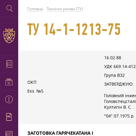
Головна
Технічні умови (ТУ)
ТУ 14-1-1213-75
16.02.88
УДК 669.14-412
Група В32
ОКП
ЗАТВЕРДЖУЮ:
Екз. №5
Головний інже
Головспецстал
Култигін В. С.
.
"04".07.1975 р.
ЗАГОТОВКА ГАРЯЧЕКАТАНА І