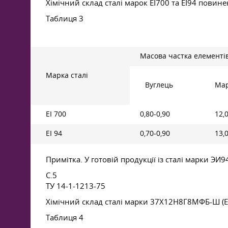
Хімічний склад сталі марок ЕІ700 та ЕІ94 повине
Таблиця 3
Масова частка елементів
Марка сталі
Вуглець
Мар
ЕІ 700
0,80-0,90
12,
ЕІ 94
0,70-0,90
13,
Примітка. У готовій продукції із сталі марки ЭИ
С.5
ТУ 14-1-1213-75
Хімічний склад сталі марки 37Х12Н8Г8МФБ-Ш (ЕІ
Таблиця 4