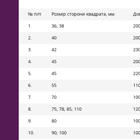
№ п/п
Розмір сторони квадрата, мм
До
1.
36; 38
20
2.
40
20
3.
42
23
4.
45
20
5.
45
22
6.
55
11
7.
70
10
8.
75; 78; 85; 110
12
9.
80
10
10.
90; 100
10