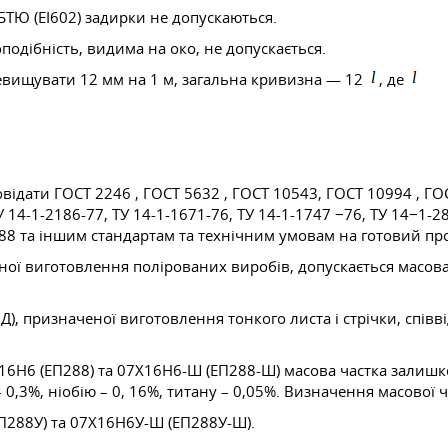
БТЮ (ЕІ602) задирки не допускаються.
оподібність, видима на око, не допускається.
ревищувати 12 мм на 1 м, загальна кривизна — 12
, де
повідати
ГОСТ 2246
,
ГОСТ 5632
, ГОСТ 10543,
ГОСТ 10994
,
ГО
ТУ 14-1-2186-77, ТУ 14-1-1671-76, ТУ 14-1-1747 −76, ТУ 14−1-
88 та іншим стандартам та технічним умовам на готовий про
ченої виготовлення полірованих виробів, допускається масов
-ВД), призначеної виготовлення тонкого листа і стрічки, спі
16Н6 (ЕП288) та 07Х16Н6-Ш (ЕП288-Ш) масова частка залишк
 0,3%, ніобію – 0, 16%, титану – 0,05%. Визначення масової
ЕП288У) та 07Х16Н6У-Ш (ЕП288У-Ш).