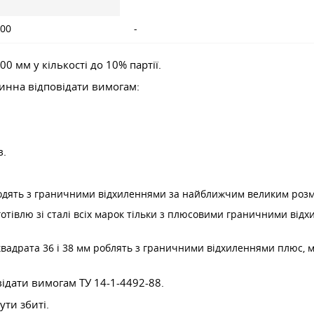
600
-
0 мм у кількості до 10% партії.
винна відповідати вимогам:
в.
водять з граничними відхиленнями за найближчим великим розм
готівлю зі сталі всіх марок тільки з плюсовими граничними ві
вадрата 36 і 38 мм роблять з граничними відхиленнями плюс, мі
відати вимогам ТУ 14-1-4492-88.
ути збиті.