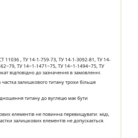
СТ 11036
, ТУ 14-1-759-73, ТУ 14-1-3092-81, ТУ 14-
2862−79, ТУ 14−1-1471−75, ТУ 14−1-1494−75, ТУ
кат відповідно до зазначення в замовленні.
а частка залишкового титану трохи більше
ввідношення титану до вуглецю має бути
ових елементів не повинна перевищувати: міді,
 частки залишкових елементів не допускається.