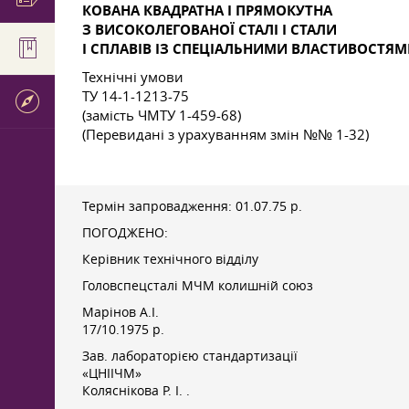
КОВАНА КВАДРАТНА І ПРЯМОКУТНА
З ВИСОКОЛЕГОВАНОЇ СТАЛІ І СТАЛИ
І СПЛАВІВ ІЗ СПЕЦІАЛЬНИМИ ВЛАСТИВОСТЯ
Технічні умови
ТУ 14-1-1213-75
(замість ЧМТУ 1-459-68)
(Перевидані з урахуванням змін №№ 1-32)
Термін запровадження:
01.07.75 р.
ПОГОДЖЕНО:
Керівник технічного відділу
Головспецсталі МЧМ колишній союз
Марінов А.І.
17/10.1975 р.
Зав. лабораторією стандартизації
«ЦНІІЧМ»
Коляснікова Р. І.
.