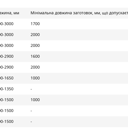
вжина, мм
Мінімальна довжина заготовок, мм, що допускаєть
00-3000
1700
00-3000
2000
00-3000
2000
00-2900
1600
00-2900
2000
00-1650
1000
00-1350
-
00-1500
1000
00-1500
-
00-1500
-