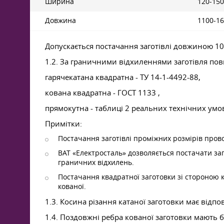
Ширина
120-150
Довжина
1100-1
Допускається постачання заготівлі довжиною 100
1.2. За граничними відхиленнями заготівля по
гарячекатана квадратна - ТУ 14-1-4492-88,
кована квадратна -
ГОСТ 1133
,
прямокутна - таблиці 2 реальних технічних умо
Примітки:
Постачання заготівлі проміжних розмірів про
ВАТ «Електросталь» дозволяється постачати за
граничних відхилень.
Постачання квадратної заготовки зі стороною к
кованої.
1.3. Косина різання катаної заготовки має відпо
1.4. Поздовжні ребра кованої заготовки мають б