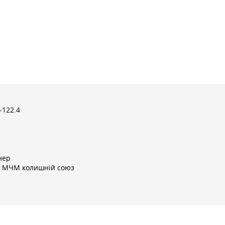
-122.4
нер
і МЧМ колишній союз