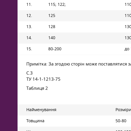
11.
115; 122;
11
12.
125
11
13.
128
13
14.
140
13
15.
80-200
до
Примітка: За згодою сторін може поставлятися з
С.3
ТУ 14-1-1213-75
Таблиця 2
Найменування
Розміри
Товщина
50-80