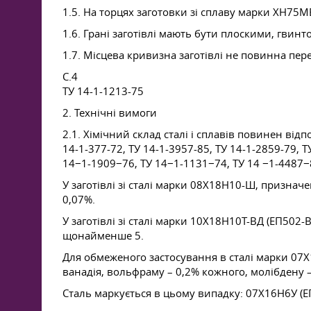
1.5. На торцях заготовки зі сплаву марки ХН75М
1.6. Грані заготівлі мають бути плоскими, гвинт
1.7. Місцева кривизна заготівлі не повинна пе
С.4
ТУ 14-1-1213-75
2. Технічні вимоги
2.1. Хімічний склад сталі і сплавів повинен від
14-1-377-72, ТУ 14-1-3957-85, ТУ 14-1-2859-79, 
14−1-1909−76, ТУ 14−1-1131−74, ТУ 14 −1-4487−
У заготівлі зі сталі марки 08Х18Н10-Ш, призна
0,07%.
У заготівлі зі сталі марки 10Х18Н10Т-ВД (ЕП502
щонайменше 5.
Для обмеженого застосування в сталі марки 07Х
ванадія, вольфраму – 0,2% кожного, молібдену –
Сталь маркується в цьому випадку: 07Х16Н6У (