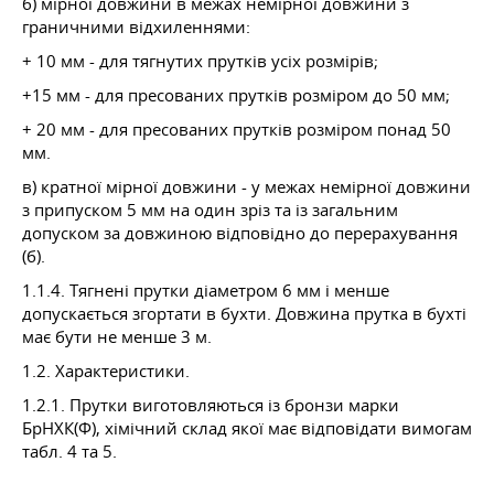
б) мірної довжини в межах немірної довжини з
граничними відхиленнями:
+ 10 мм - для тягнутих прутків усіх розмірів;
+15 мм - для пресованих прутків розміром до 50 мм;
+ 20 мм - для пресованих прутків розміром понад 50
мм.
в) кратної мірної довжини - у межах немірної довжини
з припуском 5 мм на один зріз та із загальним
допуском за довжиною відповідно до перерахування
(б).
1.1.4. Тягнені прутки діаметром 6 мм і менше
допускається згортати в бухти. Довжина прутка в бухті
має бути не менше 3 м.
1.2. Характеристики.
1.2.1. Прутки виготовляються із бронзи марки
БрНХК(Ф), хімічний склад якої має відповідати вимогам
табл. 4 та 5.