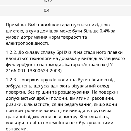
0,15
0,4
Примітка. Вміст домішок гарантується вихідною
шихтою, а сума домішок може бути більше 0,4% за
умови дотримання норм твердості та
електропровідності.
1.2.2. До складу сплаву БрНХК(Ф) на стадії його плавки
вводиться технологічна добавка у вигляді вуглецевого
фуллероїдного наномодифікатора «Астрален» (ТУ
2166-001-13800624-2003).
1.2.3. Поверхня прутків повинна бути вільною від
забруднень, що ускладнюють візуальний огляд
поверхні, без тріщин та розшарування. На поверхні
допускаються дрібні полони, вм'ятини, раковини,
ризики, кільчастість, сліди редагування, якщо вони
при контрольній зачистці не виводять прутки за
граничні відхилення по діаметру. Кількуватість,
кольори втечі та потемніння не є бракувальними
ознаками.