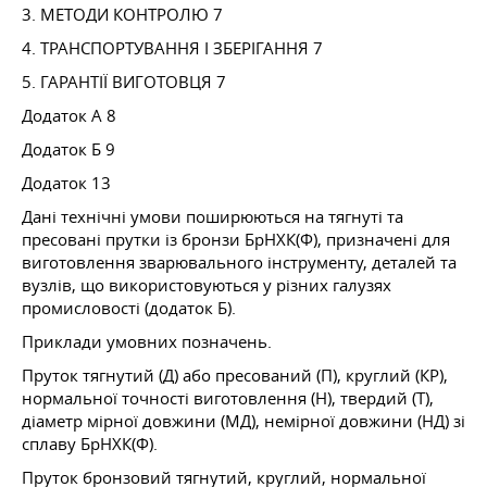
3. МЕТОДИ КОНТРОЛЮ 7
4. ТРАНСПОРТУВАННЯ І ЗБЕРІГАННЯ 7
5. ГАРАНТІЇ ВИГОТОВЦЯ 7
Додаток A 8
Додаток Б 9
Додаток 13
Дані технічні умови поширюються на тягнуті та
пресовані прутки із бронзи БрНХК(Ф), призначені для
виготовлення зварювального інструменту, деталей та
вузлів, що використовуються у різних галузях
промисловості (додаток Б).
Приклади умовних позначень.
Пруток тягнутий (Д) або пресований (П), круглий (КР),
нормальної точності виготовлення (Н), твердий (Т),
діаметр мірної довжини (МД), немірної довжини (НД) зі
сплаву БрНХК(Ф).
Пруток бронзовий тягнутий, круглий, нормальної