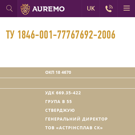
UK
ТУ 1846-001-77767692-2006
ОКП 18 4670
УДК 669.35-422
ГРУПА В 55
СТВЕРДЖУЮ
ГЕНЕРАЛЬНИЙ ДИРЕКТОР
ТОВ «АСТРІНСПЛАВ СК»