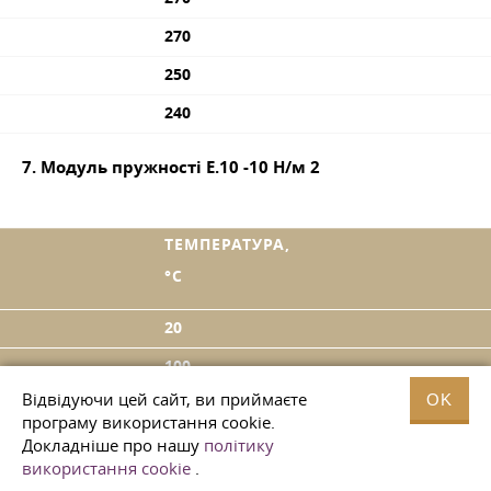
270
250
240
7. Модуль пружності Е.10
-10
Н/м
2
ТЕМПЕРАТУРА,
°C
20
100
Відвідуючи цей сайт, ви приймаєте
OK
200
програму використання cookie.
300
Докладніше про нашу
політику
використання cookie
.
400