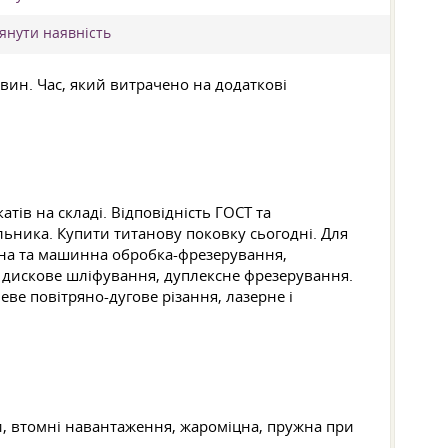
лянути наявність
вин. Час, який витрачено на додаткові
ів на складі. Відповідність ГОСТ та
льника. Купити титанову поковку сьогодні. Для
ічна та машинна обробка-фрезерування,
е дискове шліфування, дуплексне фрезерування.
ве повітряно-дугове різання, лазерне і
и, втомні навантаження, жароміцна, пружна при