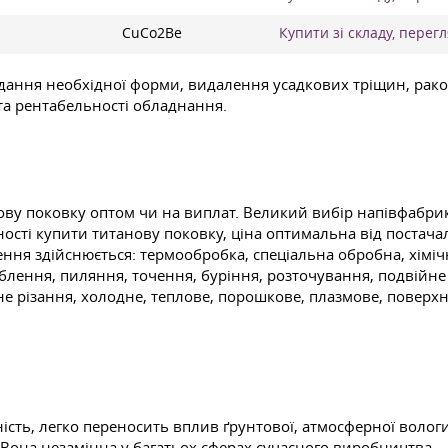
CuCo2Be
Купити зі складу, перег
дання необхідної форми, видалення усадкових тріщин, рако
та рентабельності обладнання.
у поковку оптом чи на виплат. Великий вибір напівфабрикат
ості купити титанову поковку, ціна оптимальна від постача
лення здійснюється: термообробка, спеціальна обробна, хім
блення, пиляння, точення, буріння, розточування, подвійн
е різання, холодне, теплове, порошкове, плазмове, поверхне
ість, легко переносить вплив ґрунтової, атмосферної волог
 Вона незамінна у багатьох сферах сучасного виробництва.