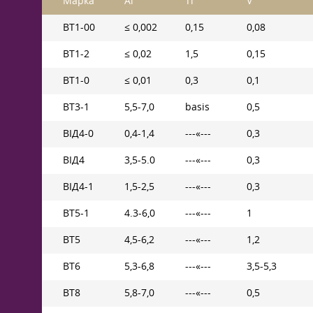
Марка
Аl
Ti
V
ВТ1-00
≤ 0,002
0,15
0,08
ВТ1-2
≤ 0,02
1,5
0,15
ВТ1-0
≤ 0,01
0,3
0,1
ВТ3-1
5,5-7,0
basis
0,5
ВІД4-0
0,4-1,4
---«---
0,3
ВІД4
3,5-5.0
---«---
0,3
ВІД4-1
1,5-2,5
---«---
0,3
ВТ5-1
4.3-6,0
---«---
1
ВТ5
4,5-6,2
---«---
1,2
ВТ6
5,3-6,8
---«---
3,5-5,3
ВТ8
5,8-7,0
---«---
0,5