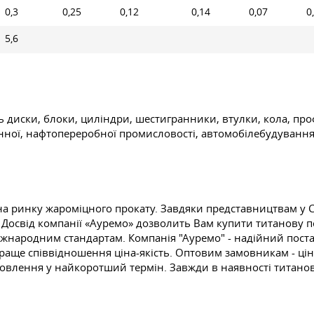
0,3
0,25
0,12
0,14
0,07
0
5,6
диски, блоки, циліндри, шестигранники, втулки, кола, проф
боронної, нафтопереробної промисловості, автомобілебудуван
а ринку жароміцного прокату. Завдяки представництвам у С
Досвід компанії «Ауремо» дозволить Вам купити титанову пок
 міжнародним стандартам. Компанія "Ауремо" - надійний пос
краще співвідношення ціна-якість. Оптовим замовникам - цін
мовлення у найкоротший термін. Завжди в наявності титано