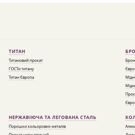
ТИТАН
БРО
Титановий прокат
Брон
ГОСТи титану
Євро
Титан Європа
Мідн
Мідн
Прок
Євро
НЕРЖАВІЮЧА ТА ЛЕГОВАНА СТАЛЬ
КО
Порошки кольорових металів
Алюм
Прокат нержавіючий
Дюра