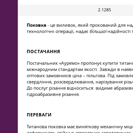
2.1285
Поковка
- це виливок, який прокований для на
технологічні операції, надає
більшої
надійності 
ПОСТАЧАННЯ
Постачальник «Ауремо» пропонує купити титанов
міжнародним стандартам якості. Завжди в наявн
оптових замовників ціна – пільгова. Під замов
свердління, розсвердлювання, нарізування різь
До послуг різання відноситься: видиме абразивн
гідроабразивне різання.
ПЕРЕВАГИ
Титанова поковка має виняткову механічну міцн
деформаціях, стійка в агресивних середовищах.