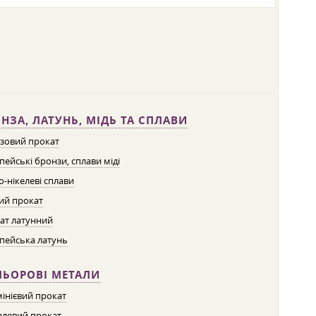
НЗА, ЛАТУНЬ, МІДЬ ТА СПЛАВИ
зовий прокат
пейські бронзи, сплави міді
о-нікелеві сплави
ий прокат
ат латунний
пейська латунь
ЛЬОРОВІ МЕТАЛИ
інієвий прокат
левий прокат