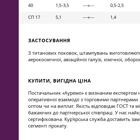
40
1,5-3,5
---«---
0,5-2,5
СП 17
5,1
---«---
1,4
ЗАСТОСУВАННЯ
З титанових поковок, штампувань виготовляють 
аерокосмічної, авіаційної галузі, хімічної, о
КУПИТИ, ВИГІДНА ЦІНА
Постачальник «Ауремо» є визнаним експертом н
оперативної взаємодії з торговими партнерами. 
оптом чи на виплат. Якість відповідає ГОСТ та
бажаючих до партнерської співпраці. У нас най
сертифікована. Кур'єрська служба доставить за
сегменті прокату.