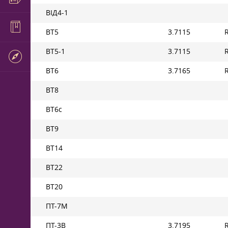
ВІД4-1
ВТ5
3.7115
ВТ5-1
3.7115
ВТ6
3.7165
ВТ8
ВТ6с
ВТ9
ВТ14
ВТ22
ВТ20
ПТ-7М
ПТ-3В
3.7195