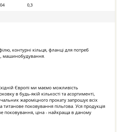
,04
0,3
ілю, контурні кільця, фланці для потреб
ня, машинобудування.
хідній Європі ми маємо можливість
овку в будь-якій кількості та асортименті,
тачальник жароміцного прокату запрошує всіх
а титанове поковування пільгова. Уся продукція
ве поковування, ціна - найкраща в даному