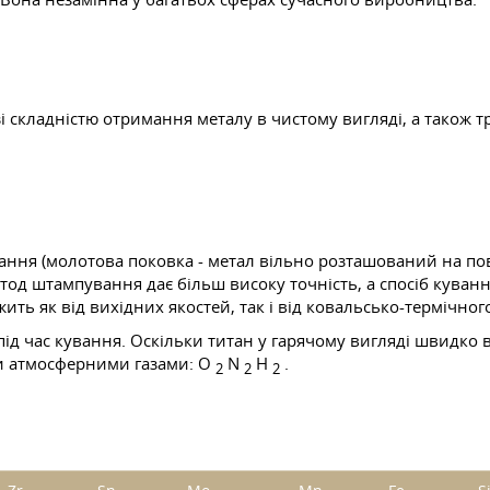
зі складністю отримання металу в чистому вигляді, а також т
ання (молотова поковка - метал вільно розташований на по
од штампування дає більш високу точність, а спосіб кування
жить як від вихідних якостей, так і від ковальсько-термічног
д час кування. Оскільки титан у гарячому вигляді швидко вс
ми атмосферними газами: O
N
Н
.
2
2
2