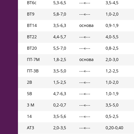
ВТ6с
5,3-6,5
---«---
3,5-4,5
ВТ9
5,8-7,0
---«---
1,0-2,0
ВТ14
3,5-6,3
основа
0,9-1,9
ВТ22
4,4-5,7
---«---
4,0-5,5
ВТ20
5,5-7,0
---«---
0,8-2,5
ПТ-7М
1,8-2,5
основа
2,0-3,0
ПТ-3В
3,5-5,0
---«---
1,2-2,5
2B
1,5-2,5
---«---
1,0-2,0
5B
4,7-6,3
---«---
1,0-1,9
3 М
0,2-0,7
---«---
3,5-5,0
14
3,5-5,6
---«---
0,5-2,5
АТ3
2,0-3,5
---«---
0,20-0,40