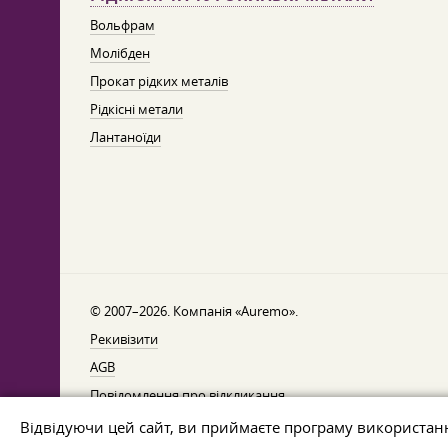
Вольфрам
Молібден
Прокат рідких металів
Рідкісні метали
Лантаноїди
© 2007–2026. Компанія «Auremo».
Рекивізити
AGB
Повідомлення про відкликання
Захист даних
Відвідуючи цей сайт, ви приймаєте програму використан