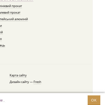
інієвий прокат
левий прокат
пейський алюміній
ти
ій
о
ець
Карта сайту
Дизайн сайту —
Fresh
ie
.
OK