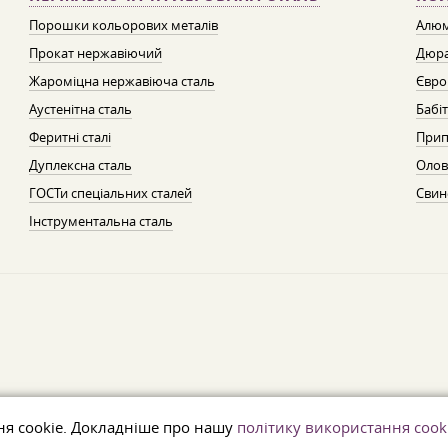
Порошки кольорових металів
Алюм
Прокат нержавіючий
Дюра
Жароміцна нержавіюча сталь
Євро
Аустенітна сталь
Бабі
Феритні сталі
Прип
Дуплексна сталь
Олов
ГОСТи спеціальних сталей
Свин
Інструментальна сталь
ня cookie. Докладніше про нашу
політику використання cook