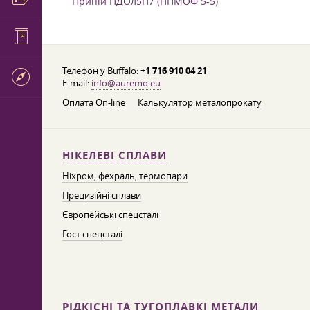
Припій ПДОл5П7 (ППМОФ 5-5)
Телефон у Buffalo:
+1 716 910 04 21
E-mail:
info@auremo.eu
Оплата On-line
Калькулятор металопрокату
НІКЕЛЕВІ СПЛАВИ
Ніхром, фехраль, термопари
Прецизійні сплави
Європейські спецсталі
Гост спецсталі
РІДКІСНІ ТА ТУГОПЛАВКІ МЕТАЛИ