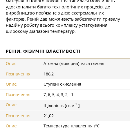
матеріалів нового покоління з'явилася можливість
удосконалити багато технологічних процесів, де
виробництво пов'язане з дією екстремальних
факторів. Реній дав можливість забезпечити тривалу
надійну роботу всього комплексу устаткування
широкому діапазоні температур.
РЕНІЙ. ФІЗИЧНІ ВЛАСТИВОСТІ
Опис:
Атомна (молярна) маса г/моль
Позначення:
186,2
Опис:
Ступені окислення
Позначення:
7, 6, 5, 4, 3, 2, -1
3
Опис:
Щільність [г/см
]
Позначення:
21,02
Опис:
Температура плавлення t°С