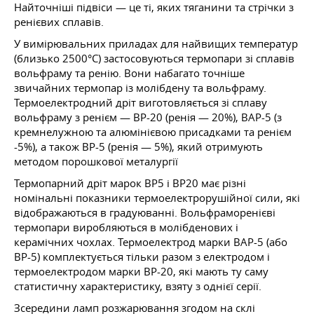
Найточніші підвіси — це ті, яких тяганини та стрічки з
ренієвих сплавів.
У вимірювальних приладах для найвищих температур
(близько 2500°C) застосовуються термопари зі сплавів
вольфраму та ренію. Вони набагато точніше
звичайних термопар із молібдену та вольфраму.
Термоелектродний дріт виготовляється зі сплаву
вольфраму з ренієм — BP-20 (ренія — 20%), BAP-5 (з
кремнелужною та алюмінієвою присадками та ренієм
-5%), а також BP-5 (ренія — 5%), який отримують
методом порошкової металургії
Термопарний дріт марок ВР5 і ВР20 має різні
номінальні показники термоелектрорушійної сили, які
відображаються в градуюванні. Вольфраморенієві
термопари виробляються в молібденових і
керамічних чохлах. Термоелектрод марки BAP-5 (або
BP-5) комплектується тільки разом з електродом і
термоелектродом марки BP-20, які мають ту саму
статистичну характеристику, взяту з однієї серії.
Зсередини ламп розжарювання згодом на склі