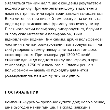
з'являється темний наліт, що є кінцевим результатом
водного циклу. При найретельнішому видаленні з
ламп повітря частина парів води завжди залишається.
Вода дисоціює при високій температурі на кисень та
водень; що окислює вольфрамову розпечену нитку.
Після чого оксид вольфраму випаровується, беручи в
облогу скло металевим вольфрамом, який
відновлений воднем. Тим самим, дрібні вольфрамові
частинки з нитки розжарювання випаровуються, і на
склі утворюють темну пляму, а нитка стає тоншою,
поки порветься. При температурі 1300 °C реній
стійкіше вдвічі до водного циклу вольфраму, а при
температурі 1750 °C у вісім разів. Сплави ренію з
вольфрамом — ідеально підходять для нитки
розжарювання, на відміну чистого ренію.
ПОСТАЧАЛЬНИК
Компанія «Ауремо» пропонує купити дріт, коло з ренію,
ціна сьогодні найвигідніша. На складі завжди є