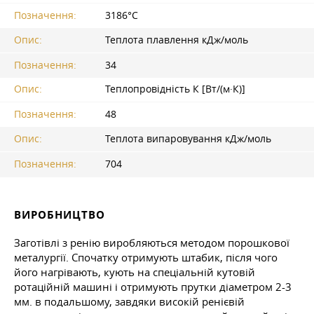
Позначення:
3186°С
Опис:
Теплота плавлення кДж/моль
Позначення:
34
Опис:
Теплопровідність К [Вт/(м·К)]
Позначення:
48
Опис:
Теплота випаровування кДж/моль
Позначення:
704
ВИРОБНИЦТВО
Заготівлі з ренію виробляються методом порошкової
металургії. Спочатку отримують штабик, після чого
його нагрівають, кують на спеціальній кутовій
ротаційній машині і отримують прутки діаметром 2-3
мм. в подальшому, завдяки високій ренієвій