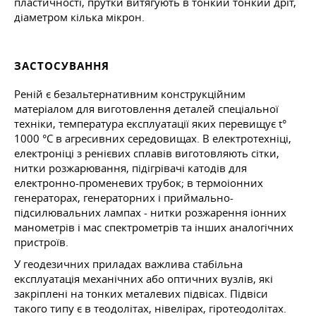
пластичності, прутки витягують в тонкий тонкий дріт,
діаметром кілька мікрон.
ЗАСТОСУВАННЯ
Реній є безальтернативним конструкційним
матеріалом для виготовлення деталей спеціальної
техніки, температура експлуатації яких перевищує t°
1000 °C в агресивних середовищах. В електротехніці,
електроніці з ренієвих сплавів виготовляють сітки,
нитки розжарювання, підігрівачі катодів для
електронно-променевих трубок; в термоіонних
генераторах, генераторних і приймально-
підсилювальних лампах - нитки розжарення іонних
манометрів і мас спектрометрів та інших аналогічних
пристроїв.
У геодезичних приладах важлива стабільна
експлуатація механічних або оптичних вузлів, які
закріплені на тонких металевих підвісах. Підвіси
такого типу є в теодолітах, нівелірах, гіротеодолітах.