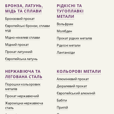
БРОНЗА, ЛАТУНЬ,
РІДКІСНІ ТА
МІДЬ ТА СПЛАВИ
ТУГОПЛАВКІ
МЕТАЛИ
Бронзовий прокат
Вольфрам
Європейські бронзи, сплави
міді
Молібден
Мідно-нікелеві сплави
Прокат рідких металів
Мідний прокат
Рідкісні метали
Прокат латунний
Лантаноїди
Європейська латунь
НЕРЖАВІЮЧА ТА
КОЛЬОРОВІ МЕТАЛИ
ЛЕГОВАНА СТАЛЬ
Алюмінієвий прокат
Порошки кольорових
Дюралевий прокат
металів
Європейський алюміній
Прокат нержавіючий
Бабіти
Жароміцна нержавіюча
Припій
сталь