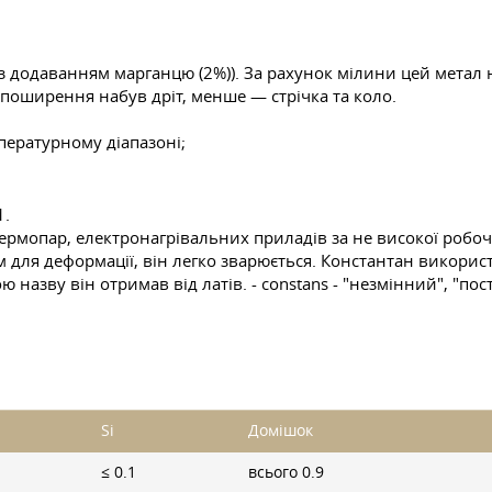
) з додаванням марганцю (2%)). За рахунок мілини цей метал 
 поширення набув дріт, менше — стрічка та коло.
пературному діапазоні;
1.
мопар, електронагрівальних приладів за не високої робочої 
 для деформації, він легко зварюється. Константан викорис
 назву він отримав від латів. - constans - "незмінний", "по
Si
Домішок
≤ 0.1
всього 0.9