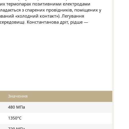
таких термопарах позитивними електродами
кладається з спарених провідників, поміщених у
к званий «холодний контакт»). Легування
середовищі. Константанова дріт, рідше —
Значення
480 МПа
1350°C