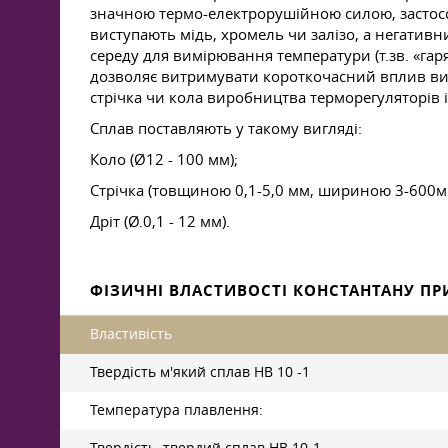
значною термо-електрорушійною силою, застосо
виступають мідь, хромель чи залізо, а негативн
середу для вимірювання температури (т.зв. «гаря
дозволяє витримувати короткочасний вплив висо
стрічка чи кола виробництва терморегуляторів 
Сплав поставляють у такому вигляді:
Коло (Ø12 - 100 мм);
Стрічка (товщиною 0,1-5,0 мм, шириною 3-600м
Дріт (Ø.0,1 - 12 мм).
ФІЗИЧНІ ВЛАСТИВОСТІ КОНСТАНТАНУ ПРИ
Властивість
Твердість м'який сплав HB 10 -1
Температура плавлення: