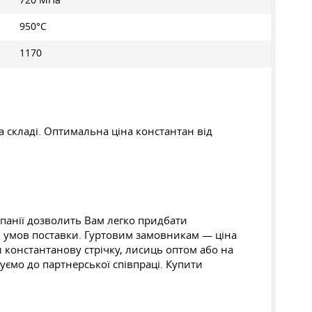
720 МПа
950°C
1170
 складі. Оптимальна ціна константан від
мпанії дозволить Вам легко придбати
их умов поставки. Гуртовим замовникам — ціна
 константанову стрічку, лисиць оптом або на
уємо до партнерської співпраці. Купити