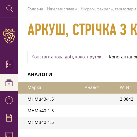
Головна
Нікелеві сплави
Ніхром, фехраль, термопари
АРКУШ, СТРІЧКА З 
Константанова дріт, коло, пруток
Константанов
АНАЛОГИ
Марка
Аналог
W. Nr.
МНМц43-1.5
2.0842
МНМц40-1.5
МНМц40-1.5