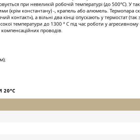
вується при невеликій робочій температурі (до 500°С). У 
ими (крім константану) -, крапель або алюмель. Термопара с
чий контакт»), а вільні два кінці опускають у термостат (та
кої температури до 1300 ° C під час роботи у агресивному 
і компенсаційних проводів.
м);
 20°C