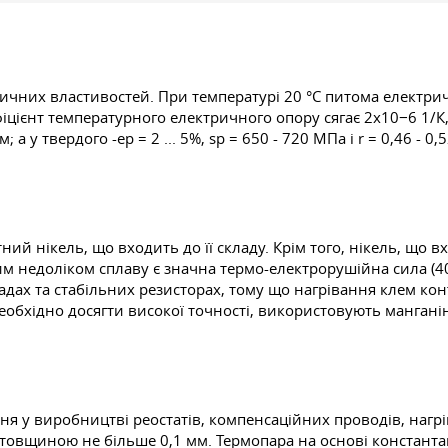
тричних властивостей. При температурі 20 °C питома електри
іцієнт температурного електричного опору сягає 2x10−6 1/К, 
; а у твердого -eр = 2 ... 5%, sр = 650 - 720 МПа і r = 0,46 - 
ний нікель, що входить до її складу. Крім того, нікель, що 
 недоліком сплаву є значна термо-електрорушійна сила (40
ах та стабільних резисторах, тому що нагрівання клем кон
еобхідно досягти високої точності, використовують мангані
ня у виробництві реостатів, компенсаційних проводів, наг
а товщиною не більше 0,1 мм. Термопара на основі константан