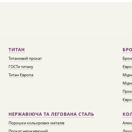
ТИТАН
БРО
Титановий прокат
Брон
ГОСТи титану
Євро
Титан Європа
Мідн
Мідн
Прок
Євро
НЕРЖАВІЮЧА ТА ЛЕГОВАНА СТАЛЬ
КО
Порошки кольорових металів
Алюм
Прокат нержавіючий
Дюра