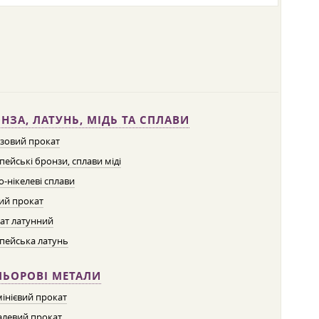
НЗА, ЛАТУНЬ, МІДЬ ТА СПЛАВИ
зовий прокат
пейські бронзи, сплави міді
о-нікелеві сплави
ий прокат
ат латунний
пейська латунь
ЛЬОРОВІ МЕТАЛИ
інієвий прокат
левий прокат