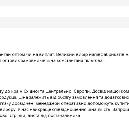
тан оптом чи на виплат. Великий вибір напівфабрикатів на
я оптових замовників ціна константана пільгова.
у до країн Східної та Центральної Європи. Досвід нашої ко
родукції. Ціна залежить від обсягу замовлення та додатков
 зв'язку досвідчені менеджери оперативно допоможуть купити
вибору. У нас найкраще співвідношення ціна-якість. Запрош
вої стрічки, листа від постачальника.