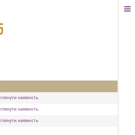
5
еглянути наявність
еглянути наявність
еглянути наявність