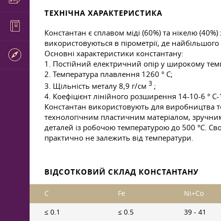
ТЕХНІЧНА ХАРАКТЕРИСТИКА
Константан є сплавом міді (60%) та нікелю (40%
використовуються в пірометрії, де найбільшого
Основні характеристики константану:
1. Постійний електричний опір у широкому тем
2. Температура плавлення 1260 ° C;
3
3. Щільність металу 8,9 г/см
;
4. Коефіцієнт лінійного розширення 14-10-6 ° C-
Константан використовують для виробництва тер
технологічним пластичним матеріалом, зручним
деталей із робочою температурою до 500 °C. Свою
практично не залежить від температури.
ВІДСОТКОВИЙ СКЛАД КОНСТАНТАНУ
C
Fe
Ni+Co
≤ 0.1
≤ 0.5
39 - 41