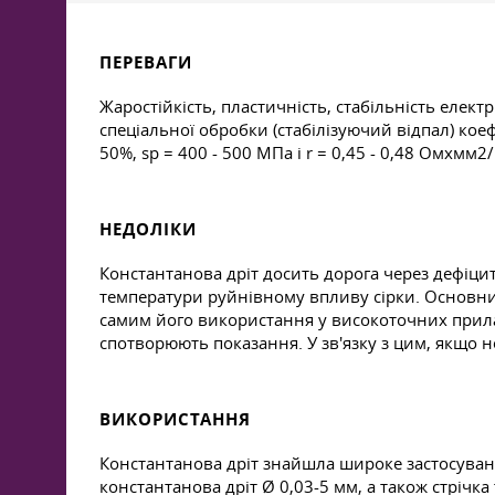
ПЕРЕВАГИ
Жаростійкість, пластичність, стабільність елек
спеціальної обробки (стабілізуючий відпал) коеф
50%, sр = 400 - 500 МПа і r = 0,45 - 0,48 Омxмм2/м
НЕДОЛІКИ
Константанова дріт досить дорога через дефіцит
температури руйнівному впливу сірки. Основним
самим його використання у високоточних прилад
спотворюють показання. У зв'язку з цим, якщо н
ВИКОРИСТАННЯ
Константанова дріт знайшла широке застосуван
константанова дріт Ø 0,03-5 мм, а також стрічк