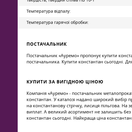
Твердість, твердий сплав HB 10-1
Температура відпалу:
Температура гарячої обробки:
ПОСТАЧАЛЬНИК
Постачальник «Ауремо» пропонує купити констан
постачальника. Купити константан сьогодні. Дл
КУПИТИ ЗА ВИГІДНОЮ ЦІНОЮ
Компанія «Ауремо» - постачальник металопрокат
константан. У каталозі надано широкий вибір п
на константанову стрічку, лисиця пільгова. На
виплат. А великий асортимент не залишить без 
константан сьогодні. Найкраща ціна константано