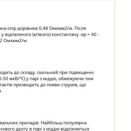
чна опір дорівнює 0,48 Омxмм2/м. Після
у відпаленого (м'якого) константану -eр = 40 -
0,52 Омxмм2/м.
входить до складу, схильний при підвищенні
-50 мкВ/°С) у парі з міддю, обмежуючи тим
тактів призводить до появи струмів, що
н.
рівальних приладів. Найбільш популярна
ового дроту в парі з міддю відрізняється