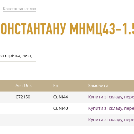
Константан сплав
КОНСТАНТАНУ МНМЦ43-1.
а стрічка, лист,
Aisi Uns
En
Замовити
C72150
CuNi44
Купити зі складу, пер
CuNi40
Купити зі складу, пер
Купити зі складу, пер