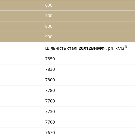
600
700
800
900
3
Щільність сталі
20Х12ВНМФ
, pn, кг/м
7850
7830
7800
7780
7760
7730
7700
7670