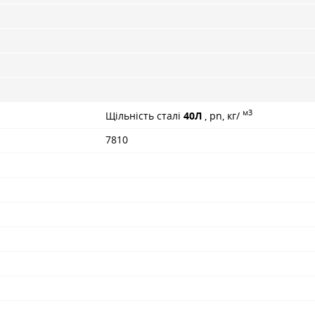
м3
Щільність сталі
40Л
, pn, кг/
7810