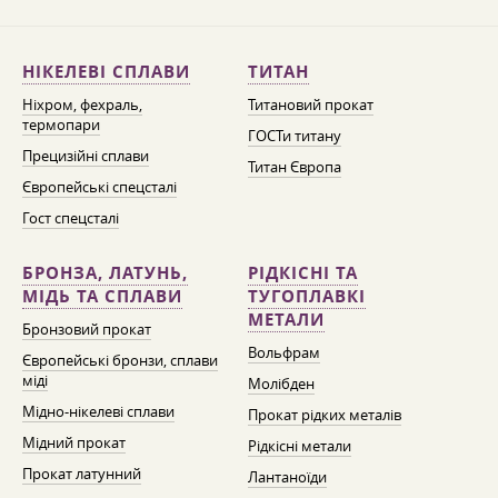
НІКЕЛЕВІ СПЛАВИ
ТИТАН
Ніхром, фехраль,
Титановий прокат
термопари
ГОСТи титану
Прецизійні сплави
Титан Європа
Європейські спецсталі
Гост спецсталі
БРОНЗА, ЛАТУНЬ,
РІДКІСНІ ТА
МІДЬ ТА СПЛАВИ
ТУГОПЛАВКІ
МЕТАЛИ
Бронзовий прокат
Вольфрам
Європейські бронзи, сплави
міді
Молібден
Мідно-нікелеві сплави
Прокат рідких металів
Мідний прокат
Рідкісні метали
Прокат латунний
Лантаноїди