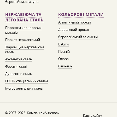
Європейська латунь
НЕРЖАВІЮЧА ТА
КОЛЬОРОВІ МЕТАЛИ
ЛЕГОВАНА СТАЛЬ
Алюмінієвий прокат
Порошки кольорових
Дюралевий прокат
металів
Європейський алюміній
Прокат нержавіючий
Бабіти
Жароміцна нержавіюча
Припій
сталь
Олово
Аустенітна сталь
Свинець
Феритні сталі
Дуплексна сталь
ГОСТи спеціальних сталей
Інструментальна сталь
© 2007–2026. Компанія «Auremo».
Карта сайту