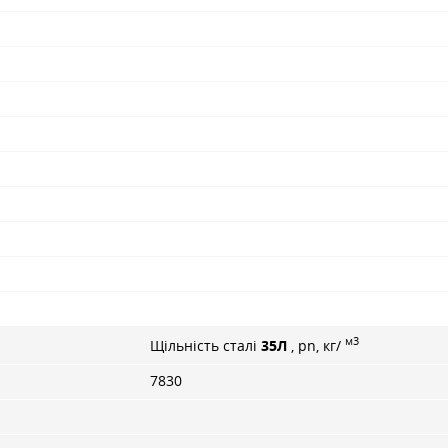
м3
Щільність сталі
35Л
, pn, кг/
7830