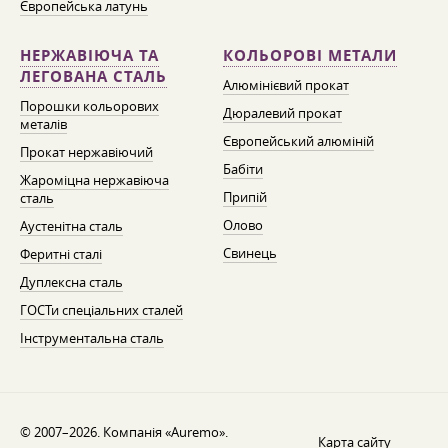
Європейська латунь
НЕРЖАВІЮЧА ТА
КОЛЬОРОВІ МЕТАЛИ
ЛЕГОВАНА СТАЛЬ
Алюмінієвий прокат
Порошки кольорових
Дюралевий прокат
металів
Європейський алюміній
Прокат нержавіючий
Бабіти
Жароміцна нержавіюча
Припій
сталь
Олово
Аустенітна сталь
Свинець
Феритні сталі
Дуплексна сталь
ГОСТи спеціальних сталей
Інструментальна сталь
© 2007–2026. Компанія «Auremo».
Карта сайту