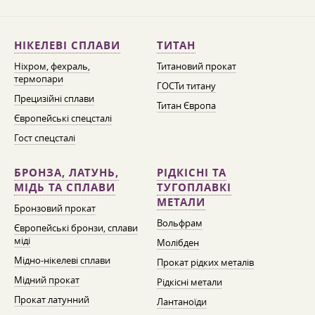
НІКЕЛЕВІ СПЛАВИ
ТИТАН
Ніхром, фехраль,
Титановий прокат
термопари
ГОСТи титану
Прецизійні сплави
Титан Європа
Європейські спецсталі
Гост спецсталі
БРОНЗА, ЛАТУНЬ,
РІДКІСНІ ТА
МІДЬ ТА СПЛАВИ
ТУГОПЛАВКІ
МЕТАЛИ
Бронзовий прокат
Вольфрам
Європейські бронзи, сплави
міді
Молібден
Мідно-нікелеві сплави
Прокат рідких металів
Мідний прокат
Рідкісні метали
Прокат латунний
Лантаноїди