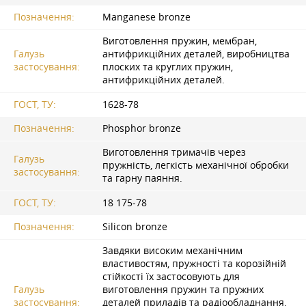
Позначення:
Manganese bronze
Виготовлення пружин, мембран,
Галузь
антифрикційних деталей, виробництва
застосування:
плоских та круглих пружин,
антифрикційних деталей.
ГОСТ, ТУ:
1628-78
Позначення:
Phosphor bronze
Виготовлення тримачів через
Галузь
пружність, легкість механічної обробки
застосування:
та гарну паяння.
ГОСТ, ТУ:
18 175-78
Позначення:
Silicon bronze
Завдяки високим механічним
властивостям, пружності та корозійній
стійкості їх застосовують для
Галузь
виготовлення пружин та пружних
застосування:
деталей приладів та радіообладнання,