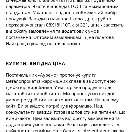
із нержавіючої сталі 08Х18Н10Т, aisi 321 будь-яких
параметрів. Якість відповідає ГОСТ та міжнародним
стандартам. У каталозі надано необмежений вибір
продукції. Завжди в наявності коло, дріт, труба з
нержавіючої сталі 08Х18Н10Т, aisi 321, ціна - залежить
від обсягу замовлення та додаткових умов
постачання. Оптовим замовникам - ціна пільгова.
Найкраща ціна від постачальника.
КУПИТИ, ВИГІДНА ЦІНА
Постачальник «Ауремо» пропонує купити
металопрокат із жароміцних сплавів за доступною
ціною від виробника. У нас є різна продукція для
масштабних виробництв. Ми пропонуємо вигідні
умови роздрібним та оптовим клієнтам. На нашому
сайті Ви знайдете потрібну інформацію. Наші
консультанти завжди готові відповісти на питання, що
виникають. Ціна залежить від обсягу замовлення та
додаткових умов поставки. Реалізація замовлень - у
найкоротші терміни. На зв'язку досвідчені менеджери