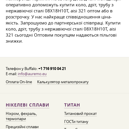
оперативно допоможуть купити коло, дріт, трубу з
нержавіючої сталі 08Х18Н10Т, aisi 321 оптом або в
розстрочку. У нас найкраще співвідношення ціна-
якість. Запрошуємо до партнерської співпраці. Купити
коло, дріт, трубу з нержавіючої сталі 08Х18Н10Т, aisi
321 сьогодні Оптовим покупцям надаються пільгові
знижки.
Телефон у Buffalo:
+1 716 910 04 21
E-mail:
info@auremo.eu
Оплата On-line
Калькулятор металопрокату
НІКЕЛЕВІ СПЛАВИ
ТИТАН
Ніхром, фехраль,
Титановий прокат
термопари
ГОСТи титану
Прецизійні сплави