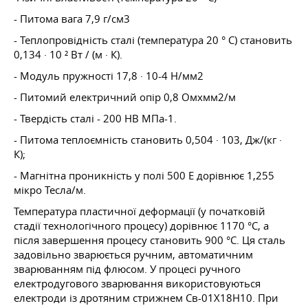
- Питома вага 7,9 г/см3
- Теплопровідність сталі (температура 20 ° С) становить
0,134 · 10 ² Вт / (м · К).
- Модуль пружності 17,8 · 10-4 Н/мм2
- Питомий електричний опір 0,8 Омxмм2/м
- Твердість сталі - 200 НВ МПа-1.
- Питома теплоємність становить 0,504 · 103, Дж/(кг ·
К);
- Магнітна проникність у полі 500 Е дорівнює 1,255
мікро Тесла/м.
Температура пластичної деформації (у початковій
стадії технологічного процесу) дорівнює 1170 °C, а
після завершення процесу становить 900 °C. Ця сталь
задовільно зварюється ручним, автоматичним
зварюванням під флюсом. У процесі ручного
електродугового зварювання використовуються
електроди із дротяним стрижнем Св-01X18Н10. При