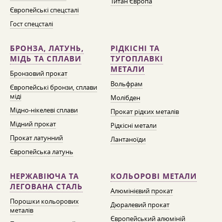
Титан Європа
Європейські спецсталі
Гост спецсталі
БРОНЗА, ЛАТУНЬ,
РІДКІСНІ ТА
МІДЬ ТА СПЛАВИ
ТУГОПЛАВКІ
МЕТАЛИ
Бронзовий прокат
Вольфрам
Європейські бронзи, сплави
міді
Молібден
Мідно-нікелеві сплави
Прокат рідких металів
Мідний прокат
Рідкісні метали
Прокат латунний
Лантаноїди
Європейська латунь
НЕРЖАВІЮЧА ТА
КОЛЬОРОВІ МЕТАЛИ
ЛЕГОВАНА СТАЛЬ
Алюмінієвий прокат
Порошки кольорових
Дюралевий прокат
металів
Європейський алюміній