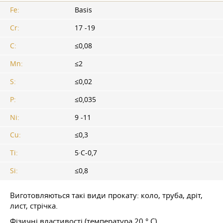
Fe:
Basis
Cr:
17 -19
C:
≤0,08
Mn:
≤2
S:
≤0,02
P:
≤0,035
Ni:
9 -11
Cu:
≤0,3
Ti:
5·С-0,7
Si:
≤0,8
Виготовляються такі види прокату: коло, труба, дріт,
лист, стрічка.
Фізичні властивості (температура 20 ° С)