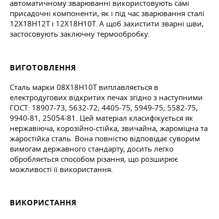
автоматичному зварюванні використовують самі
присадочні компоненти, як і під час зварювання сталі
12X18H12T і 12Х18Н10Т. А щоб захистити зварні шви,
застосовують заключну термообробку.
ВИГОТОВЛЕННЯ
Сталь марки 08Х18Н10Т виплавляється в
електродугових відкритих печах згідно з наступними
ГОСТ: 18907-73, 5632-72; 4405-75, 5949-75; 5582-75,
9940-81, 25054-81. Цей матеріал класифікується як
нержавіюча, корозійно-стійка, звичайна, жароміцна та
жаростійка сталь. Вона повністю відповідає суворим
вимогам державного стандарту, досить легко
обробляється способом різання, що розширює
можливості її використання.
ВИКОРИСТАННЯ