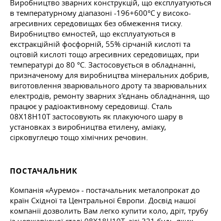
Виробництво зварних конструкцій, що експлуатуються
в температурному діапазоні -196+600°С у високо-
агресивних середовищах без обмеження тиску.
Виробництво ємностей, що експлуатуються в
екстракційній фосфорній, 55% сірчаній кислоті та
оцтовій кислоті
тощо
агресивних середовищах, при
температурі до 80 °C. Застосовується в обладнанні,
призначеному для виробництва мінеральних добрив,
виготовлення зварювального дроту та зварювальних
електродів, ремонту зварних з'єднань обладнання, що
працює у радіоактивному середовищі. Сталь
08Х18Н10Т застосовують як плакуючого шару в
установках з виробництва етилену, аміаку,
сірковуглецю
тощо
хімічних речовин.
ПОСТАЧАЛЬНИК
Компанія «Ауремо» - постачальник металопрокат до
країн Східної та Центральної Європи. Досвід нашої
компанії дозволить Вам легко купити коло, дріт, трубу