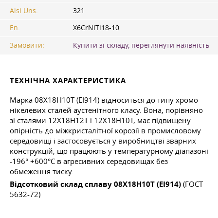
Aisi Uns:
321
En:
X6CrNiTi18-10
Замовити:
Купити зі складу, переглянути наявність
ТЕХНІЧНА ХАРАКТЕРИСТИКА
Марка 08Х18Н10Т (ЕІ914) відноситься до типу хромо-
нікелевих сталей аустенітного класу. Вона, порівняно
зі сталями 12X18H12T і 12Х18Н10Т, має підвищену
опірність до міжкристалітної корозії в промисловому
середовищі і застосовується у виробництві зварних
конструкцій, що працюють у температурному діапазоні
-196° +600°С в агресивних середовищах без
обмеження тиску.
Відсотковий склад сплаву 08Х18Н10Т (ЕІ914)
(ГОСТ
5632-72)