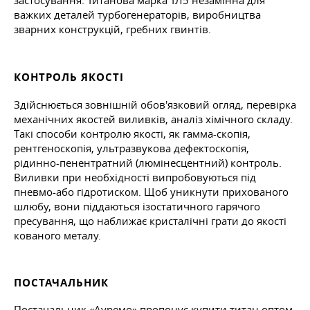
важких деталей турбогенераторів, виробництва
зварних конструкцій, гребних гвинтів.
КОНТРОЛЬ ЯКОСТІ
Здійснюється зовнішній обов'язковий огляд, перевірка
механічних якостей виливків, аналіз хімічного складу.
Такі способи контролю якості, як гамма-скопія,
рентгеноскопія, ультразвукова дефектоскопія,
рідинно-пенентратний (люмінесцентний) контроль.
Виливки при необхідності випробовуються під
пневмо-або гідротиском. Щоб уникнути прихованого
шлюбу, вони піддаються ізостатичного гарячого
пресування, що наближає кристалічні грати до якості
кованого металу.
ПОСТАЧАЛЬНИК
Постачальник «Ауремо» пропонує купити титан оптом