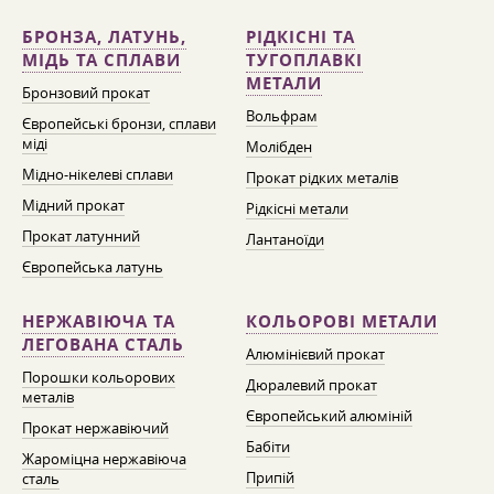
БРОНЗА, ЛАТУНЬ,
РІДКІСНІ ТА
МІДЬ ТА СПЛАВИ
ТУГОПЛАВКІ
МЕТАЛИ
Бронзовий прокат
Вольфрам
Європейські бронзи, сплави
міді
Молібден
Мідно-нікелеві сплави
Прокат рідких металів
Мідний прокат
Рідкісні метали
Прокат латунний
Лантаноїди
Європейська латунь
НЕРЖАВІЮЧА ТА
КОЛЬОРОВІ МЕТАЛИ
ЛЕГОВАНА СТАЛЬ
Алюмінієвий прокат
Порошки кольорових
Дюралевий прокат
металів
Європейський алюміній
Прокат нержавіючий
Бабіти
Жароміцна нержавіюча
Припій
сталь