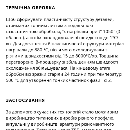
ТЕРМІЧНА ОБРОБКА
Щоб сформувати пластинчасту структуру деталей,
отриманих точним литтям з подальшою
газостатичною обробкою, їх нагрівали при t° 1050° (β-
область), а потім охолоджували зі швидкістю до 1°С/
хв. Для досягнення біпластинчастої структури матеріал
нагрівали до 880 °C, після чого охолоджували з
різними швидкостями від 15 до 8000°С/хв. Товщина
перетвореної β-прошарку зі збільшенням швидкості
охолодження збільшувалася. На кінцевому етапі
обробки всі зразки старіли 24 години при температурі
500 °C для утворення тонких частинок фази - α-2.
ЗАСТОСУВАННЯ
За допомогою сучасних технологій стало можливим
виробництво титанових виробів різного профілю.
актуальні у виробництві арматури різноманітного
застосування. Титанова марка ТЛ5 незамінна для