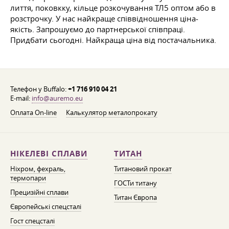
лиття, поковкку, кільце розкочування ТЛ5 оптом або в
розстрочку. У нас найкраще співвідношення ціна-
якість. Запрошуємо до партнерської співпраці.
Придбати сьогодні. Найкраща ціна від постачальника.
Телефон у Buffalo:
+1 716 910 04 21
E-mail:
info@auremo.eu
Оплата On-line
Калькулятор металопрокату
НІКЕЛЕВІ СПЛАВИ
ТИТАН
Ніхром, фехраль,
Титановий прокат
термопари
ГОСТи титану
Прецизійні сплави
Титан Європа
Європейські спецсталі
Гост спецсталі