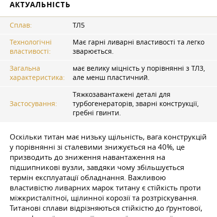
АКТУАЛЬНІСТЬ
Сплав:
ТЛ5
Технологічні
Має гарні ливарні властивості та легко
властивості:
зварюється.
Загальна
має велику міцність у порівнянні з ТЛ3,
характеристика:
але менш пластичний.
Тяжкозавантажені деталі для
Застосування:
турбогенераторів, зварні конструкції,
гребні гвинти.
Оскільки титан має низьку щільність, вага конструкцій
у порівнянні зі сталевими знижується на 40%, це
призводить до зниження навантаження на
підшипникові вузли, завдяки чому збільшується
термін експлуатації обладнання. Важливою
властивістю ливарних марок титану є стійкість проти
міжкристалітної, щілинної корозії та розтріскування.
Титанові сплави відрізняються стійкістю до ґрунтової,