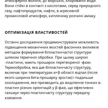
атмосферної вологи, дії морської, хлорованої води.
Вони стійкі в контакті з кислотами, серед природного
газу, нафтопродуктів, нафти, в агресивній
промисловій атмосфері, киплячому розчині аміаку.
ОПТИМІЗАЦІЯ ВЛАСТИВОСТЕЙ
Останні дослідження продемонстрували можливість
підвищення механічних якостей фасонних виливків
методом формування біпластинчастої структури
шляхом термічної обробки. При цьому широкі
-пластини, мають прошарок перетвореної -фази.
Термообробка, яка дає біпластинчасту структуру,
включає при температурах α+β-області відпал (після
якого ширина бета-прошарку зростає) і подальше
охолодження, яке призводить до виділення тонких α-
пластин різних орієнтацій у β-фазі, що ефективно
гальмує через пластинчасту структуру передачу
ковзання.