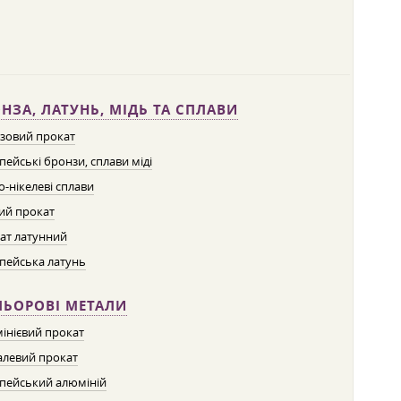
НЗА, ЛАТУНЬ, МІДЬ ТА СПЛАВИ
зовий прокат
пейські бронзи, сплави міді
о-нікелеві сплави
ий прокат
ат латунний
пейська латунь
ЛЬОРОВІ МЕТАЛИ
інієвий прокат
левий прокат
пейський алюміній