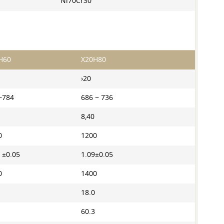
Ni70Cr30
Н60
Х20Н80
›20
−784
686 ~ 736
8,40
0
1200
 ±0.05
1.09±0.05
0
1400
18.0
60.3