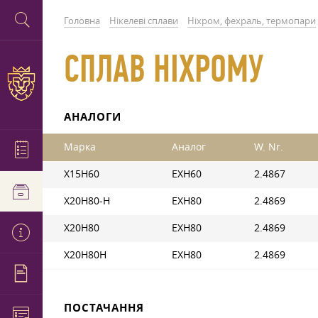
Головна
Нікелеві сплави
Ніхром, фехраль, термопари
СПЛАВ НІХРОМУ
АНАЛОГИ
Марка
Аналог
W. Nr.
Х15Н60
ЕХН60
2.4867
Х20Н80-Н
ЕХН80
2.4869
Х20Н80
ЕХН80
2.4869
Х20Н80Н
ЕХН80
2.4869
ПОСТАЧАННЯ