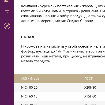
Компанія «Ауремо» - постачальник жароміцних сп
бухтами чи котушками, а стрічка - рулонами. Н
споживачам наочний вибір продукції, а також с
логістична мережа, містах Східної Європи.
СКЛАД
Ніхромова нитка містить у своїй основі нікель і
фосфор, вуглець до 1%. Фізичні властивості рі
розчиняти інші метали, при цьому, не втрачаючи 
металу твердість.
AISI / Grade
ГОСТ
NiCr 80 20
Х20Н80
NiCr 60 15
Х15Н60