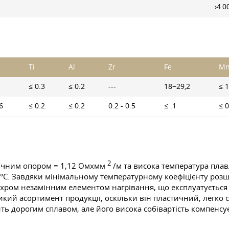
›4 0
Ti
Al
Zr
Fe
M
≤ 0.3
≤ 0.2
---
18−29,2
≤ 1
6
≤ 0.2
≤ 0.2
0.2 - 0.5
≤ .1
≤ 0
2
ричним опором = 1,12 Омхмм
/м та висока температура пла
5 °C. Завдяки мінімальному температурному коефіцієнту розш
ь ніхром незамінним елементом нагрівання, що експлуатуєтьс
икий асортимент продукції, оскільки він пластичний, легко 
ить дорогим сплавом, але його висока собівартість компенсує