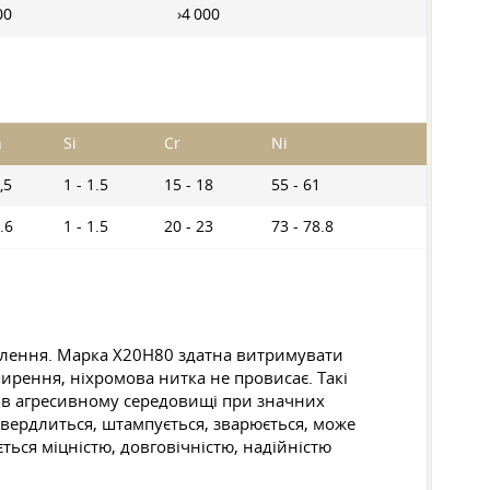
00
›4 000
n
Si
Cr
Ni
,5
1 - 1.5
15 - 18
55 - 61
.6
1 - 1.5
20 - 23
73 - 78.8
влення. Марка Х20Н80 здатна витримувати
ирення, ніхромова нитка не провисає. Такі
я в агресивному середовищі при значних
свердлиться, штампується, зварюється, може
ться міцністю, довговічністю, надійністю