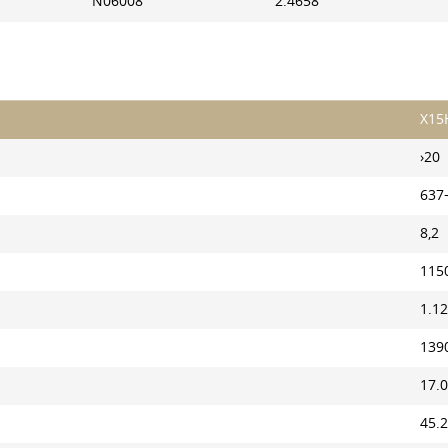
N06008
2.4658
Х15
›20
637
8,2
115
1.12
139
17.0
45.2