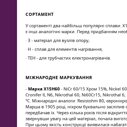
СОРТАМЕНТ
У сортаменті два найбільш популярні сплави: Х15
є інші аналогічні марки. Перед придбанням не
· З - матеріал для вузлів опору;
· Н - сплав для елементів нагрівання;
· ТЕН - для трубчастих електронагрівачів.
МІЖНАРОДНЕ МАРКУВАННЯ
-
Марка Х15Н60
- NiCr 60/15 Хром 15%, Nickel 6
Cronifer II, N6, Nikrothal 60, Ni60Cr15, Nikrothal 6;
°C. Міжнародні аналоги: Resistohm 80, євроніхром
Марша в 1905 році, ніхром буквально засліпив св
передбачав їх. Через кілька років після відкрит
звернувши увагу на цей матеріал, почала вигото
При цьому якість конструкції виявилася набагато