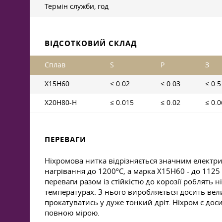
Термін служби, год
ВІДСОТКОВИЙ СКЛАД
Сплав
S
P
З
Х15Н60
≤ 0.02
≤ 0.03
≤ 0.5
Х20Н80-Н
≤ 0.015
≤ 0.02
≤ 0.0
ПЕРЕВАГИ
Ніхромова нитка відрізняється значним елект
нагрівання до 1200ºС, а марка Х15Н60 - до 112
переваги разом із стійкістю до корозії роблят
температурах. З нього виробляється досить вел
прокатуватись у дуже тонкий дріт. Ніхром є дос
повною мірою.