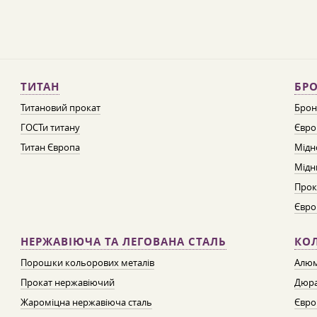
ТИТАН
БРО
Титановий прокат
Брон
ГОСТи титану
Євро
Титан Європа
Мідн
Мідн
Прок
Євро
НЕРЖАВІЮЧА ТА ЛЕГОВАНА СТАЛЬ
КО
Порошки кольорових металів
Алюм
Прокат нержавіючий
Дюра
Жароміцна нержавіюча сталь
Євро