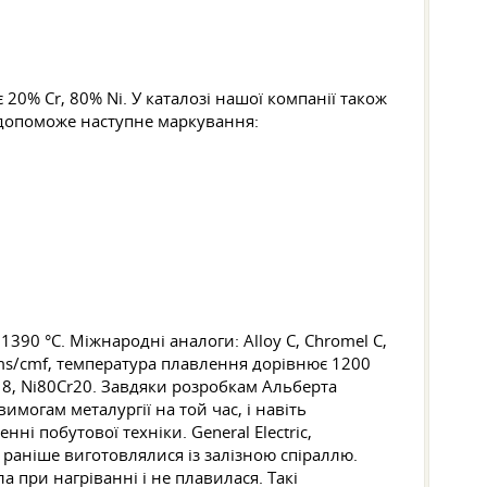
 20% Cr, 80% Ni. У каталозі нашої компанії також
 допоможе наступне маркування:
390 °C. Міжнародні аналоги: Alloy C, Chromel C,
hms/cmf, температура плавлення дорівнює 1200
al 8, Ni80Cr20. Завдяки розробкам Альберта
имогам металургії на той час, і навіть
ні побутової техніки. General Electric,
 раніше виготовлялися із залізною спіраллю.
а при нагріванні і не плавилася. Такі