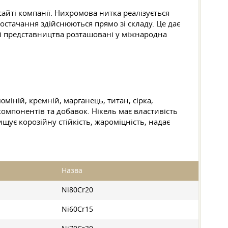
айті компанії. Нихромова нитка реалізується
остачання здійснюються прямо зі складу. Це дає
ші представництва розташовані у міжнародна
міній, кремній, марганець, титан, сірка,
омпонентів та добавок. Нікель має властивість
ищує корозійну стійкість, жароміцність, надає
Назва
Ni80Cr20
Ni60Cr15