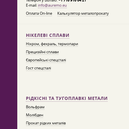
Телефон у Buffalo:
+1 716 910 04 21
E-mail:
info@auremo.eu
Оплата On-line
Калькулятор металопрокату
НІКЕЛЕВІ СПЛАВИ
Ніхром, фехраль, термопари
Прецизійні сплави
Європейські спецсталі
Гост спецсталі
РІДКІСНІ ТА ТУГОПЛАВКІ МЕТАЛИ
Вольфрам
Молібден
Прокат рідких металів