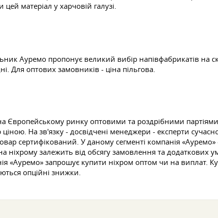
цей матеріал у харчовій галузі.
ьник Ауремо пропонує великий вибір напівфабрикатів на ск
. Для оптових замовників - ціна пільгова.
на Європейському ринку оптовими та роздрібними партіями
 ціною. На зв'язку - досвідчені менеджери - експерти суча
овар сертифікований. У даному сегменті компанія «Ауремо» 
на ніхрому залежить від обсягу замовлення та додаткових у
нія «Ауремо» запрошує купити ніхром оптом чи на виплат. К
ються опційні знижки.