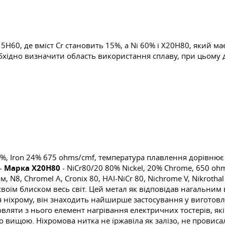
Н60, де вміст Cr становить 15%, а Ni 60% і Х20Н80, який має
обхідно визначити область використання сплаву, при цьому
0%, Iron 24% 675 ohms/cmf, температура плавлення дорівнює 1
 -
Марка Х20Н80
- NiCr80/20 80% Nickel, 20% Chrome, 650 o
, N8, Chromel A, Cronix 80, HAI-NiCr 80, Nichrome V, Nikroth
оїм блиском весь світ. Цей метал як відповідав нагальним в
тя ніхрому, він знаходить найширше застосування у виготовлен
вляти з нього елемент нагрівання електричних тостерів, які
 вищою. Ніхромова нитка не іржавіла як залізо, не провисал