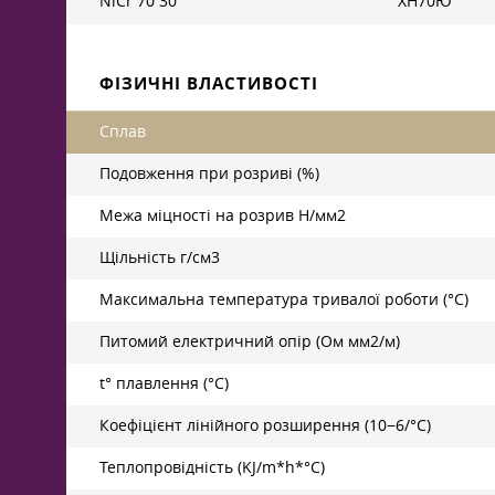
NiCr 70 30
ХН70Ю
ФІЗИЧНІ ВЛАСТИВОСТІ
Сплав
Подовження при розриві (%)
Межа міцності на розрив Н/мм2
Щільність г/см3
Максимальна температура тривалої роботи (°C)
Питомий електричний опір (Ом мм2/м)
t° плавлення (°C)
Коефіцієнт лінійного розширення (10−6/°С)
Теплопровідність (KJ/m*h*°C)