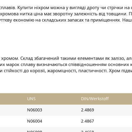
лавів. Купити ніхром можна у вигляді дроту чи стрічки на с
ихромова нитка ціна має зворотну залежність від товщини. П
уттєву економію на складських запасах та приміщеннях. На
з хромом. Склад збагачений такими елементами як залізо, алю
зних марок сплаву визначаються співвідношенням основних к
стійкості до корозії, жароміцності, пластичності. Хром підв
UNS
DIN/Werkstoff
N06003
2.4869
N06004
2.4867