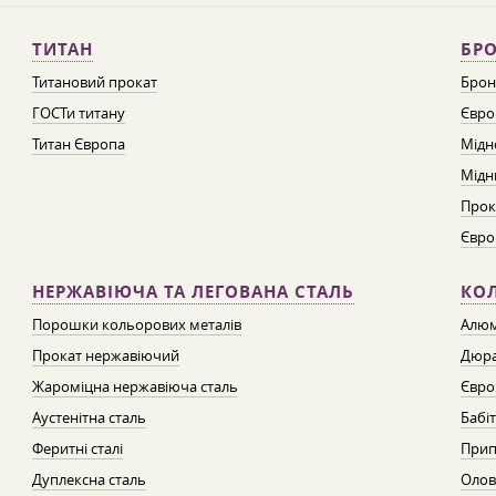
ТИТАН
БРО
Титановий прокат
Брон
ГОСТи титану
Євро
Титан Європа
Мідн
Мідн
Прок
Євро
НЕРЖАВІЮЧА ТА ЛЕГОВАНА СТАЛЬ
КО
Порошки кольорових металів
Алюм
Прокат нержавіючий
Дюра
Жароміцна нержавіюча сталь
Євро
Аустенітна сталь
Бабі
Феритні сталі
Прип
Дуплексна сталь
Олов