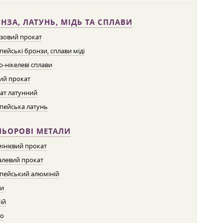
НЗА, ЛАТУНЬ, МІДЬ ТА СПЛАВИ
зовий прокат
пейські бронзи, сплави міді
о-нікелеві сплави
ий прокат
ат латунний
пейська латунь
ЛЬОРОВІ МЕТАЛИ
інієвий прокат
левий прокат
пейський алюміній
ти
ій
о