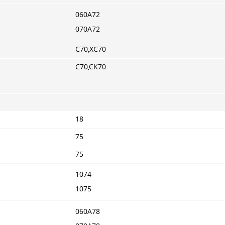
060A72
070A72
C70,XC70
C70,CK70
18
75
75
1074
1075
060A78