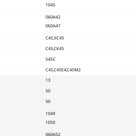
1045
060A42
060A47
C45,XC45
C45,CK45
S45C
C45,C45E4,C45M2
13
50
50
1049
1050
060A52