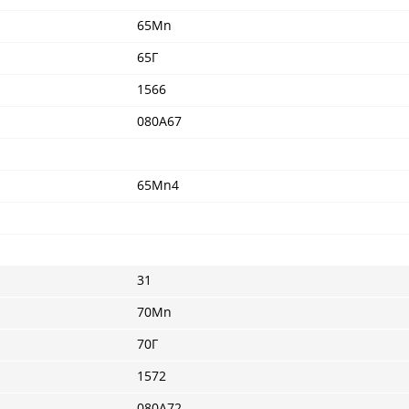
65Mn
65Г
1566
080A67
65Mn4
31
70Mn
70Г
1572
080A72