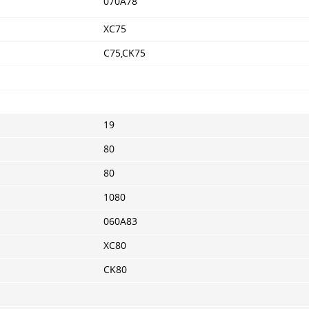
070A78
XC75
C75,CK75
19
80
80
1080
060A83
XC80
CK80