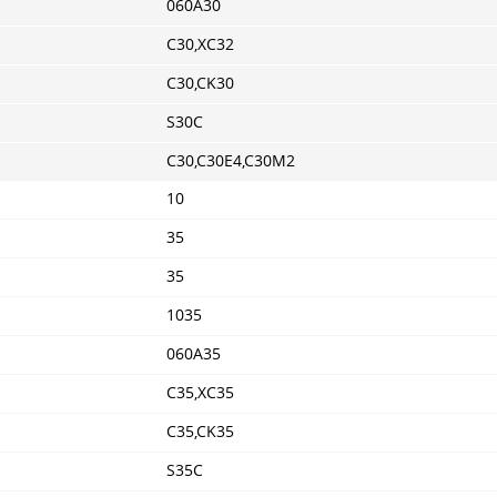
060A30
C30,XC32
C30,CK30
S30C
C30,C30E4,C30M2
10
35
35
1035
060A35
C35,XC35
C35,CK35
S35C