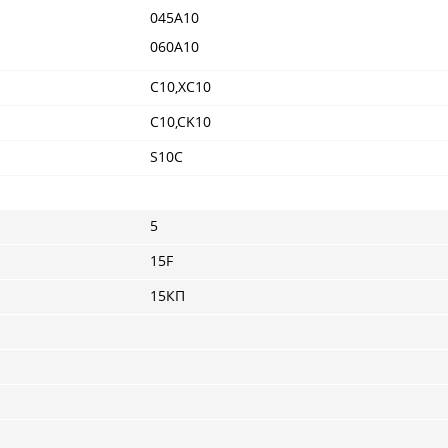
045A10
060A10
C10,XC10
C10,CK10
S10C
5
15F
15КП