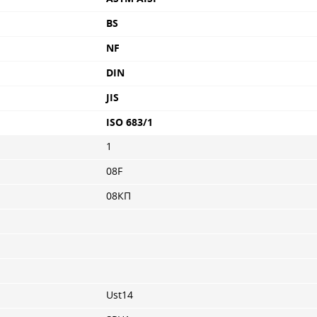
BS
NF
DIN
JIS
ISO 683/1
1
08F
08КП
Ust14