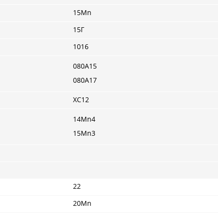
15Mn
15Г
1016
080A15
080A17
XC12
14Mn4
15Mn3
22
20Mn