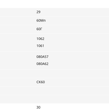
29
60Mn
60Г
1062
1061
080A57
080A62
CK60
30