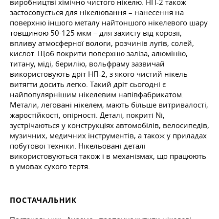
виробництві хімічно чистого нікелю. НП-2 також
застосовується для нікелювання – нанесення на
поверхню іншого металу найтоншого нікелевого шару
товщиною 50-125 мкм – для захисту від корозії,
впливу атмосферної вологи, розчинів лугів, солей,
кислот. Щоб покрити поверхню заліза, алюмінію,
титану, міді, берилію, вольфраму зазвичай
використовують дріт НП-2, з якого чистий нікель
витягти досить легко. Такий дріт сьогодні є
найпопулярнішим нікелевим напівфабрикатом.
Метали, леговані нікелем, мають більше витривалості,
жаростійкості, опірності. Деталі, покриті Ni,
зустрічаються у конструкціях автомобілів, велосипедів,
музичних, медичних інструментів, а також у приладах
побутової техніки. Нікельовані деталі
використовуються також і в механізмах, що працюють
в умовах сухого тертя.
ПОСТАЧАЛЬНИК