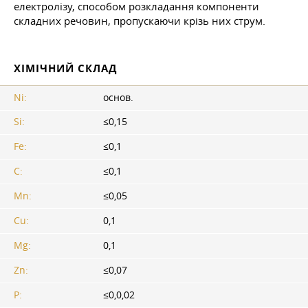
електролізу, способом розкладання компоненти
складних речовин, пропускаючи крізь них струм.
ХІМІЧНИЙ СКЛАД
Ni:
основ.
Si:
≤0,15
Fe:
≤0,1
C:
≤0,1
Mn:
≤0,05
Cu:
0,1
Mg:
0,1
Zn:
≤0,07
P:
≤0,0,02