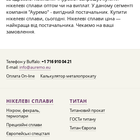
нікелеві сплави оптом чи на виплат. У даному сегменті
компанія "Ауремо" - вигідний постачальник. Купити
нікелеві сплави, сьогодні. Нікелеві сплави ціна —
найкраща від постачальника. Чекаємо на ваші
замовлення.
Телефон у Buffalo:
+1 716 910 04 21
E-mail:
info@auremo.eu
Оплата On-line
Калькулятор металопрокату
НІКЕЛЕВІ СПЛАВИ
ТИТАН
Ніхром, фехраль,
Титановий прокат
термопари
ГОСТи титану
Прецизійні сплави
Титан Європа
Європейські спецсталі