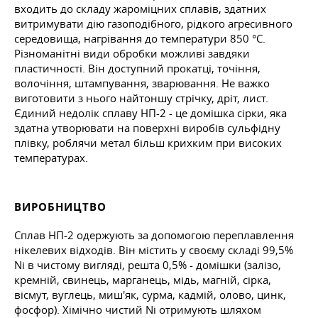
входить до складу жароміцних сплавів, здатних
витримувати дію газоподібного, рідкого агресивного
середовища, нагрівання до температури 850 °C.
Різноманітні види обробки можливі завдяки
пластичності. Він доступний прокатці, точіння,
волочіння, штампування, зварювання. Не важко
виготовити з нього найтоншу стрічку, дріт, лист.
Єдиний недолік сплаву НП-2 - це домішка сірки, яка
здатна утворювати на поверхні виробів сульфідну
плівку, роблячи метал більш крихким при високих
температурах.
ВИРОБНИЦТВО
Сплав НП-2 одержують за допомогою переплавлення
нікелевих відходів. Він містить у своєму складі 99,5%
Ni в чистому вигляді, решта 0,5% - домішки (залізо,
кремній, свинець, марганець, мідь, магній, сірка,
вісмут, вуглець, миш'як, сурма, кадмій, олово, цинк,
фосфор). Хімічно чистий Ni отримують шляхом