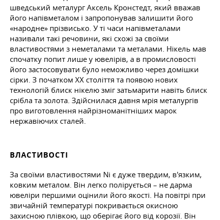
шведський металург Аксель Кронстедт, який вважав
його напівметалом і запропонував залишити його
«народне» прізвисько. У ті часи напівметалами
називали такі речовини, які схожі за своїми
властивостями з неметалами та металами. Нікель мав
спочатку попит лише у ювелірів, а в промисловості
його застосовувати було неможливо через домішки
сірки. З початком ХХ століття та появою нових
технологій блиск нікелю зміг затьмарити навіть блиск
срібла та золота. Здійснилася давня мрія металургів
про виготовлення найрізноманітніших марок
нержавіючих сталей.
ВЛАСТИВОСТІ
За своїми властивостями Ni є дуже твердим, в'язким,
ковким металом. Він легко полірується – не дарма
ювеліри першими оцінили його якості. На повітрі при
звичайній температурі покривається окисною
захисною плівкою, що оберігає його від корозії. Він