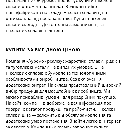
Постачальник «Ауремо» пропонує купити нікелеві
сплави оптом чи на виплат. Великий вибір
напівфабрикатів на складі. Нікелеві сплави ціна –
оптимальна від постачальника. Купити нікелеві
сплави сьогодні. Для оптових замовників ціна
нікелевих сплавів пільгова.
КУПИТИ ЗА ВИГІДНОЮ ЦІНОЮ
Компанія «Ауремо» реалізує жаростійкі сплави, рідкісні
та тугоплавкі метали на вигідних умовах. Ціна
нікелевих сплавів обумовлена технологічними
особливостями виробництва, без включення
додаткових витрат. На складі представлений широкий
вибір продукції для масштабних виробництв. Ми
маємо привабливі умови і для роздрібних покупців.
На сайті компанії відображена вся інформація про
товари, є каталог продукції та прайс-листи. Нікелеві
сплави ціна — залежить від обсягу замовлення та
додаткових умов постачання. Знайти легко в Інтернеті
за адресою. Компанія «Ауремо» запрошує купити