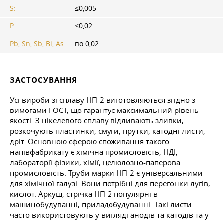
S:
≤0,005
P:
≤0,02
Pb, Sn, Sb, Bi, As:
по 0,02
ЗАСТОСУВАННЯ
Усі вироби зі сплаву НП-2 виготовляються згідно з
вимогами ГОСТ, що гарантує максимальний рівень
якості. З нікелевого сплаву відливають зливки,
розкочують пластинки, смуги, прутки, катодні листи,
дріт. Основною сферою споживання такого
напівфабрикату є хімічна промисловість, НДІ,
лабораторії фізики, хімії, целюлозно-паперова
промисловість. Труби марки НП-2 є універсальними
для хімічної галузі. Вони потрібні для перегонки лугів,
кислот. Аркуш, стрічка НП-2 популярні в
машинобудуванні, приладобудуванні. Такі листи
часто використовують у вигляді анодів та катодів та у