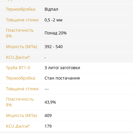
Термообробка:
Відпал
Товщина стінки:
0,5 -2 мм
Пластичність
Понад 20%
δ%:
Міцність (МПа):
392 - 540
KCU Дж/см³:
-
Труба ВТ1-0:
З литої заготовки
Термообробка:
Стан постачання
Товщина стінки:
---
Пластичність
43,9%
δ%:
Міцність (МПа):
409
KCU Дж/см³:
179