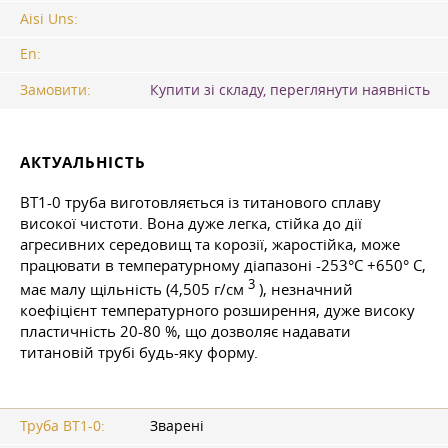
Aisi Uns:
En:
Замовити:
Купити зі складу, переглянути наявність
АКТУАЛЬНІСТЬ
ВТ1-0 труба виготовляється із титанового сплаву
високої чистоти. Вона дуже легка, стійка до дії
агресивних середовищ та корозії, жаростійка, може
працювати в температурному діапазоні -253°С +650° С,
3
має малу щільність (4,505 г/см
), незначний
коефіцієнт температурного розширення, дуже високу
пластичність 20-80 %, що дозволяє надавати
титановій трубі будь-яку форму.
Труба ВТ1-0:
Зварені