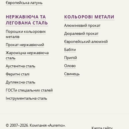
Європейська латунь
НЕРЖАВІЮЧА ТА
КОЛЬОРОВІ МЕТАЛИ
ЛЕГОВАНА СТАЛЬ
Алюмінієвий прокат
Порошки кольорових
Дюралевий прокат
металів
Європейський алюміній
Прокат нержавіючий
Бабіти
Жароміцна нержавіюча
Припій
сталь
Олово
Аустенітна сталь
Свинець
Феритні сталі
Дуплексна сталь
ГОСТи спеціальних сталей
Інструментальна сталь
© 2007–2026. Компанія «Auremo».
Карта сайту