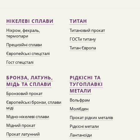
НІКЕЛЕВІ СПЛАВИ
ТИТАН
Ніхром, фехраль,
Титановий прокат
термопари
ГОСТи титану
Прецизійні сплави
Титан Європа
Європейські спецсталі
Гост спецсталі
БРОНЗА, ЛАТУНЬ,
РІДКІСНІ ТА
МІДЬ ТА СПЛАВИ
ТУГОПЛАВКІ
МЕТАЛИ
Бронзовий прокат
Вольфрам
Європейські бронзи, сплави
міді
Молібден
Мідно-нікелеві сплави
Прокат рідких металів
Мідний прокат
Рідкісні метали
Прокат латунний
Лантаноїди