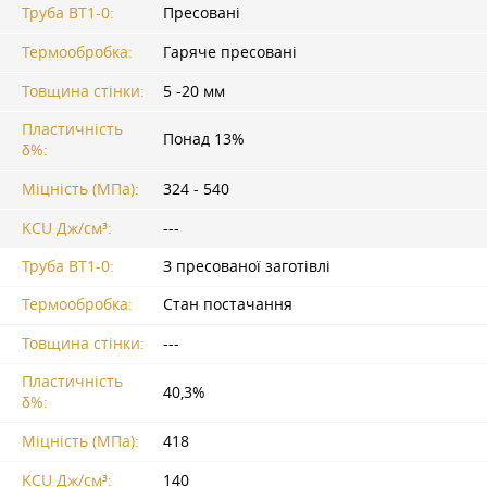
Труба ВТ1-0:
Пресовані
Термообробка:
Гаряче пресовані
Товщина стінки:
5 -20 мм
Пластичність
Понад 13%
δ%:
Міцність (МПа):
324 - 540
KCU Дж/см³:
---
Труба ВТ1-0:
З пресованої заготівлі
Термообробка:
Стан постачання
Товщина стінки:
---
Пластичність
40,3%
δ%:
Міцність (МПа):
418
KCU Дж/см³:
140