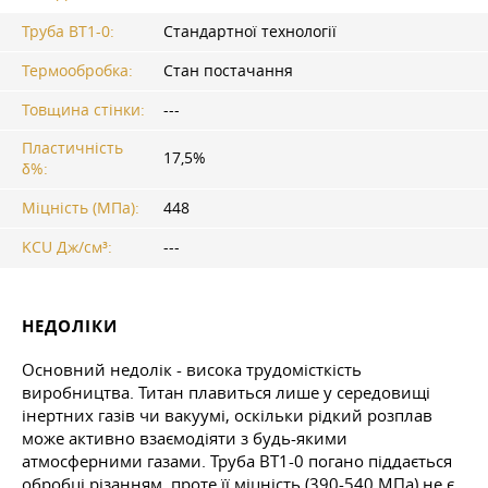
Труба ВТ1-0:
Стандартної технології
Термообробка:
Стан постачання
Товщина стінки:
---
Пластичність
17,5%
δ%:
Міцність (МПа):
448
KCU Дж/см³:
---
НЕДОЛІКИ
Основний недолік - висока трудомісткість
виробництва. Титан плавиться лише у середовищі
інертних газів чи вакуумі, оскільки рідкий розплав
може активно взаємодіяти з будь-якими
атмосферними газами. Труба ВТ1-0 погано піддається
обробці різанням, проте її міцність (390-540 МПа) не є