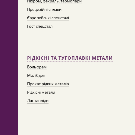
Ніхром, фехраль, термопари
Прецизійні сплави
Європейські спецсталі
Гост спецсталі
РІДКІСНІ ТА ТУГОПЛАВКІ МЕТАЛИ
Вольфрам
Молібден
Прокат рідких металів
Рідкісні метали
Лантаноїди