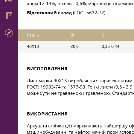
хром 12-14%, нікель - 0,6%, марганець і кремній 
Відсотковий склад
(ГОСТ 5632-72)
Сталь
Si
C
40Х13
≤0,6
0,35-0,44
ВИГОТОВЛЕННЯ
Лист марки 40Х13 виробляється гарячекатаним 
ГОСТ: 19903-74 та 1577-93. Тонкі листи (0,5 - 3,
може бути не травленою і травленою. Стандарт
ВИКОРИСТАННЯ
Аркуш та стрічка цієї марки мають найширшу сф
машинобудуванні та нафтохімічній промисловос