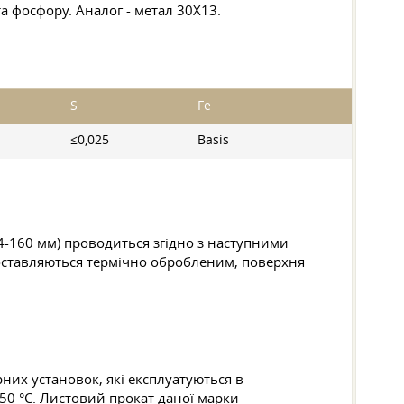
 та фосфору. Аналог - метал 30Х13.
S
Fe
≤0,025
Basis
4-160 мм) проводиться згідно з наступними
поставляються термічно обробленим, поверхня
них установок, які експлуатуються в
50 °C. Листовий прокат даної марки