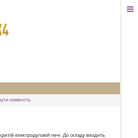
Ж4
нути наявність
критій електродуговій печі. До складу входить