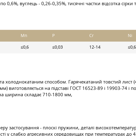
по 0,6%, вуглець - 0,26-0,35%, тисячні частки відсотка сірки
Mn
P
Cr
Ni
≤0,6
≤0,03
12-14
≤0,6
та холоднокатаним способом. Гарячекатаний товстий лист (
9 мм) виготовляється на підставі
ГОСТ
16523-89 і 19903-74 і 
на ширина складає 710-1800 мм,
еру застосування - плоскі пружини, деталі високотемператур
ті у слабко агресивних середовищах при температурах до 4