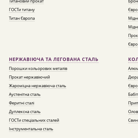
Титановий прокат
Брон
ГОСТи титану
Євро
Титан Європа
Мідн
Мідн
Прок
Євро
НЕРЖАВІЮЧА ТА ЛЕГОВАНА СТАЛЬ
КО
Порошки кольорових металів
Алюм
Прокат нержавіючий
Дюра
Жароміцна нержавіюча сталь
Євро
Аустенітна сталь
Бабі
Феритні сталі
Прип
Дуплексна сталь
Олов
ГОСТи спеціальних сталей
Свин
Інструментальна сталь