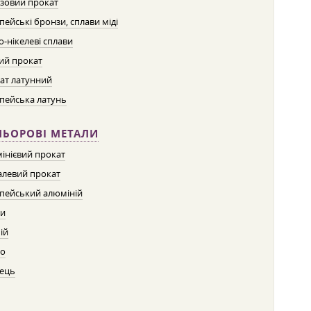
зовий прокат
пейські бронзи, сплави міді
о-нікелеві сплави
ий прокат
ат латунний
пейська латунь
ЛЬОРОВІ МЕТАЛИ
інієвий прокат
левий прокат
пейський алюміній
ти
ій
о
ець