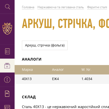
Головна
Нержавіюча та легована сталь
Феритні сталі
АРКУШ, СТРІЧКА, ФО
Аркуш, стрічка (фольга)
АНАЛОГИ
Марка
Аналог
W. Nr.
40Х13
ЕЖ4
1.4034
СКЛАД
Сталь 40Х13 - це нержавіючий жаростійкий сплав