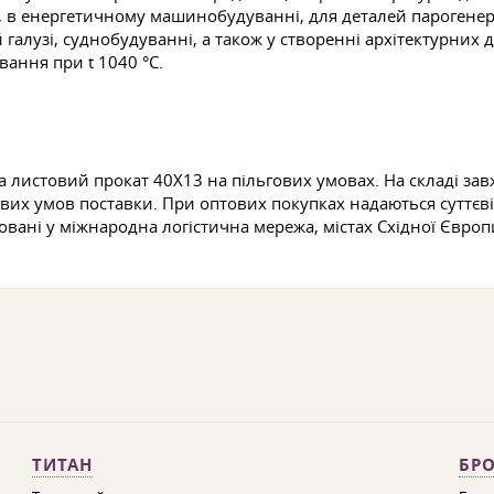
, в енергетичному машинобудуванні, для деталей парогенерат
галузі, суднобудуванні, а також у створенні архітектурних
ання при t 1040 °C.
 листовий прокат 40Х13 на пільгових умовах. На складі зав
вих умов поставки. При оптових покупках надаються суттєві
вані у міжнародна логістична мережа, містах Східної Європ
ТИТАН
БРО