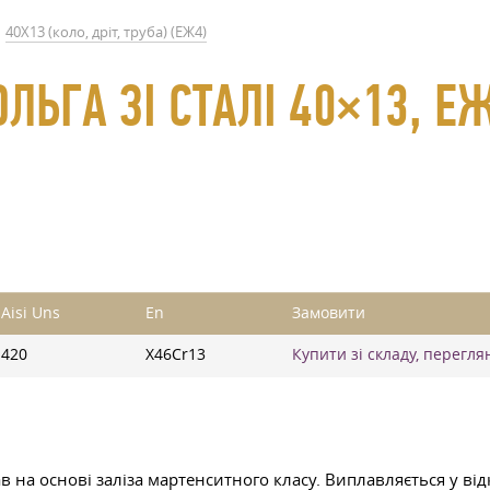
40Х13 (коло, дріт, труба) (ЕЖ4)
ЛЬГА ЗІ СТАЛІ 40×13, Е
Aisi Uns
En
Замовити
420
X46Cr13
Купити зі складу, перегля
 на основі заліза мартенситного класу. Виплавляється у від