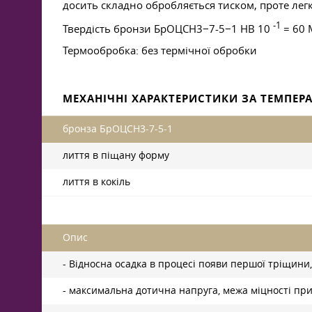
досить складно обробляється тиском, проте легк
-1
Твердість бронзи БрОЦСН3−7-5−1 HB 10
= 60 
Термообробка: без термічної обробки
МЕХАНІЧНІ ХАРАКТЕРИСТИКИ ЗА ТЕМПЕРА
бронза БрОЦСН3-7-5-1
лиття в піщану форму
лиття в кокіль
Опис
- Відносна осадка в процесі появи першої тріщини,
- максимальна дотична напруга, межа міцності при