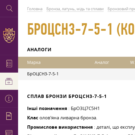
Головна
Бронза, латунь, мідь та сплави
Бронзовий пр
БРОЦСН3-7-5-1 (КОЛ
АНАЛОГИ
Марка
Аналог
W.
БрОЦСН3-7-5-1
СПЛАВ БРОНЗИ БРОЦСН3-7-5-1
Інші позначення
: БрО3Ц7С5Н1
Клас
олов'яна ливарна бронза.
Промислове використання
: деталі, що експлу