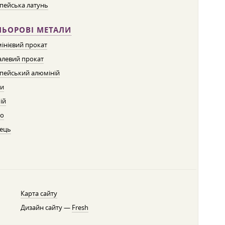
пейська латунь
ЛЬОРОВІ МЕТАЛИ
інієвий прокат
левий прокат
пейський алюміній
ти
ій
о
ець
Карта сайту
Дизайн сайту —
Fresh