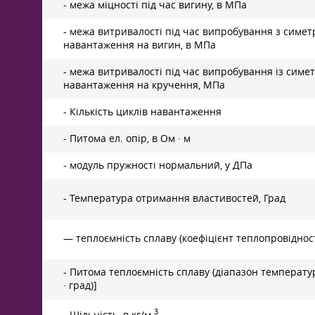
- межа міцності під час вигину, в МПа
- межа витривалості під час випробування з симе
навантаження на вигин, в МПа
- межа витривалості під час випробування із сим
навантаження на кручення, МПа
- Кількість циклів навантаження
- Питома ел. опір, в Ом · м
- модуль пружності нормальний, у ДПа
- Температура отримання властивостей, Град
— теплоємність сплаву (коефіцієнт теплопровідності
- Питома теплоємність сплаву (діапазон температур 2
· град)]
3
- Щільність, в кг/м