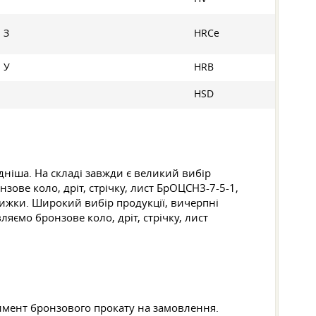
 З
HRCе
. У
HRB
HSD
дніша. На складі завжди є великий вибір
зове коло, дріт, стрічку, лист БрОЦСН3-7-5-1,
нижки. Широкий вибір продукції, вичерпні
яємо бронзове коло, дріт, стрічку, лист
имент бронзового прокату на замовлення.