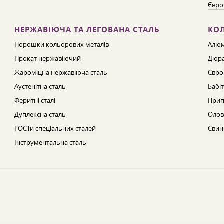
Євро
НЕРЖАВІЮЧА ТА ЛЕГОВАНА СТАЛЬ
КО
Порошки кольорових металів
Алюм
Прокат нержавіючий
Дюра
Жароміцна нержавіюча сталь
Євро
Аустенітна сталь
Бабі
Феритні сталі
Прип
Дуплексна сталь
Олов
ГОСТи спеціальних сталей
Свин
Інструментальна сталь