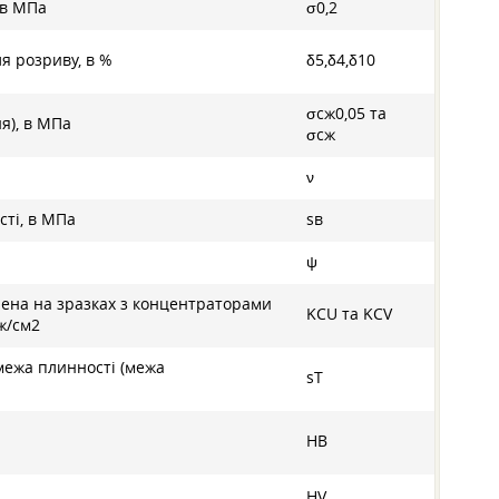
 в МПа
σ0,2
я розриву, в %
δ5,δ4,δ10
σсж0,05 та
я), в МПа
σсж
ν
сті, в МПа
sв
ψ
влена на зразках з концентраторами
KCU та KCV
Дж/см2
межа плинності (межа
sT
HB
HV