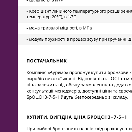
- Коефіцієнт лінійного температурного розширення
температур 20°С), в 1/°С
- межа тривалої міцності, в МПа
- модуль пружності в процесі зсуву при крученні, 
ПОСТАЧАЛЬНИК
Компанія «Ауремо» пропонує купити бронзове кол
виробів високої якості. Відповідність ГОСТ та 
ціна залежить від обсягу замовлення та додатк
консультації менеджерів, доступні ціни та своєч
БрОЦСН3-7-5-1 йдуть безпосередньо зі складу.
КУПИТИ, ВИГІДНА ЦІНА БРОЦСН3−7-5−1
При виборі бронзових сплавів слід враховуват