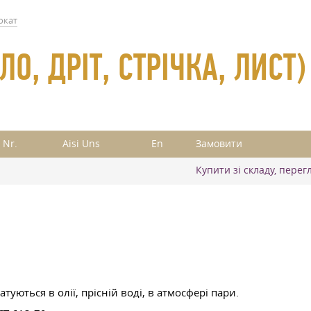
окат
О, ДРІТ, СТРІЧКА, ЛИСТ)
 Nr.
Aisi Uns
En
Замовити
Купити зі складу, перег
атуються в олії, прісній воді, в атмосфері пари.