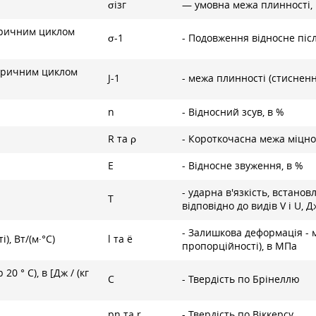
σізг
— умовна межа плинності,
тричним циклом
σ-1
- Подовження відносне післ
етричним циклом
J-1
- межа плинності (стисненн
n
- Відносний зсув, в %
R та ρ
- Короткочасна межа міцно
E
- Відносне звуження, в %
- ударна в'язкість, встано
T
відповідно до видів V і U, 
- Залишкова деформація - 
), Вт/(м·°С)
l та ë
пропорційності), в МПа
0 ° С), в [Дж / (кг
C
- Твердість по Брінеллю
pn та r
- Твердість по Віккерсу