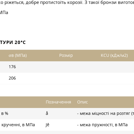
о ріжеться, добре протистоїть корозії. З такої бронзи виго
МПа
ТУРИ 20°С
σв (МПа)
Розмір
KCU (кДж/м2)
176
206
Позначення
Опис
 в %
å
- межа міцності на розтяг 
 крученні, в МПа
Jê
- межа пружності, в МПа