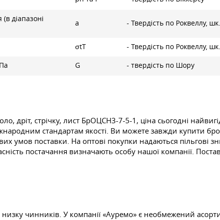
 (в діапазоні
а
- Твердість по Роквеллу, шк.
σtТ
- Твердість по Роквеллу, шк
ДПа
G
- твердість по Шору
о, дріт, стрічку, лист БрОЦСН3-7-5-1, ціна сьогодні найвигі
міжнародним стандартам якості. Ви можете завжди купити брон
ових умов поставки. На оптові покупки надаються пільгові з
асність постачання визначають особу нашої компанії. Поставл
и низку чинників. У компанії «Ауремо» є необмежений асорт