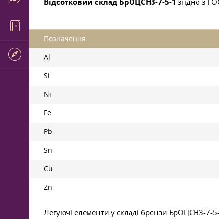
Відсотковий склад БрОЦСН3-7-5-1
згідно з
ГО
Позначення
Al
Si
Ni
Fe
Pb
Sn
Cu
Zn
Легуючі елементи у складі бронзи БрОЦСН3-7-5-1