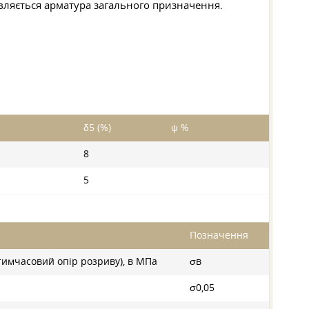
товляється арматура загального призначення.
δ5 (%)
ψ %
8
5
Позначення
(тимчасовий опір розриву), в МПа
σв
σ0,05