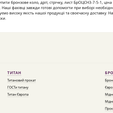
пити бронзове коло, дріт, стрічку, лист БрОЦСН3-7-5-1, ці
аші фахівці завжди готові допомогти при виборі необхідної 
мо високу якість нашої продукції та своєчасну доставку. Н
жки.
ТИТАН
БРО
Титановий прокат
Брон
ГОСТи титану
Євро
Титан Європа
Мідн
Мідн
Прок