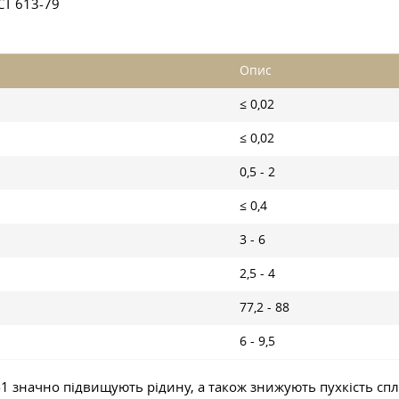
СТ 613-79
Опис
≤ 0,02
≤ 0,02
0,5 - 2
≤ 0,4
3 - 6
2,5 - 4
77,2 - 88
6 - 9,5
 значно підвищують рідину, а також знижують пухкість сплав