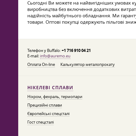
Сьогодні Ви можете на найвигідніших умовах ку
виробництва без включення додаткових витрат. Н
надійність майбутнього обладнання. Ми гарантує
товари. Оптові покупці одержують пільгові зни
Телефон у Buffalo:
+1 716 910 04 21
E-mail:
info@auremo.eu
Оплата On-line
Калькулятор металопрокату
НІКЕЛЕВІ СПЛАВИ
Ніхром, фехраль, термопари
Прецизійні сплави
Європейські спецсталі
Гост спецсталі