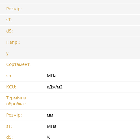
Розмір:
sT:
d5:
Напр.:
y:
Сортамент:
sв:
МПа
KCU:
кДж/м2
Термічна
-
обробка.:
Розмір:
мм
sT:
МПа
d5:
%