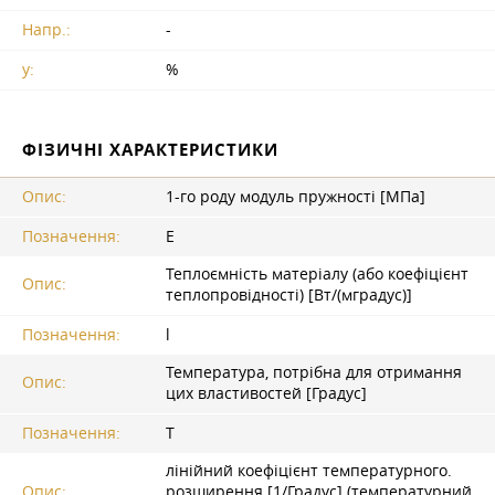
Напр.:
-
y:
%
ФІЗИЧНІ ХАРАКТЕРИСТИКИ
Опис:
1-го роду модуль пружності [МПа]
Позначення:
E
Теплоємність матеріалу (або коефіцієнт
Опис:
теплопровідності) [Вт/(мградус)]
Позначення:
l
Температура, потрібна для отримання
Опис:
цих властивостей [Градус]
Позначення:
T
лінійний коефіцієнт температурного.
Опис:
розширення [1/Градус] (температурний