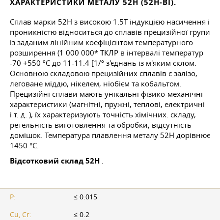
ХАРАКТЕРИСТИКИ МЕТАЛУ 52Н (52Н-ВІ).
Сплав марки 52Н з високою 1.5Т індукцією насичення і
проникністю відноситься до сплавів прецизійної групи
із заданим лінійним коефіцієнтом температурного
розширення (1 000 000* ТКЛР в інтервалі температур
-70 +550 ºC до 11-11.4 [1/º з'єднань із м'яким склом.
Основною складовою прецизійних сплавів є залізо,
леговане міддю, нікелем, ніобієм та кобальтом.
Прецизійні сплави мають унікальні фізико-механічні
характеристики (магнітні, пружні, теплові, електричні
і т. д.
), їх характеризують точність хімічних. складу,
ретельність виготовлення та обробки, відсутність
домішок. Температура плавлення металу 52Н дорівнює
1450 °C.
Відсотковий склад 52Н
.
P:
≤ 0.015
Cu, Cr:
≤ 0.2