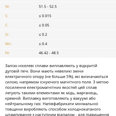
Ni:
51.5 - 52.5
S:
≤ 0.015
C:
≤ 0.05
Si:
≤ 0.2
Mn:
≤ 0.4
Fe:
46.42 - 48.5
Залізо-нікелеві сплави виплавляють у відкритій
дуговій печі. Вони мають невеликі зміни
електричного опору (не більше 5%), які визначаються
силою, напрямом існуючого магнітного поля. З метою
посилення електромагнітних якостей цей сплав
легують такими елементами як мідь, марганець,
кремній. Виплавку виготовляють у вакуумі або
нейтральному газі. Напівфабрикати мінімальної
товщини виробляють способом холоднокатаного
штампування з наступним відпалом - для підвищення