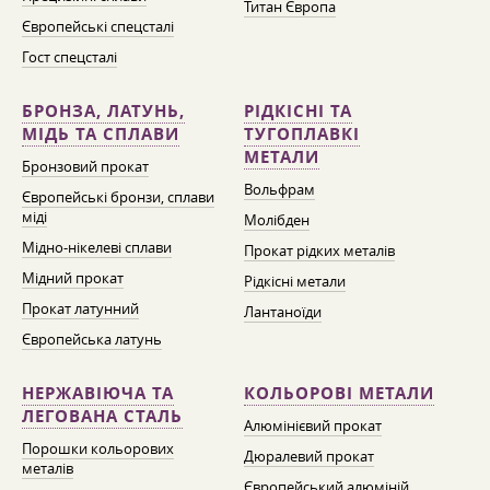
Титан Європа
Європейські спецсталі
Гост спецсталі
БРОНЗА, ЛАТУНЬ,
РІДКІСНІ ТА
МІДЬ ТА СПЛАВИ
ТУГОПЛАВКІ
МЕТАЛИ
Бронзовий прокат
Вольфрам
Європейські бронзи, сплави
міді
Молібден
Мідно-нікелеві сплави
Прокат рідких металів
Мідний прокат
Рідкісні метали
Прокат латунний
Лантаноїди
Європейська латунь
НЕРЖАВІЮЧА ТА
КОЛЬОРОВІ МЕТАЛИ
ЛЕГОВАНА СТАЛЬ
Алюмінієвий прокат
Порошки кольорових
Дюралевий прокат
металів
Європейський алюміній