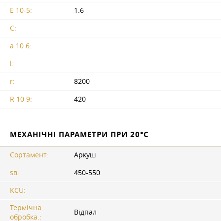
E 10-5:
1.6
C:
a 10 6:
l:
r:
8200
R 10 9:
420
МЕХАНІЧНІ ПАРАМЕТРИ ПРИ 20°C
Сортамент:
Аркуш
sв:
450-550
KCU:
Термічна
Відпал
обробка.: