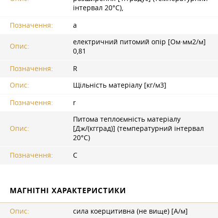
інтервал 20°С),
Позначення:
a
електричний питомий опір [Ом·мм2/м]
Опис:
0,81
Позначення:
R
Опис:
Щільність матеріалу [кг/м3]
Позначення:
r
Питома теплоємність матеріалу
Опис:
[Дж/(кгград)] (температурний інтервал
20°С)
Позначення:
C
МАГНІТНІ ХАРАКТЕРИСТИКИ
Опис:
сила коерцитивна (не вище) [А/м]