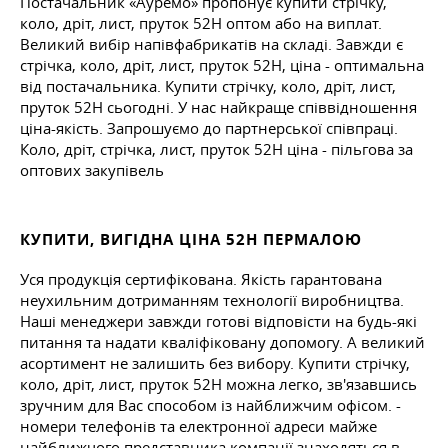
Постачальник «Ауремо» пропонує купити стрічку,
коло, дріт, лист, пруток 52Н оптом або на виплат.
Великий вибір напівфабрикатів на складі. Завжди є
стрічка, коло, дріт, лист, пруток 52Н, ціна - оптимальна
від постачальника. Купити стрічку, коло, дріт, лист,
пруток 52Н сьогодні. У нас найкраще співвідношення
ціна-якість. Запрошуємо до партнерської співпраці.
Коло, дріт, стрічка, лист, пруток 52Н ціна - пільгова за
оптових закупівель
КУПИТИ, ВИГІДНА ЦІНА 52Н ПЕРМАЛОЮ
Уся продукція сертифікована. Якість гарантована
неухильним дотриманням технології виробництва.
Наші менеджери завжди готові відповісти на будь-які
питання та надати кваліфіковану допомогу. А великий
асортимент не залишить без вибору. Купити стрічку,
коло, дріт, лист, пруток 52Н можна легко, зв'язавшись
зручним для Вас способом із найближчим офісом. -
номери телефонів та електронної адреси майже
найближчого представника компанії знаходяться в