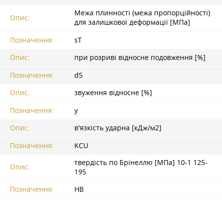
Межа плинності (межа пропорційності)
Опис:
для залишкової деформації [МПа]
Позначення:
sT
Опис:
при розриві відносне подовження [%]
Позначення:
d5
Опис:
звуження відносне [%]
Позначення:
y
Опис:
в'язкість ударна [кДж/м2]
Позначення:
KCU
твердість по Брінеллю [МПа] 10-1 125-
Опис:
195
Позначення:
HB