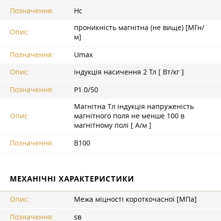
Позначення:
Hc
проникність магнітна (не вище) [МГн/
Опис:
м]
Позначення:
Umax
Опис:
індукція насичення 2 Тл [ Вт/кг ]
Позначення:
P1.0/50
Магнітна Tл індукція напруженість
Опис:
магнітного поля не менше 100 в
магнітному полі [ А/м ]
Позначення:
B100
МЕХАНІЧНІ ХАРАКТЕРИСТИКИ
Опис:
Межа міцності короткочасної [МПа]
Позначення:
sв