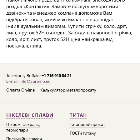
розділі «Контакти». Замовте послугу «Зворотний
дзвінок» та менеджер компанії допоможе Вам
підібрати товар, який максимально відповідає
індивідуальним вимогам. Купити стрічку, коло, дріт,
лист, пруток 52Н сьогодні. Завжди в наявності стрічка,
коло, дріт, лист, пруток 52Н ціна найкраща від
постачальника.
Телефон у Buffalo:
+1 716 910 04 21
E-mail:
info@auremo.eu
Оплата On-line
Калькулятор металопрокату
НІКЕЛЕВІ СПЛАВИ
ТИТАН
Ніхром, фехраль,
Титановий прокат
термопари
ГОСТи титану
Прецизійні сплави