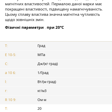
магнітних властивостей. Пермалою даної марки має
покращені властивості, підвищену намагнічуваність.
Цьому сплаву властива значна магнітна чутливість
щодо зовнішніх змін.
Фізичні параметри
.
при 20°C
T:
Град
E 10-5:
МПа
C:
Дж/(кг·град)
a 10 6:
1/Град
l:
Вт/(м·град)
r:
кг/м3
R 10 9:
Ом·м
T:
20