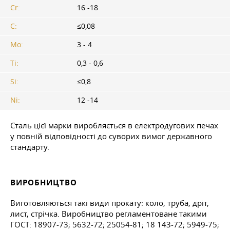
Cr:
16 -18
C:
≤0,08
Mo:
3 - 4
Ti:
0,3 - 0,6
Si:
≤0,8
Ni:
12 -14
Сталь цієї марки виробляється в електродугових печах
у повній відповідності до суворих вимог державного
стандарту.
ВИРОБНИЦТВО
Виготовляються такі види прокату: коло, труба, дріт,
лист, стрічка. Виробництво регламентоване такими
ГОСТ: 18907-73; 5632-72; 25054-81; 18 143-72; 5949-75;