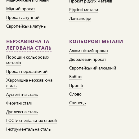
Мідно-нікелеві сплави
Прокат рідких металів
Мідний прокат
Рідкісні метали
Прокат латунний
Лантаноїди
Європейська латунь
НЕРЖАВІЮЧА ТА
КОЛЬОРОВІ МЕТАЛИ
ЛЕГОВАНА СТАЛЬ
Алюмінієвий прокат
Порошки кольорових
Дюралевий прокат
металів
Європейський алюміній
Прокат нержавіючий
Бабіти
Жароміцна нержавіюча
Припій
сталь
Олово
Аустенітна сталь
Свинець
Феритні сталі
Дуплексна сталь
ГОСТи спеціальних сталей
Інструментальна сталь