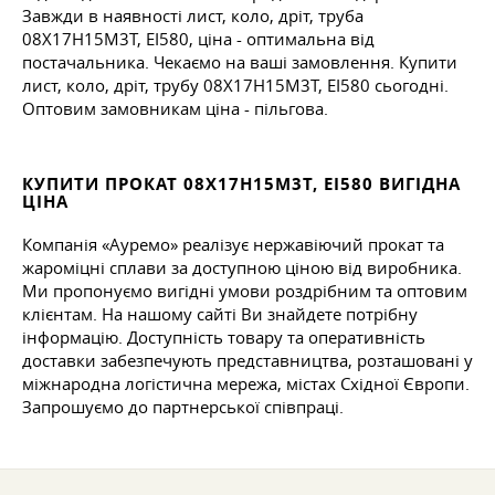
Завжди в наявності лист, коло, дріт, труба
08Х17Н15М3Т, ЕІ580, ціна - оптимальна від
постачальника. Чекаємо на ваші замовлення. Купити
лист, коло, дріт, трубу 08Х17Н15М3Т, ЕІ580 сьогодні.
Оптовим замовникам ціна - пільгова.
КУПИТИ ПРОКАТ 08Х17Н15М3Т, ЕІ580 ВИГІДНА
ЦІНА
Компанія «Ауремо» реалізує нержавіючий прокат та
жароміцні сплави за доступною ціною від виробника.
Ми пропонуємо вигідні умови роздрібним та оптовим
клієнтам. На нашому сайті Ви знайдете потрібну
інформацію. Доступність товару та оперативність
доставки забезпечують представництва, розташовані у
міжнародна логістична мережа, містах Східної Європи.
Запрошуємо до партнерської співпраці.