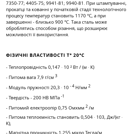
7350-77; 4405-75; 9941-81; 9940-81. При штампуванні,
прокатці та кованні у початковій стадії технологічного
процесу температур становить 1170 °C, а при
завершенні - близько 900 °C. Така сталь може
оброблятись способом різання, що розширює
можливості її використання.
ФІЗИЧНІ ВЛАСТИВОСТІ T° 20°С
- Теплопровідність 0,147 · 10 ² Вт / (м · К)
3
- Питома вага 7,9 г/см
- 4
2
- Модуль пружності 20,3 · 10
Н/мм
-1
- Твердість - 200 НВ МПа
2
- Питомий електроопір 0,75 Омxмм
/м
- Питома теплоємність становить 0,504 · 103, Дж/(кг ·
К);
- Магнітна проникність 1,255 мікро Тесла/м