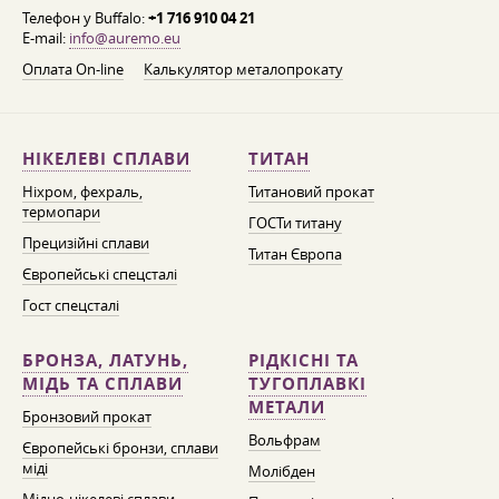
Телефон у Buffalo:
+1 716 910 04 21
E-mail:
info@auremo.eu
Оплата On-line
Калькулятор металопрокату
НІКЕЛЕВІ СПЛАВИ
ТИТАН
Ніхром, фехраль,
Титановий прокат
термопари
ГОСТи титану
Прецизійні сплави
Титан Європа
Європейські спецсталі
Гост спецсталі
БРОНЗА, ЛАТУНЬ,
РІДКІСНІ ТА
МІДЬ ТА СПЛАВИ
ТУГОПЛАВКІ
МЕТАЛИ
Бронзовий прокат
Вольфрам
Європейські бронзи, сплави
міді
Молібден