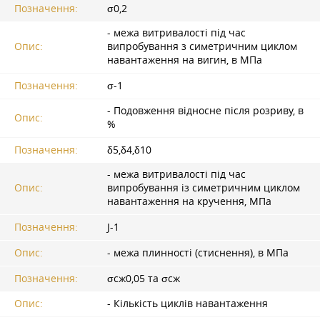
Позначення:
σ0,2
- межа витривалості під час
Опис:
випробування з симетричним циклом
навантаження на вигин, в МПа
Позначення:
σ-1
- Подовження відносне після розриву, в
Опис:
%
Позначення:
δ5,δ4,δ10
- межа витривалості під час
Опис:
випробування із симетричним циклом
навантаження на кручення, МПа
Позначення:
J-1
Опис:
- межа плинності (стиснення), в МПа
Позначення:
σсж0,05 та σсж
Опис:
- Кількість циклів навантаження