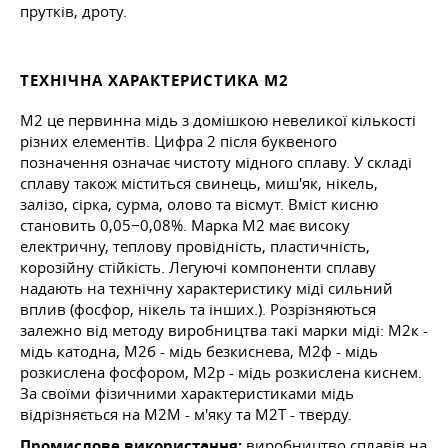
прутків, дроту.
ТЕХНІЧНА ХАРАКТЕРИСТИКА М2
М2 це первинна мідь з домішкою невеликої кількості
різних елементів. Цифра 2 після буквеного
позначення означає чистоту мідного сплаву. У складі
сплаву також міститься свинець, миш'як, нікель,
залізо, сірка, сурма, олово та вісмут. Вміст кисню
становить 0,05−0,08%. Марка М2 має високу
електричну, теплову провідність, пластичність,
корозійну стійкість. Легуючі компоненти сплаву
надають на технічну характеристику міді сильний
вплив (фосфор, нікель та інших.). Розрізняються
залежно від методу виробництва такі марки міді: М2к -
мідь катодна, М2б - мідь безкиснева, М2ф - мідь
розкислена фосфором, М2р - мідь розкислена киснем.
За своїми фізичними характеристиками мідь
відрізняється на М2М - м'яку та М2Т - тверду.
Промислове використання:
виробництво сплавів на