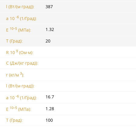
l (Вт/(м·град)):
387
-6
a 10
(1/Град):
10−5
1.32
E
(МПа):
T (Град):
20
9
R 10
(Ом·м):
C (Дж/(кг·град)):
3
r (кг/м
):
l (Вт/(м·град)):
-6
16.7
a 10
(1/Град):
10−5
1.28
E
(МПа):
T (Град):
100