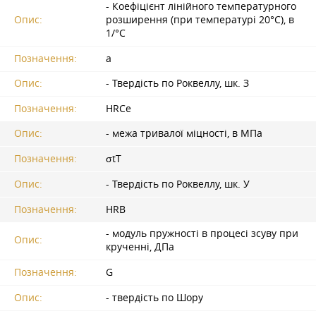
- Коефіцієнт лінійного температурного
Опис:
розширення (при температурі 20°С), в
1/°С
Позначення:
а
Опис:
- Твердість по Роквеллу, шк. З
Позначення:
HRCе
Опис:
- межа тривалої міцності, в МПа
Позначення:
σtТ
Опис:
- Твердість по Роквеллу, шк. У
Позначення:
HRB
- модуль пружності в процесі зсуву при
Опис:
крученні, ДПа
Позначення:
G
Опис:
- твердість по Шору