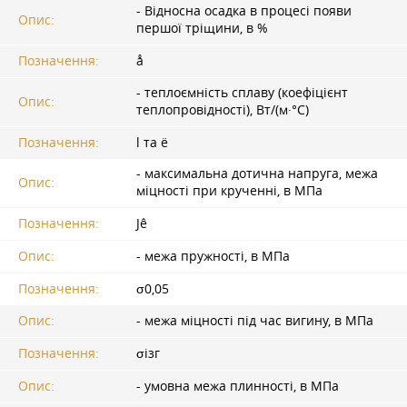
- Відносна осадка в процесі появи
Опис:
першої тріщини, в %
Позначення:
å
- теплоємність сплаву (коефіцієнт
Опис:
теплопровідності), Вт/(м·°С)
Позначення:
l та ë
- максимальна дотична напруга, межа
Опис:
міцності при крученні, в МПа
Позначення:
Jê
Опис:
- межа пружності, в МПа
Позначення:
σ0,05
Опис:
- межа міцності під час вигину, в МПа
Позначення:
σізг
Опис:
- умовна межа плинності, в МПа