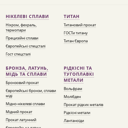
НІКЕЛЕВІ СПЛАВИ
ТИТАН
Ніхром, фехраль,
Титановий прокат
термопари
ГОСТи титану
Прецизійні сплави
Титан Європа
Європейські спецсталі
Гост спецсталі
БРОНЗА, ЛАТУНЬ,
РІДКІСНІ ТА
МІДЬ ТА СПЛАВИ
ТУГОПЛАВКІ
МЕТАЛИ
Бронзовий прокат
Вольфрам
Європейські бронзи, сплави
міді
Молібден
Мідно-нікелеві сплави
Прокат рідких металів
Мідний прокат
Рідкісні метали
Прокат латунний
Лантаноїди
Європейська латунь