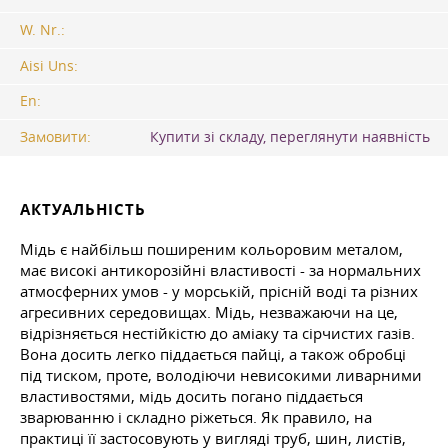
W. Nr.:
Aisi Uns:
En:
Замовити:
Купити зі складу, переглянути наявність
АКТУАЛЬНІСТЬ
Мідь є найбільш поширеним кольоровим металом,
має високі антикорозійні властивості - за нормальних
атмосферних умов - у морській, прісній воді та різних
агресивних середовищах. Мідь, незважаючи на це,
відрізняється нестійкістю до аміаку та сірчистих газів.
Вона досить легко піддається пайці, а також обробці
під тиском, проте, володіючи невисокими ливарними
властивостями, мідь досить погано піддається
зварюванню і складно ріжеться. Як правило, на
практиці її застосовують у вигляді труб, шин, листів,