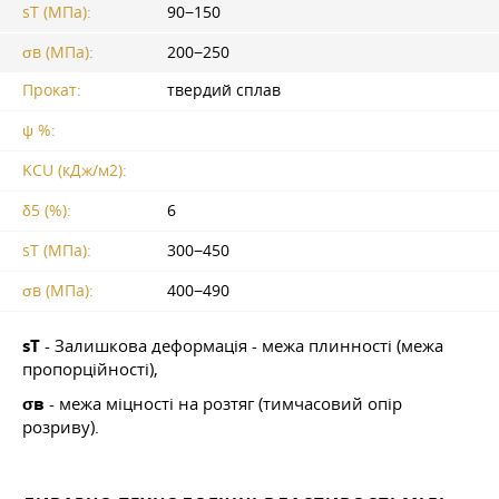
sT (МПа):
90−150
σв (МПа):
200−250
Прокат:
твердий сплав
ψ %:
KCU (кДж/м2):
δ5 (%):
6
sT (МПа):
300−450
σв (МПа):
400−490
sT
- Залишкова деформація - межа плинності (межа
пропорційності),
σв
- межа міцності на розтяг (тимчасовий опір
розриву).