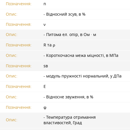
Позначення:
n
Опис:
- Відносний зсув, в %
Позначення:
ν
Опис:
- Питома ел. опір, в Ом · м
Позначення:
R та ρ
Опис:
- Короткочасна межа міцності, в МПа
Позначення:
sв
Опис:
- модуль пружності нормальний, у ДПа
Позначення:
E
Опис:
- Відносне звуження, в %
Позначення:
ψ
- Температура отримання
Опис:
властивостей, Град