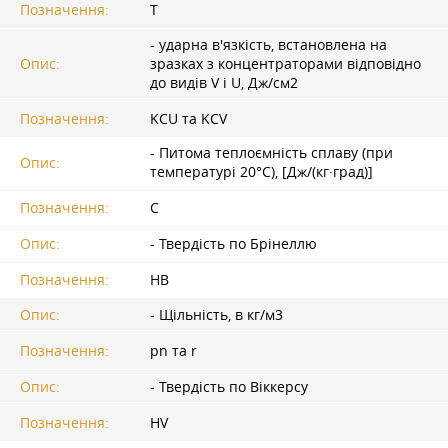
Позначення:
T
- ударна в'язкість, встановлена на
Опис:
зразках з концентраторами відповідно
до видів V і U, Дж/см2
Позначення:
KCU та KCV
- Питома теплоємність сплаву (при
Опис:
температурі 20°С), [Дж/(кг·град)]
Позначення:
C
Опис:
- Твердість по Брінеллю
Позначення:
HB
Опис:
- Щільність, в кг/м3
Позначення:
pn та r
Опис:
- Твердість по Віккерсу
Позначення:
HV