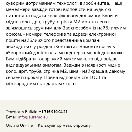
суворим дотриманням технології виробництва. Наші
менеджери завжди готові відповісти на будь-які
питання та надати кваліфіковану допомогу. Купити
мідне коло, дріт, трубу, стрічку М2 можна легко,
зв'язавшись зручним для Вас способом із найближчим
офісом. - номери телефонів та адреси електронної
пошти найближчого представника компанії
знаходяться у розділі «Контакти». Замовте послугу
«Зворотний дзвінок» та менеджер компанії допоможе
Вам підібрати товар, який максимально відповідає
індивідуальним вимогам. Завжди в наявності мідне
коло, дріт, труба, стрічка М2, ціна - найкраща в даному
сегменті прокату. Повна відповідність ГОСТ та
міжнародним стандартам якості
Телефон у Buffalo:
+1 716 910 04 21
E-mail:
info@auremo.eu
Оплата On-line
Калькулятор металопрокату