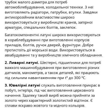
трубок малого діаметра для потреб
автомобілебудування, холодильної техніки. З неї
виготовляють радіатори, патрубки, втулки. Завдяки
антикорозійним властивостям широко
використовується у виробництві кранів, запірної
арматури, спеціальних болтів, заклепок.
Багатокомпонентні латуні широко використовуються
в кораблебудуванні при виготовленні корпусів
приладів, болтів, ручок дверей, фурнітури. Добре
протистоїть дії морської води. Використовується в
авіабудуванні та у виробництві хімічного обладнання.
2. Ливарні латуні.
Шестерні, підшипники для потреб
важкого машинобудування при виготовленні різних
датчиків, манометрів, а також деталей, які працюють
під сильним навантаженням при t° до 300 °C.
3. Ювелірні латуні
служать виготовлення прикрас в
побуті, інтер'єрі, під час виготовлення церковного
начиння. Здалеку такий виріб можна прийняти за
золото через характерний золотистий відтінок. Є
сплави яскраво-жовтого та мідного кольорів.