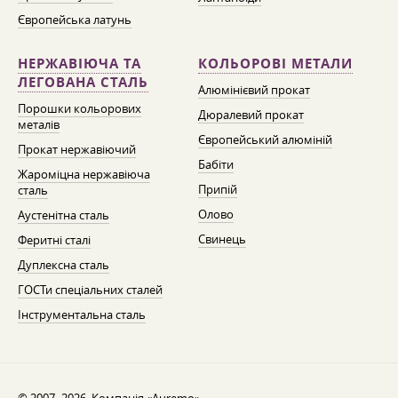
Європейська латунь
НЕРЖАВІЮЧА ТА
КОЛЬОРОВІ МЕТАЛИ
ЛЕГОВАНА СТАЛЬ
Алюмінієвий прокат
Порошки кольорових
Дюралевий прокат
металів
Європейський алюміній
Прокат нержавіючий
Бабіти
Жароміцна нержавіюча
Припій
сталь
Олово
Аустенітна сталь
Свинець
Феритні сталі
Дуплексна сталь
ГОСТи спеціальних сталей
Інструментальна сталь