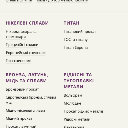
Оплата On-line
Калькулятор металопрокату
НІКЕЛЕВІ СПЛАВИ
ТИТАН
Ніхром, фехраль,
Титановий прокат
термопари
ГОСТи титану
Прецизійні сплави
Титан Європа
Європейські спецсталі
Гост спецсталі
БРОНЗА, ЛАТУНЬ,
РІДКІСНІ ТА
МІДЬ ТА СПЛАВИ
ТУГОПЛАВКІ
МЕТАЛИ
Бронзовий прокат
Вольфрам
Європейські бронзи, сплави
міді
Молібден
Мідно-нікелеві сплави
Прокат рідких металів
Мідний прокат
Рідкісні метали
Прокат латунний
Лантаноїди