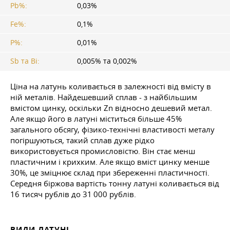
Pb%:
0,03%
Fe%:
0,1%
P%:
0,01%
Sb та Bi:
0,005% та 0,002%
Ціна на латунь коливається в залежності від вмісту в
ній металів. Найдешевший сплав - з найбільшим
вмістом цинку, оскільки Zn відносно дешевий метал.
Але якщо його в латуні міститься більше 45%
загального обсягу, фізико-технічні властивості металу
погіршуються, такий сплав дуже рідко
використовується промисловістю. Він стає менш
пластичним і крихким. Але якщо вміст цинку менше
30%, це зміцнює склад при збереженні пластичності.
Середня біржова вартість тонну латуні коливається від
16 тисяч рублів до 31 000 рублів.
ВИДИ ЛАТУНІ