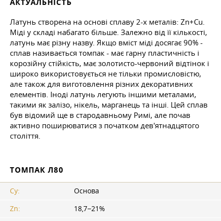
АКТУАЛЬНІСТЬ
Латунь створена на основі сплаву 2-х металів: Zn+Cu.
Міді у складі набагато більше. Залежно від її кількості,
латунь має різну назву. Якщо вміст міді досягає 90% -
сплав називається томпак - має гарну пластичність і
корозійну стійкість, має золотисто-червоний відтінок і
широко використовується не тільки промисловістю,
але також для виготовлення різних декоративних
елементів. Іноді латунь легують іншими металами,
такими як залізо, нікель, марганець та інші. Цей сплав
був відомий ще в стародавньому Римі, але почав
активно поширюватися з початком дев'ятнадцятого
століття.
ТОМПАК Л80
Су:
Основа
Zn:
18,7−21%