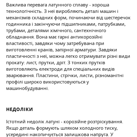
Важлива перевага латунного сплаву - хороша
технологічність. З неї виробляють деталі машин і
механізмів складних форм, починаючи від шестеречок
годинника і закінчуючи підшипниками, патрубками,
трубами, деталями хімічного, сантехнічного
обладнання. Вона має гарні антикорозійні
властивості, завдяки чому затребувана при
виготовленні кранів, запірної арматури. Завдяки
пластичності з неї, можна легко отримувати різні види
прокату: лист, прутки, дріт. З тонких прутків
виготовляють електроди для спеціальних видів
зварювання. Пластини, стрічки, листи, різноманітні
профілі широко використовуються у
машинобудуванні.
НЕДОЛІКИ
Істотний недолік латуні - корозійне розтріскування.
Якщо деталь формують шляхом холодного тиску,
усередині накопичується залишкова напруга. У