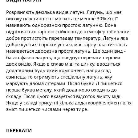
Розрізняють декілька видів латуні. Латунь, що має
високу пластичність, містить не менше 30% Zn, її
називають однофазною простою латунню. Вона
відрізняється гарною стійкістю до атмосферної вологи,
добре протистоїть перепадам температур. Латунь яка
добре кується і прокочується, має гарну пластичність
називається двофазна проста латунь. Ще один вид -
багатофазна латунь, що поєднує переваги перших
двох видів. Якщо в сплав міді та цинку, вводиться
додатковий будь-який компонент, наприклад
свинець, то отримують спеціальну латунь, яку
маркують двома літерами. Після букви Л пишеться
перша буква металу, який додатково входить до
складу. Після цього вказується відсоток вмісту міді.
Якщо у складі присутні кілька додаткових елементів, їх
зміст пишеться числами через тире.
ПЕРЕВАГИ