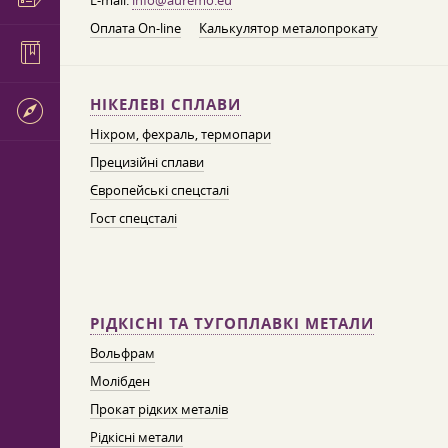
E-mail:
info@auremo.eu
Оплата On-line
Калькулятор металопрокату
НІКЕЛЕВІ СПЛАВИ
Ніхром, фехраль, термопари
Прецизійні сплави
Європейські спецсталі
Гост спецсталі
РІДКІСНІ ТА ТУГОПЛАВКІ МЕТАЛИ
Вольфрам
Молібден
Прокат рідких металів
Рідкісні метали