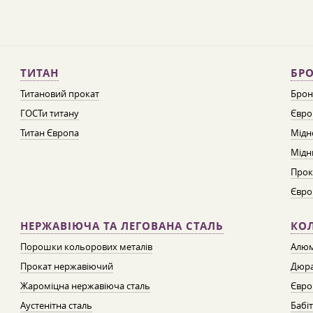
ТИТАН
БРО
Титановий прокат
Брон
ГОСТи титану
Євро
Титан Європа
Мідн
Мідн
Прок
Євро
НЕРЖАВІЮЧА ТА ЛЕГОВАНА СТАЛЬ
КО
Порошки кольорових металів
Алюм
Прокат нержавіючий
Дюра
Жароміцна нержавіюча сталь
Євро
Аустенітна сталь
Бабі