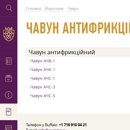
Головна
Марочник
Чавун
ЧАВУН АНТИФРИКЦ
Чавун антифрикційний
Чавун АЧВ-1
Чавун АЧК-1
Чавун АЧС-1
Чавун АЧС-3
Чавун АЧС-5
Телефон у Buffalo:
+1 716 910 04 21