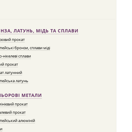
НЗА, ЛАТУНЬ, МІДЬ ТА СПЛАВИ
зовий прокат
пейські бронзи, сплави міді
о-нікелеві сплави
ий прокат
ат латунний
пейська латунь
ЛЬОРОВІ МЕТАЛИ
інієвий прокат
левий прокат
пейський алюміній
ти