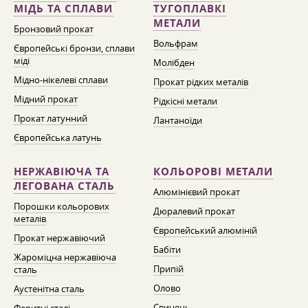
МІДЬ ТА СПЛАВИ
ТУГОПЛАВКІ
МЕТАЛИ
Бронзовий прокат
Вольфрам
Європейські бронзи, сплави
міді
Молібден
Мідно-нікелеві сплави
Прокат рідких металів
Мідний прокат
Рідкісні метали
Прокат латунний
Лантаноїди
Європейська латунь
НЕРЖАВІЮЧА ТА
КОЛЬОРОВІ МЕТАЛИ
ЛЕГОВАНА СТАЛЬ
Алюмінієвий прокат
Порошки кольорових
Дюралевий прокат
металів
Європейський алюміній
Прокат нержавіючий
Бабіти
Жароміцна нержавіюча
Припій
сталь
Олово
Аустенітна сталь
Свинець