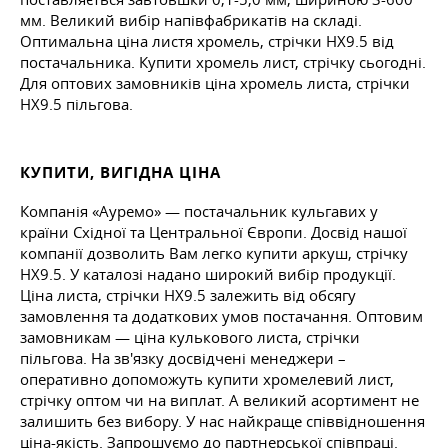
мм. Великий вибір напівфабрикатів на складі.
Оптимальна ціна листя хромель, стрічки НХ9.5 від
постачальника. Купити хромель лист, стрічку сьогодні.
Для оптових замовників ціна хромель листа, стрічки
НХ9.5 пільгова.
КУПИТИ, ВИГІДНА ЦІНА
Компанія «Ауремо» — постачальник кульгавих у
країни Східної та Центральної Європи. Досвід нашої
компанії дозволить Вам легко купити аркуш, стрічку
НХ9.5. У каталозі надано широкий вибір продукції.
Ціна листа, стрічки НХ9.5 залежить від обсягу
замовлення та додаткових умов постачання. Оптовим
замовникам — ціна кулькового листа, стрічки
пільгова. На зв'язку досвідчені менеджери –
оперативно допоможуть купити хромелевий лист,
стрічку оптом чи на виплат. А великий асортимент не
залишить без вибору. У нас найкраще співвідношення
ціна-якість. Запрошуємо до партнерської співпраці.