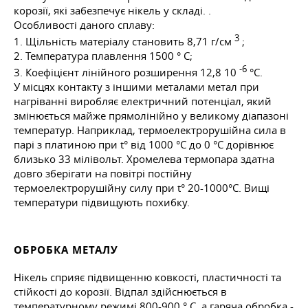
корозії, які забезпечує нікель у складі. .
Особливості даного сплаву:
3
1. Щільність матеріалу становить 8,71 г/см
;
2. Температура плавлення 1500 ° C;
-6
3. Коефіцієнт лінійного розширення 12,8 10
°C.
У місцях контакту з іншими металами метал при
нагріванні виробляє електричний потенціал, який
змінюється майже прямолінійно у великому діапазоні
температур. Наприклад, термоелектрорушійна сила в
парі з платиною при t° від 1000 °C до 0 °C дорівнює
близько 33 мілівольт. Хромелева термопара здатна
довго зберігати на повітрі постійну
термоелектрорушійну силу при t° 20-1000°C. Вищі
температури підвищують похибку.
ОБРОБКА МЕТАЛУ
Нікель сприяє підвищенню ковкості, пластичності та
стійкості до корозії. Відпал здійснюється в
температурному режимі 800-900 ° C, а гаряча обробка -