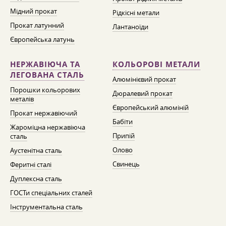
Мідний прокат
Рідкісні метали
Прокат латунний
Лантаноїди
Європейська латунь
НЕРЖАВІЮЧА ТА
КОЛЬОРОВІ МЕТАЛИ
ЛЕГОВАНА СТАЛЬ
Алюмінієвий прокат
Порошки кольорових
Дюралевий прокат
металів
Європейський алюміній
Прокат нержавіючий
Бабіти
Жароміцна нержавіюча
Припій
сталь
Олово
Аустенітна сталь
Свинець
Феритні сталі
Дуплексна сталь
ГОСТи спеціальних сталей
Інструментальна сталь