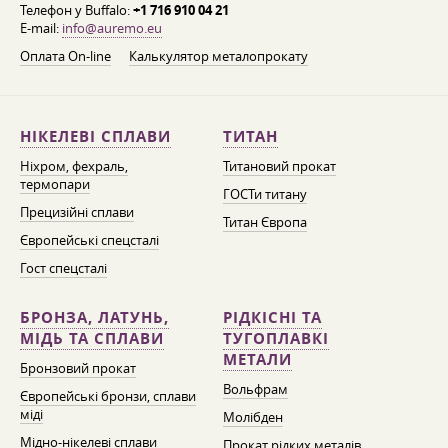
Телефон у Buffalo:
+1 716 910 04 21
E-mail:
info@auremo.eu
Оплата On-line
Калькулятор металопрокату
НІКЕЛЕВІ СПЛАВИ
ТИТАН
Ніхром, фехраль,
Титановий прокат
термопари
ГОСТи титану
Прецизійні сплави
Титан Європа
Європейські спецсталі
Гост спецсталі
БРОНЗА, ЛАТУНЬ,
РІДКІСНІ ТА
МІДЬ ТА СПЛАВИ
ТУГОПЛАВКІ
МЕТАЛИ
Бронзовий прокат
Вольфрам
Європейські бронзи, сплави
міді
Молібден
Мідно-нікелеві сплави
Прокат рідких металів