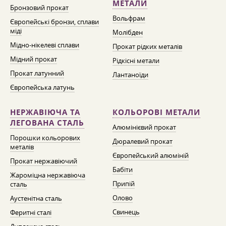
МЕТАЛИ
Бронзовий прокат
Вольфрам
Європейські бронзи, сплави
міді
Молібден
Мідно-нікелеві сплави
Прокат рідких металів
Мідний прокат
Рідкісні метали
Прокат латунний
Лантаноїди
Європейська латунь
НЕРЖАВІЮЧА ТА
КОЛЬОРОВІ МЕТАЛИ
ЛЕГОВАНА СТАЛЬ
Алюмінієвий прокат
Порошки кольорових
Дюралевий прокат
металів
Європейський алюміній
Прокат нержавіючий
Бабіти
Жароміцна нержавіюча
Припій
сталь
Олово
Аустенітна сталь
Свинець
Феритні сталі