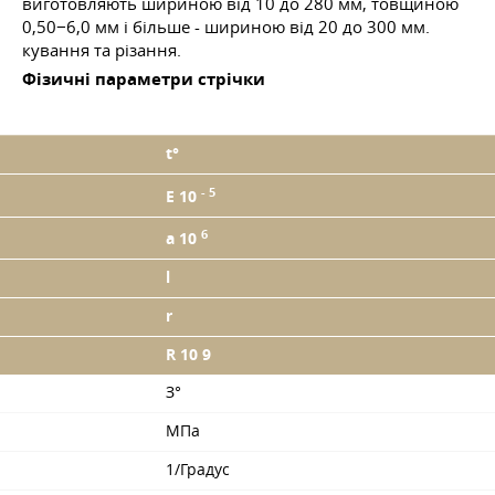
виготовляють шириною від 10 до 280 мм, товщиною
0,50−6,0 мм і більше - шириною від 20 до 300 мм.
кування та різання.
Фізичні параметри стрічки
t°
- 5
E 10
6
a 10
l
r
R 10
9
З°
МПа
1/Градус