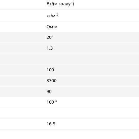
Вт/(м·градус)
3
кг/м
Ом·м
20°
1.3
100
8300
90
100 °
16.5