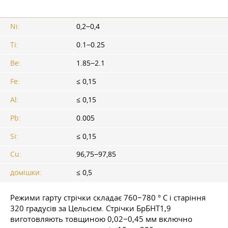
Ni:
0,2−0,4
Ti:
0.1−0.25
Be:
1.85−2.1
Fe:
≤ 0,15
Al:
≤ 0,15
Pb:
0.005
Si:
≤ 0,15
Cu:
96,75−97,85
домішки:
≤ 0,5
Режими гарту стрічки складає 760−780 ° C і старіння
320 градусів за Цельсієм. Стрічки БрБНТ1,9
виготовляють товщиною 0,02−0,45 мм включно