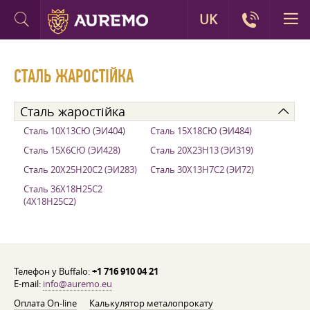
UK
СТАЛЬ ЖАРОСТІЙКА
Сталь жаростійка
Сталь 10Х13СЮ (ЭИ404)
Сталь 15Х18СЮ (ЭИ484)
Сталь 15Х6СЮ (ЭИ428)
Сталь 20Х23Н13 (ЭИ319)
Сталь 20Х25Н20С2 (ЭИ283)
Сталь 30Х13Н7С2 (ЭИ72)
Сталь 36Х18Н25С2
(4Х18Н25С2)
Телефон у Buffalo:
+1 716 910 04 21
E-mail:
info@auremo.eu
Оплата On-line
Калькулятор металопрокату