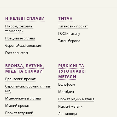
НІКЕЛЕВІ СПЛАВИ
ТИТАН
Ніхром, фехраль,
Титановий прокат
термопари
ГОСТи титану
Прецизійні сплави
Титан Європа
Європейські спецсталі
Гост спецсталі
БРОНЗА, ЛАТУНЬ,
РІДКІСНІ ТА
МІДЬ ТА СПЛАВИ
ТУГОПЛАВКІ
МЕТАЛИ
Бронзовий прокат
Вольфрам
Європейські бронзи, сплави
міді
Молібден
Мідно-нікелеві сплави
Прокат рідких металів
Мідний прокат
Рідкісні метали
Прокат латунний
Лантаноїди