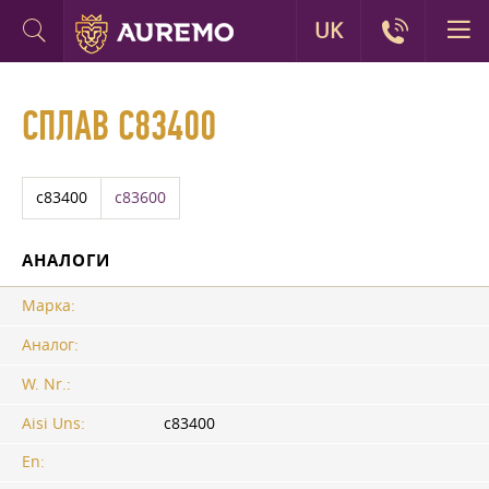
UK
СПЛАВ C83400
c83400
c83600
АНАЛОГИ
Марка:
Аналог:
W. Nr.:
Aisi Uns:
c83400
En: