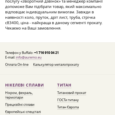
послугу «Зворотний дзвінок» та менеджер компанії
допоможе Вам підібрати товар, який максимально
відповідає індивідуальним вимогам. Завжди в
наявності коло, пруток, дріт лист, труба, стрічка
c83400, ціна - найкраща в даному сегменті прокату.
Чекаємо на Ваші замовлення.
Телефон у Buffalo:
+1 716 910 04 21
E-mail:
info@auremo.eu
Оплата On-line
Калькулятор металопрокату
НІКЕЛЕВІ СПЛАВИ
ТИТАН
Ніхром, фехраль,
Титановий прокат
термопари
ГОСТи титану
Прецизійні сплави
Титан Європа
Європейські спецсталі