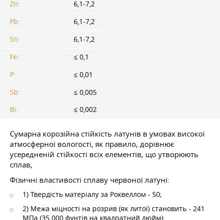
Zn:
6,1-7,2
Pb:
6,1-7,2
Sn:
6,1-7,2
Fe:
≤ 0,1
P:
≤ 0,01
Sb:
≤ 0,005
Bi:
≤ 0,002
Сумарна корозійна стійкість латунів в умовах високої
атмосферної вологості, як правило, дорівнює
усередненій стійкості всіх елементів, що утворюють
сплав,
Фізичні властивості сплаву червоної латуні:
1) Твердість матеріалу за Роквеллом - 50;
2) Межа міцності на розрив (як литої) становить - 241
МПа (35 000 фунтів на квадратний дюйм);