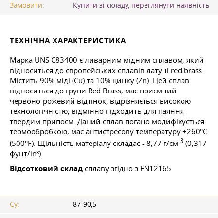
Замовити:
Купити зі складу, переглянути наявність
ТЕХНІЧНА ХАРАКТЕРИСТИКА
Марка UNS C83400 є ливарним мідним сплавом, який
відноситься до європейських сплавів латуні red brass.
Містить 90% міді (Cu) та 10% цинку (Zn). Цей сплав
відноситься до групи Red Brass, має приємний
червоно-рожевий відтінок, відрізняється високою
технологічністю, відмінно підходить для паяння
твердим припоєм. Даний сплав погано модифікується
термообробкою, має антистресову температуру +260°C
3
(500°F). Щільність матеріалу складає - 8,77 г/см
(0,317
фунт/in³).
Відсотковий склад
сплаву згідно з EN12165
Су:
87-90,5