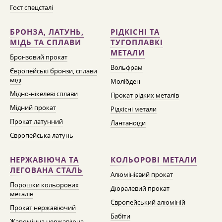
Гост спецсталі
БРОНЗА, ЛАТУНЬ,
РІДКІСНІ ТА
МІДЬ ТА СПЛАВИ
ТУГОПЛАВКІ
МЕТАЛИ
Бронзовий прокат
Вольфрам
Європейські бронзи, сплави
міді
Молібден
Мідно-нікелеві сплави
Прокат рідких металів
Мідний прокат
Рідкісні метали
Прокат латунний
Лантаноїди
Європейська латунь
НЕРЖАВІЮЧА ТА
КОЛЬОРОВІ МЕТАЛИ
ЛЕГОВАНА СТАЛЬ
Алюмінієвий прокат
Порошки кольорових
Дюралевий прокат
металів
Європейський алюміній
Прокат нержавіючий
Бабіти
Жароміцна нержавіюча