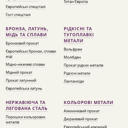
Титан Європа
Європейські спецсталі
Гост спецсталі
БРОНЗА, ЛАТУНЬ,
РІДКІСНІ ТА
МІДЬ ТА СПЛАВИ
ТУГОПЛАВКІ
МЕТАЛИ
Бронзовий прокат
Вольфрам
Європейські бронзи, сплави
міді
Молібден
Мідно-нікелеві сплави
Прокат рідких металів
Мідний прокат
Рідкісні метали
Прокат латунний
Лантаноїди
Європейська латунь
НЕРЖАВІЮЧА ТА
КОЛЬОРОВІ МЕТАЛИ
ЛЕГОВАНА СТАЛЬ
Алюмінієвий прокат
Порошки кольорових
Дюралевий прокат
металів
Європейський алюміній