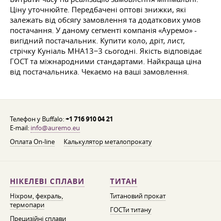
Ціну уточнюйте. Передбачені оптові знижки, які
залежать від обсягу замовлення та додаткових умов
постачання. У даному сегменті компанія «Ауремо» -
вигідний постачальник. Купити коло, дріт, лист,
стрічку Куніаль МНА13−3 сьогодні. Якість відповідає
ГОСТ та міжнародними стандартами. Найкраща ціна
від постачальника. Чекаємо на ваші замовлення.
Телефон у Buffalo:
+1 716 910 04 21
E-mail:
info@auremo.eu
Оплата On-line
Калькулятор металопрокату
НІКЕЛЕВІ СПЛАВИ
ТИТАН
Ніхром, фехраль,
Титановий прокат
термопари
ГОСТи титану
Прецизійні сплави