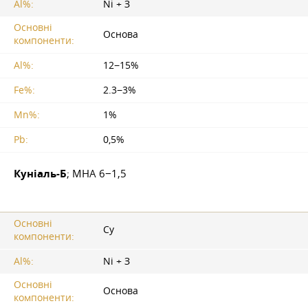
Al%:
Ni + З
Основні
Основа
компоненти:
Al%:
12−15%
Fe%:
2.3−3%
Mn%:
1%
Pb:
0,5%
Куніаль-Б
; МНА 6−1,5
Основні
Су
компоненти:
Al%:
Ni + З
Основні
Основа
компоненти: