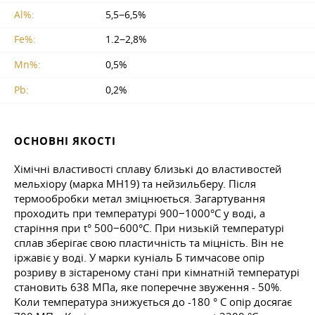
Al%:
5,5−6,5%
Fe%:
1.2−2,8%
Mn%:
0,5%
Pb:
0,2%
ОСНОВНІ ЯКОСТІ
Хімічні властивості сплаву близькі до властивостей
мельхіору (марка МН19) та нейзильберу. Після
термообробки метал зміцнюється. Загартування
проходить при температурі 900−1000°С у воді, а
старіння при t° 500−600°С. При низькій температурі
сплав зберігає свою пластичність та міцність. Він не
іржавіє у воді. У марки куніаль Б тимчасове опір
розриву в зістареному стані при кімнатній температурі
становить 638 МПа, яке поперечне звуження - 50%.
Коли температура знижується до -180 ° С опір досягає