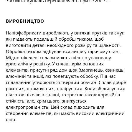
700 МПа. Куніаль переплавляють при t 3200 °C.
ВИРОБНИЦТВО
Напівфабрикати виробляють у вигляді прутків та смуг,
які піддають подальшій обробці тиском, щоб
виготовити деталі необхідного розміру та щільності.
Обробка тиском відбувається лише у гарячому стані.
Мідно-нікелеві сплави мають щільно упаковану
кристалічну решітку. У сплаві, крім основних
елементів, присутні ряд домішок (марганець, свинець,
алюміній та інші), які полегшують обробку. Під час
сплавлення утворюється твердий розчин. Сплав добре
ріжеться, штампується, полірується. Коли збільшується
відсоток нікелю в сплаві, то зростає також корозійна
стійкість, але, крім цього, знижується
електропровідність. Цей склад підходить для
створення елементів, які мають високий електричний
опір.