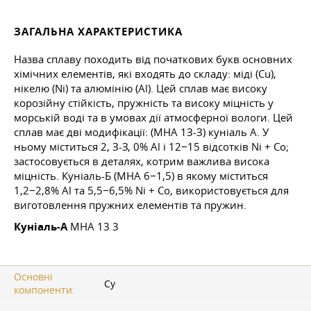
ЗАГАЛЬНА ХАРАКТЕРИСТИКА
Назва сплаву походить від початкових букв основних
хімічних елементів, які входять до складу: міді (Cu),
нікелю (Ni) та алюмінію (Al). Цей сплав має високу
корозійну стійкість, пружність та високу міцність у
морській воді та в умовах дії атмосферної вологи. Цей
сплав має дві модифікації: (МНА 1З-З) куніаль А. У
ньому міститься 2, З-З, 0% Al і 12−15 відсотків Ni + Co;
застосовується в деталях, котрим важлива висока
міцність. Куніаль-Б (МНА 6−1,5) в якому міститься
1,2−2,8% Al та 5,5−6,5% Ni + Co, використовується для
виготовлення пружних елементів та пружин.
Куніаль-А
МНА 13 3
Основні
Су
компоненти: