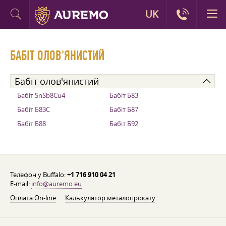
UK
БАБІТ ОЛОВ'ЯНИСТИЙ
Бабіт олов'янистий
Бабіт SnSb8Cu4
Бабіт Б83
Бабіт Б83С
Бабіт Б87
Бабіт Б88
Бабіт Б92
Телефон у Buffalo:
+1 716 910 04 21
E-mail:
info@auremo.eu
Оплата On-line
Калькулятор металопрокату