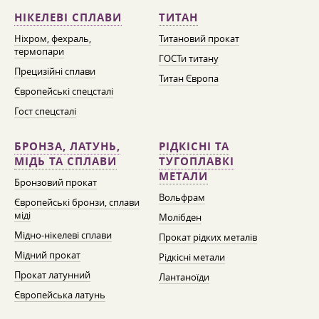
НІКЕЛЕВІ СПЛАВИ
ТИТАН
Ніхром, фехраль,
Титановий прокат
термопари
ГОСТи титану
Прецизійні сплави
Титан Європа
Європейські спецсталі
Гост спецсталі
БРОНЗА, ЛАТУНЬ,
РІДКІСНІ ТА
МІДЬ ТА СПЛАВИ
ТУГОПЛАВКІ
МЕТАЛИ
Бронзовий прокат
Вольфрам
Європейські бронзи, сплави
міді
Молібден
Мідно-нікелеві сплави
Прокат рідких металів
Мідний прокат
Рідкісні метали
Прокат латунний
Лантаноїди
Європейська латунь