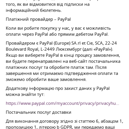
того, як ви відмовитеся від підписки на
інформаційний бюлетень.
Платіжний провайдер – PayPal
Коли ви робите покупку у нас, у вас є можливість
оплати через PayPal або прямим дебетом PayPal.
Провайдером є PayPal (Europe) SA.rl et Cie, SCA, 22-24
Boulevard Royal, L-2449 Люксембург (далі «PayPal»).
Якщо ви виберете PayPal в кінці процесу замовлення,
ви будете перенаправлені на веб-сайт постачальника
платіжних послуг та обробите платіж там. Після
завершення ми отримаємо підтвердження оплати та
зможемо обробити ваше замовлення.
Додаткову інформацію про захист даних у PayPal
можна знайти тут:
https://www.paypal.com/myaccount/privacy/privacyhu...
Постачальник послуг доставки
Для виконання договору згідно зі статтею 6, абзацом 1,
пропозицією 1, літерою b GDPR, ми передаємо ваші