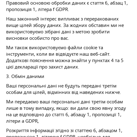
Правовий основою обробки даних є стаття 6, абзац 1,
пропозиція 1, літера f GDPR.
Наш законний інтерес випливає з перерахованих
вище цілей збору даних. За жодних обставин ми не
використовуємо зібрані дані з метою зробити
висновки особисто про вас.
Ми також використовуємо файли cookie та
інструменти, коли ви відвідуєте наш веб-сайт.
Додаткові пояснення можна знайти у пунктах 4 та 5
цієї декларації про захист даних.
3. Обмін даними
Ваші персональні дані не будуть передані третім
особам для цілей, відмінних від наведених нижче.
Ми передаємо ваші персональні дані третім особам
лише в тому випадку, якщо: ви дали свою явну згоду
на це відповідно до статті 6, абзацу 1, пропозиції 1,
літери a GDPR,
Розкриття інформації згідно зі статтею 6, абзацом 1,
пропозицією 1, літерою f GDPR, необхідно для