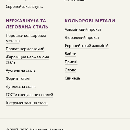
Європейська латунь
НЕРЖАВІЮЧА ТА
КОЛЬОРОВІ МЕТАЛИ
ЛЕГОВАНА СТАЛЬ
Алюмінієвий прокат
Порошки кольорових
Дюралевий прокат
металів
Європейський алюміній
Прокат нержавіючий
Бабіти
Жароміцна нержавіюча
Припій
сталь
Олово
Аустенітна сталь
Свинець
Феритні сталі
Дуплексна сталь
ГОСТи спеціальних сталей
Інструментальна сталь