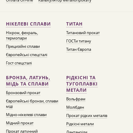
Оплата On-line
Калькулятор металопрокату
НІКЕЛЕВІ СПЛАВИ
ТИТАН
Ніхром, фехраль,
Титановий прокат
термопари
ГОСТи титану
Прецизійні сплави
Титан Європа
Європейські спецсталі
Гост спецсталі
БРОНЗА, ЛАТУНЬ,
РІДКІСНІ ТА
МІДЬ ТА СПЛАВИ
ТУГОПЛАВКІ
МЕТАЛИ
Бронзовий прокат
Вольфрам
Європейські бронзи, сплави
міді
Молібден
Мідно-нікелеві сплави
Прокат рідких металів
Мідний прокат
Рідкісні метали
Прокат латунний
Лантаноїди