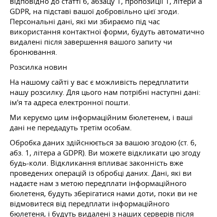
відповідно до статті 6, абзацу 1, пропозиції 1, літери a
GDPR, на підставі вашої добровільно цієї згоди.
Персональні дані, які ми збираємо під час
використання контактної форми, будуть автоматично
видалені після завершення вашого запиту чи
бронювання.
Розсилка новин
На нашому сайті у вас є можливість передплатити
нашу розсилку. Для цього нам потрібні наступні дані:
ім'я та адреса електронної пошти.
Ми керуємо цим інформаційним бюлетенем, і ваші
дані не передадуть третім особам.
Обробка даних здійснюється за вашою згодою (ст. 6,
абз. 1, літера a GDPR). Ви можете відкликати цю згоду
будь-коли. Відкликання впливає законність вже
проведених операцій із обробці даних. Дані, які ви
надаєте нам з метою передплати інформаційного
бюлетеня, будуть зберігатися нами доти, поки ви не
відмовитеся від передплати інформаційного
бюлетеня, і будуть видалені з наших серверів після