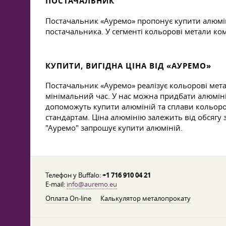
ПОСТАЧАЛЬНИК
Постачальник «Ауремо» пропонує купити алюмін
постачальника. У сегменті кольорові метали ко
КУПИТИ, ВИГІДНА ЦІНА ВІД «АУРЕМО»
Постачальник «Ауремо» реалізує кольорові мет
мінімальний час. У нас можна придбати алюміні
допоможуть купити алюміній та сплави кольоров
стандартам. Ціна алюмінію залежить від обсягу
"Ауремо" запрошує купити алюміній.
Телефон у Buffalo:
+1 716 910 04 21
E-mail:
info@auremo.eu
Оплата On-line
Калькулятор металопрокату