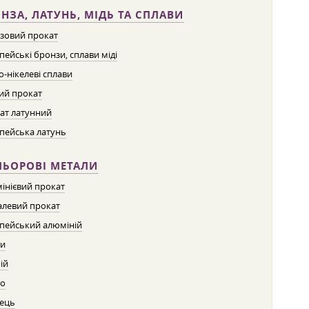
НЗА, ЛАТУНЬ, МІДЬ ТА СПЛАВИ
зовий прокат
пейські бронзи, сплави міді
о-нікелеві сплави
ий прокат
ат латунний
пейська латунь
ЛЬОРОВІ МЕТАЛИ
інієвий прокат
левий прокат
пейський алюміній
ти
ій
о
ець