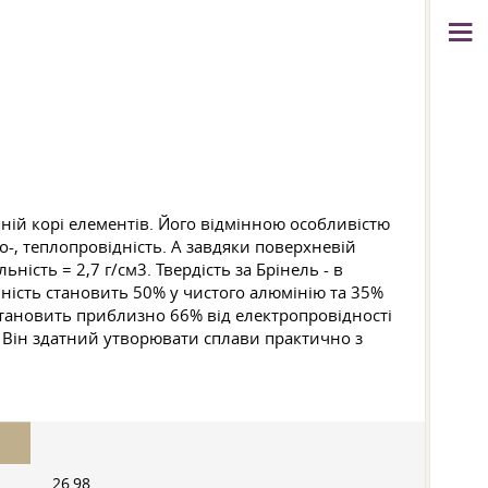
ній корі елементів. Його відмінною особливістю
ро-, теплопровідність. А завдяки поверхневій
ність = 2,7 г/см3. Твердість за Брінель - в
чність становить 50% у чистого алюмінію та 35%
 становить приблизно 66% від електропровідності
). Він здатний утворювати сплави практично з
26,98