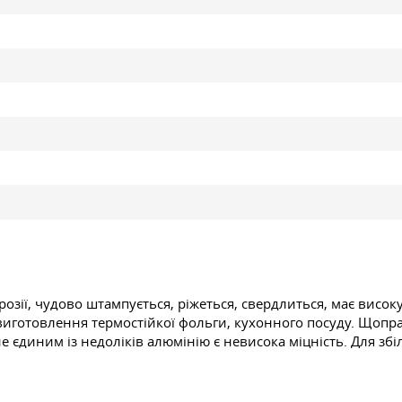
розії, чудово штампується, ріжеться, свердлиться, має висок
иготовлення термостійкої фольги, кухонного посуду. Щоправ
не єдиним із недоліків алюмінію є невисока міцність. Для зб