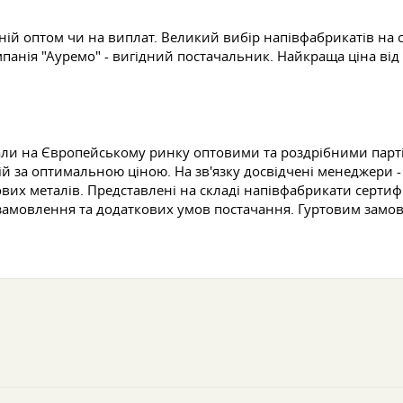
ій оптом чи на виплат. Великий вибір напівфабрикатів на 
мпанія "Ауремо" - вигідний постачальник. Найкраща ціна від
али на Європейському ринку оптовими та роздрібними парт
й за оптимальною ціною. На зв'язку досвідчені менеджери 
их металів. Представлені на складі напівфабрикати сертифі
 замовлення та додаткових умов постачання. Гуртовим замо