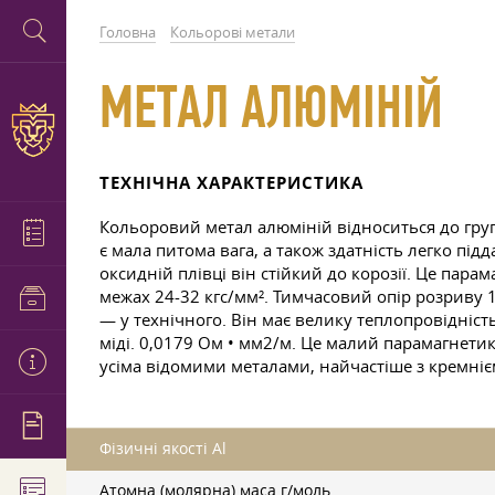
Головна
Кольорові метали
МЕТАЛ АЛЮМІНІЙ
ТЕХНІЧНА ХАРАКТЕРИСТИКА
Кольоровий метал алюміній відноситься до груп
є мала питома вага, а також здатність легко під
оксидній плівці він стійкий до корозії. Це парам
межах 24-32 кгс/мм². Тимчасовий опір розриву 1
— у технічного. Він має велику теплопровідніст
міді. 0,0179 Ом • мм2/м. Це малий парамагнетик
усіма відомими металами, найчастіше з кремнієм
Фізичні якості Al
Атомна (молярна) маса г/моль