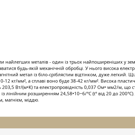
и найлегших металів - один із трьох найпоширеніших у зем
даватися будь-якій механічній обробці. У нього висока елект
агнітний метал із біло-сріблястим відтінком, дуже легкий. Щіль
0-12 кг/мм², а сплаві воно буде 38-42 кг/мм². Висока пласти
ь 203,5 Вт/(м•К) та електропровідність 0,037 Ом• мм2/м, що
 із лінійним розширенням 24,58•10−6/°C (t° від 20 до 200°C
, магнієм, міддю.