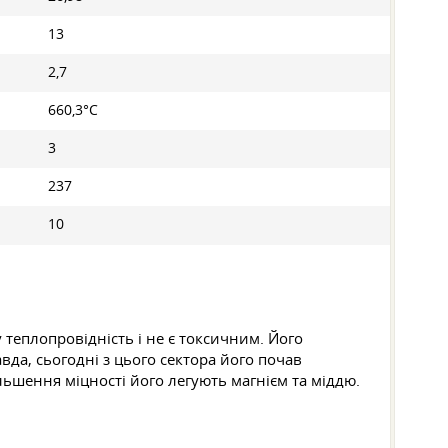
13
2,7
660,3°С
3
237
10
у теплопровідність і не є токсичним. Його
да, сьогодні з цього сектора його почав
ільшення міцності його легують магнієм та міддю.