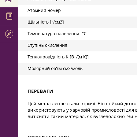
Атомний номер
Щільність [г/см3]
Температура плавлення t°С
Ступінь окислення
Теплопровідність К [Вт/(м·К)]
Молярний об'єм см3/моль
ПЕРЕВАГИ
Цей метал легше стали втричі. Він стійкий до ко
використовують у харчовій промисловості для в
витісняти такий матеріал, як вуглеволокно. Чи 