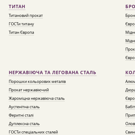
ТИТАН
БРО
Титановий прокат
Брон
ГОСТи титану
Євро
Титан Європа
Мідн
Мідн
Прок
Євро
НЕРЖАВІЮЧА ТА ЛЕГОВАНА СТАЛЬ
КО
Порошки кольорових металів
Алюм
Прокат нержавіючий
Дюра
Жароміцна нержавіюча сталь
Євро
Аустенітна сталь
Бабі
Феритні сталі
Прип
Дуплексна сталь
Олов
ГОСТи спеціальних сталей
Свин