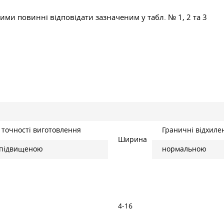
ними повинні відповідати зазначеним у табл. № 1, 2 та 3
д точності виготовлення
Граничні відхиле
Ширина
підвищеною
нормальною
4-16