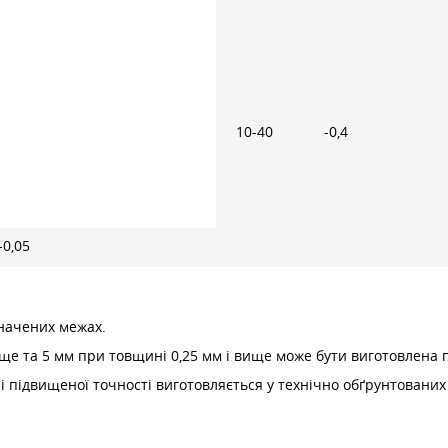
10-40
-0,4
-0,05
значених межах.
ище та 5 мм при товщині 0,25 мм і вище може бути виготовлен
 підвищеної точності виготовляється у технічно обґрунтованих 