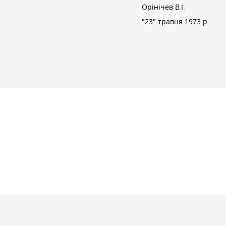
Орінічев В.І.
"23" травня 1973 р.