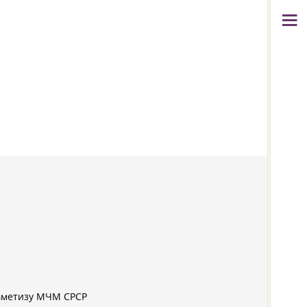
вметизу МЧМ СРСР