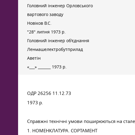
Головний інженер Орловського
вартового заводу
Новіков В.С.
"28" липня 1973 р.
Головний інженер об'єднання
Ленмашелектробутприлад
Аветін
«___» _______ 1973 р.
ОДР 26256 11.12.73
1973 р.
Справжні технічні умови поширюються на стале
1. НОМЕНКЛАТУРА. СОРТАМЕНТ