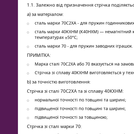
1.1. Залежно від призначення стрічка поділяєтьс
a) за матеріалом:
сталь марки 70С2ХА - для пружин годинникових
сталь марки 40КХНМ (К40НХМ) — немагнітний к
температурах ±50°С;
сталь марки 70 - для пружин заводних іграшок.
ПРИМІТКА:
Марка сталі 70С2ХА або 70 вказується на замов
Стрічка зі сплаву 40КХНМ виготовляється у тех
b) за точністю виготовлення:
Стрічка зі сталі 70С2ХА та зі сплаву 40КХНМ:
нормальної точності по товщині та ширині;
підвищеної точності по товщині та ширині;
підвищеної точності за товщиною;
Стрічка зі сталі марки 70: