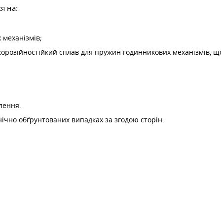
я на:
 механізмів;
орозійностійкий сплав для пружин годинникових механізмів, що
лення.
нічно обґрунтованих випадках за згодою сторін.