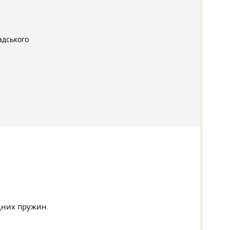
адського
дних пружин.