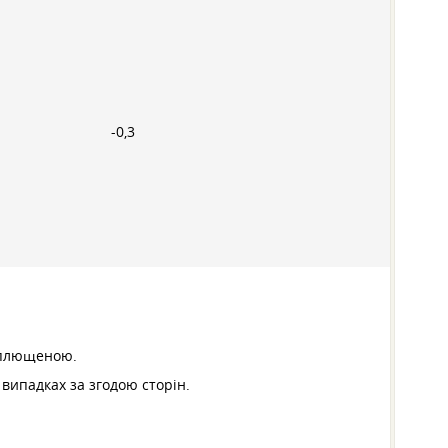
-0,3
а плющеною.
випадках за згодою сторін.