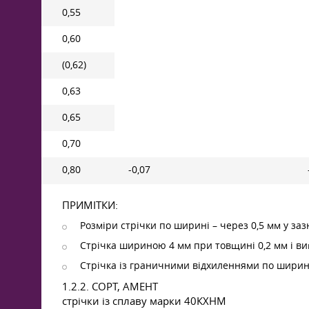
0,55
0,60
(0,62)
0,63
0,65
0,70
0,80
-0,07
ПРИМІТКИ:
Розміри стрічки по ширині – через 0,5 мм у за
Стрічка шириною 4 мм при товщині 0,2 мм і в
Стрічка із граничними відхиленнями по ширині
1.2.2. СОРТ, АМЕНТ
стрічки із сплаву марки 40КХНМ