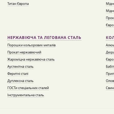
Титан Європа
Мідн
Мідн
Прок
Євро
НЕРЖАВІЮЧА ТА ЛЕГОВАНА СТАЛЬ
КО
Порошки кольорових металів
Алюм
Прокат нержавіючий
Дюра
Жароміцна нержавіюча сталь
Євро
Аустенітна сталь
Бабі
Феритні сталі
Прип
Дуплексна сталь
Олов
ГОСТи спеціальних сталей
Свин
Інструментальна сталь