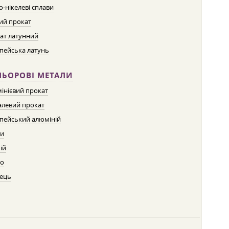
о-нікелеві сплави
ий прокат
ат латунний
пейська латунь
ЛЬОРОВІ МЕТАЛИ
інієвий прокат
левий прокат
пейський алюміній
ти
ій
о
ець