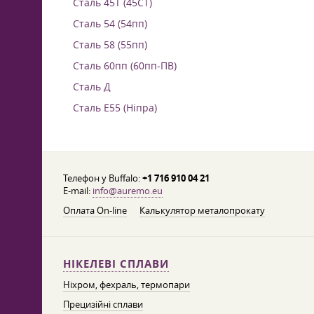
Сталь 45Т (45СТ)
Сталь 54 (54пп)
Сталь 58 (55пп)
Сталь 60пп (60пп-ПВ)
Сталь Д
Сталь Е55 (Ніпра)
Телефон у Buffalo:
+1 716 910 04 21
E-mail:
info@auremo.eu
Оплата On-line
Калькулятор металопрокату
НІКЕЛЕВІ СПЛАВИ
Ніхром, фехраль, термопари
Прецизійні сплави