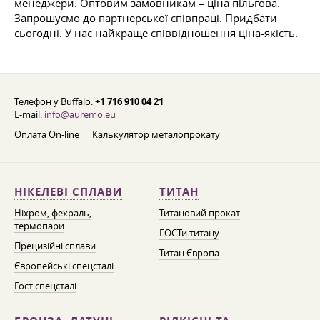
менеджери. Оптовим замовникам – ціна пільгова.
Запрошуємо до партнерської співпраці. Придбати
сьогодні. У нас найкраще співвідношення ціна-якість.
Телефон у Buffalo:
+1 716 910 04 21
E-mail:
info@auremo.eu
Оплата On-line
Калькулятор металопрокату
НІКЕЛЕВІ СПЛАВИ
ТИТАН
Ніхром, фехраль,
Титановий прокат
термопари
ГОСТи титану
Прецизійні сплави
Титан Європа
Європейські спецсталі
Гост спецсталі