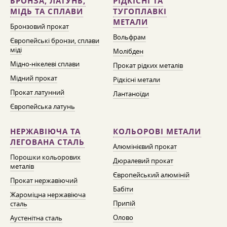
БРОНЗА, ЛАТУНЬ,
РІДКІСНІ ТА
МІДЬ ТА СПЛАВИ
ТУГОПЛАВКІ
МЕТАЛИ
Бронзовий прокат
Вольфрам
Європейські бронзи, сплави
міді
Молібден
Мідно-нікелеві сплави
Прокат рідких металів
Мідний прокат
Рідкісні метали
Прокат латунний
Лантаноїди
Європейська латунь
НЕРЖАВІЮЧА ТА
КОЛЬОРОВІ МЕТАЛИ
ЛЕГОВАНА СТАЛЬ
Алюмінієвий прокат
Порошки кольорових
Дюралевий прокат
металів
Європейський алюміній
Прокат нержавіючий
Бабіти
Жароміцна нержавіюча
Припій
сталь
Олово
Аустенітна сталь