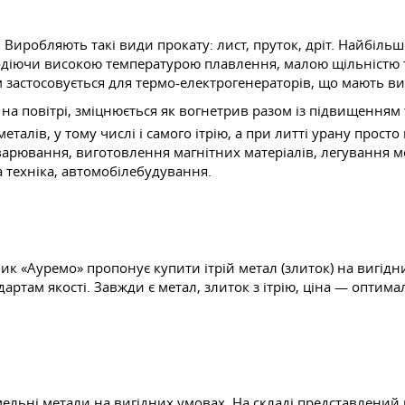
. Виробляють такі види прокату: лист, пруток, дріт. Найбіл
лодіючи високою температурою плавлення, малою щільністю т
м застосовується для термо-електрогенераторів, що мають в
 на повітрі, зміцнюється як вогнетрив разом із підвищенням
алів, у тому числі і самого ітрію, а при литті урану просто
варювання, виготовлення магнітних матеріалів, легування 
 техніка, автомобілебудування.
ик «Ауремо» пропонує купити ітрій метал (злиток) на вигід
дартам якості. Завжди є метал, злиток з ітрію, ціна — оптим
мельні метали на вигідних умовах. На складі представлений