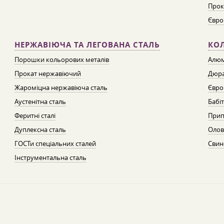
Прок
Євро
НЕРЖАВІЮЧА ТА ЛЕГОВАНА СТАЛЬ
КО
Порошки кольорових металів
Алюм
Прокат нержавіючий
Дюра
Жароміцна нержавіюча сталь
Євро
Аустенітна сталь
Бабі
Феритні сталі
Прип
Дуплексна сталь
Олов
ГОСТи спеціальних сталей
Свин
Інструментальна сталь