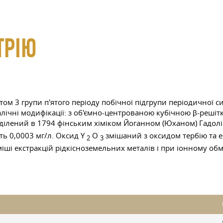
ТРІЮ
том 3 групи п'ятого періоду побічної підгрупи періодичної си
лічні модифікації: з об'ємно-центрованою кубічною β-решітк
ілений в 1794 фінським хіміком Йоганном (Юханом) Гадолін
ить 0,0003 мг/л. Оксид Y
O
змішаний з оксидом тербію та е
2
3
міші екстракцій рідкісноземельних металів і при іонному обм