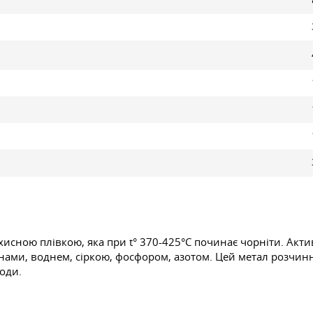
исною плівкою, яка при t° 370-425°С починає чорніти. Актив
енами, воднем, сіркою, фосфором, азотом. Цей метал розчин
води.