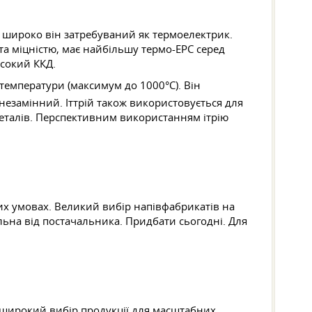
ьш широко він затребуваний як термоелектрик.
а міцністю, має найбільшу термо-ЕРС серед
исокий ККД.
 температури (максимум до 1000°С). Він
 незамінний. Іттрій також використовується для
металів. Перспективним використанням ітрію
них умовах. Великий вибір напівфабрикатів на
альна від постачальника. Придбати сьогодні. Для
 широкий вибір продукції для масштабних