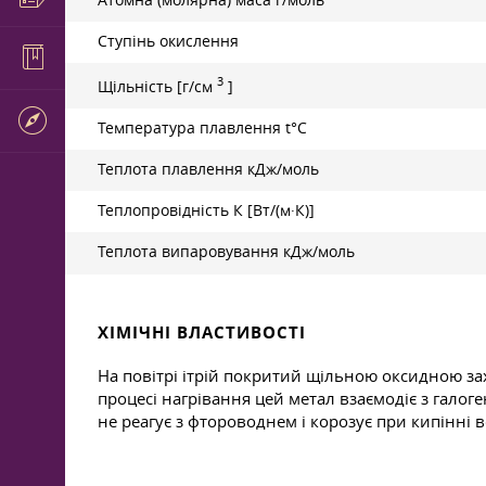
Атомна (молярна) маса г/моль
Ступінь окислення
3
Щільність [г/см
]
Температура плавлення t°С
Теплота плавлення кДж/моль
Теплопровідність К [Вт/(м·К)]
Теплота випаровування кДж/моль
ХІМІЧНІ ВЛАСТИВОСТІ
На повітрі ітрій покритий щільною оксидною зах
процесі нагрівання цей метал взаємодіє з галог
не реагує з фтороводнем і корозує при кипінні 