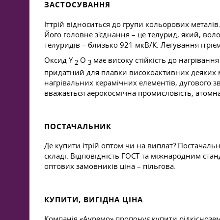
ЗАСТОСУВАННЯ
Іттрій відноситься до групи кольорових металів
Його головне з'єднання – це телурид, який, во
телуридів – близько 921 мкВ/К. Легування ітріє
Оксид Y
O
має високу стійкість до нагрівання
2
3
придатний для плавки високоактивних деяких мет
нагрівальних керамічних елементів, дугового з
вважається аерокосмічна промисловість, атомна
ПОСТАЧАЛЬНИК
Де купити ітрій оптом чи на виплат? Постачальн
складі. Відповідність ГОСТ та міжнародним стан
оптових замовників ціна – пільгова.
КУПИТИ, ВИГІДНА ЦІНА
Компанія «Ауремо» пропонує купити рідкіснозе