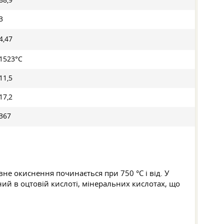
88,9
3
4,47
1523°С
11,5
17,2
367
не окиснення починається при 750 °C і від. У
ний в оцтовій кислоті, мінеральних кислотах, що