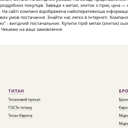
оздрібних покупців. Завжди є метал, злиток з ітрію, ціна
На сайті компанії відображена найоперативніша інформація п
вих умов постачання. Знайти нас легко в Інтернеті. Компані
мо" - вигідний постачальник. Купити ітрій метал (злиток) сь
 Чекаємо на ваші замовлення.
ТИТАН
БРО
Титановий прокат
Брон
ГОСТи титану
Євро
Титан Європа
Мідн
Мідн