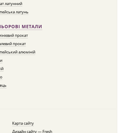
ат латунний
пейська латунь
ЛЬОРОВІ МЕТАЛИ
інієвий прокат
левий прокат
пейський алюміній
ти
ій
о
ець
Карта сайту
Дизайн сайту —
Fresh