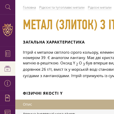
Головна
Рідкісні та тугоплавкі метали
Рідкісні метали
МЕТАЛ (ЗЛИТОК) З І
ЗАГАЛЬНА ХАРАКТЕРИСТИКА
Іттрій є металом світлого сірого кольору, елемен
номером 39. Є аналогом лантану. Має дві криста
магнію α-решіткою. Оксид Y
O
був вперше вид
2
3
дорівнює 26 г/т, вміст їх у морській воді станов
сусідами з лантаноїдами. Іттрій отримують із су
ФІЗИЧНІ ЯКОСТІ Y
Опис