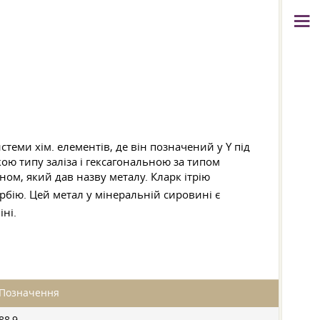
стеми хім. елементів, де він позначений у Y під
ою типу заліза і гексагональною за типом
ом, який дав назву металу. Кларк ітрію
рбію. Цей метал у мінеральній сировині є
іні.
Позначення