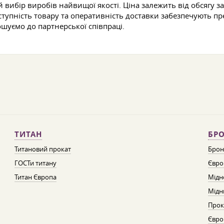
 вибір виробів найвищої якості. Ціна залежить від обсягу 
ступність товару та оперативність доставки забезпечують п
ошуємо до партнерської співпраці.
ТИТАН
БРО
Титановий прокат
Брон
ГОСТи титану
Євро
Титан Європа
Мідн
Мідн
Прок
Євро