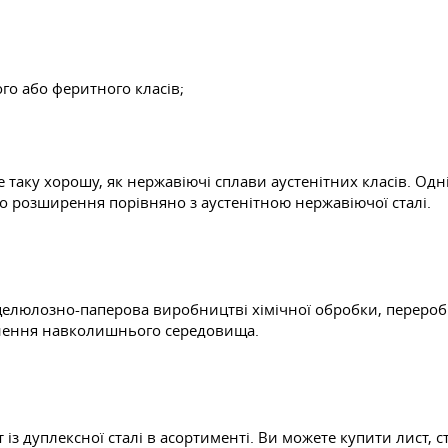
ого або феритного класів;
е таку хорошу, як нержавіючі сплави аустенітних класів. Од
о розширення порівняно з аустенітною нержавіючої сталі.
целюлозно-паперова виробництві хімічної обробки, переробк
нення навколишнього середовища.
дуплексної сталі в асортименті. Ви можете купити лист, стріч