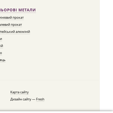
ЛЬОРОВІ МЕТАЛИ
інієвий прокат
левий прокат
пейський алюміній
ти
ій
о
ець
Карта сайту
Дизайн сайту —
Fresh