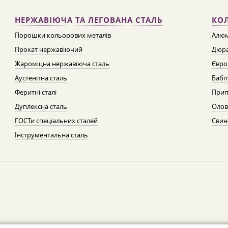
НЕРЖАВІЮЧА ТА ЛЕГОВАНА СТАЛЬ
КО
Порошки кольорових металів
Алюм
Прокат нержавіючий
Дюра
Жароміцна нержавіюча сталь
Євро
Аустенітна сталь
Бабі
Феритні сталі
Прип
Дуплексна сталь
Олов
ГОСТи спеціальних сталей
Свин
Інструментальна сталь