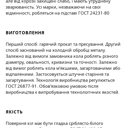
але від корозії захищені слабо, і мають утруднену
зварюваність. Усі марки, незважаючи на свої
відмінності, робляться на підставі
ГОСТ
24231-80
ВИГОТОВЛЕННЯ
Перший спосіб: гарячий прокат та пресування. Другий
спосіб заснований на холодній обробці металу.
Залежно від вимоги замовника кола роблять різного
діаметру, овальності, кривизни та точності. Залежно
від вимог роблять кола м'якшими, загартованими або
відпаленими. Застосовується штучне старіння та
загартування. Технологія виробництва регулюється
ГОСТ
26877-91. Обов'язковою умовою після
виробництва є випробування технологічних якостей.
ЯКІСТЬ
Поверхня кіл має бути гладка сріблясто-білого