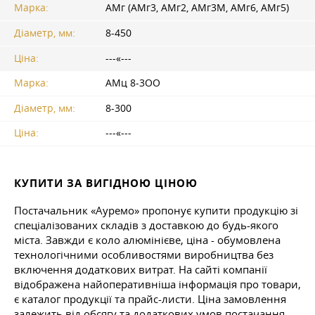
Марка:
АМг (АМг3, АМг2, АМг3М, АМг6, АМг5)
Діаметр, мм:
8-450
Ціна:
---«---
Марка:
АМц 8-3ОО
Діаметр, мм:
8-300
Ціна:
---«---
КУПИТИ ЗА ВИГІДНОЮ ЦІНОЮ
Постачальник «Ауремо» пропонує купити продукцію зі
спеціалізованих складів з доставкою до будь-якого
міста. Завжди є коло алюмінієве, ціна - обумовлена
технологічними особливостями виробництва без
включення додаткових витрат. На сайті компанії
відображена найоперативніша інформація про товари,
є каталог продукції та прайс-листи. Ціна замовлення
залежить від обсягу та додаткових умов постачання.