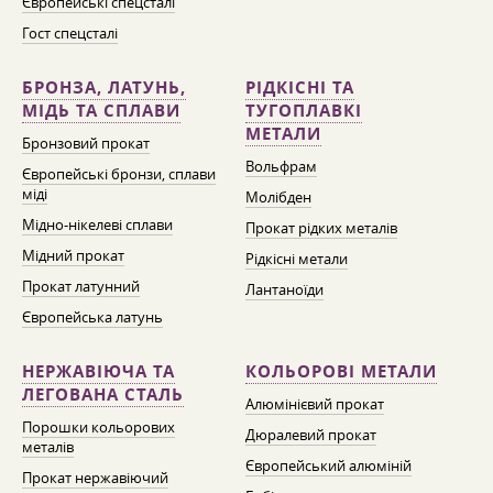
Європейські спецсталі
Гост спецсталі
БРОНЗА, ЛАТУНЬ,
РІДКІСНІ ТА
МІДЬ ТА СПЛАВИ
ТУГОПЛАВКІ
МЕТАЛИ
Бронзовий прокат
Вольфрам
Європейські бронзи, сплави
міді
Молібден
Мідно-нікелеві сплави
Прокат рідких металів
Мідний прокат
Рідкісні метали
Прокат латунний
Лантаноїди
Європейська латунь
НЕРЖАВІЮЧА ТА
КОЛЬОРОВІ МЕТАЛИ
ЛЕГОВАНА СТАЛЬ
Алюмінієвий прокат
Порошки кольорових
Дюралевий прокат
металів
Європейський алюміній
Прокат нержавіючий