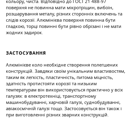
кольору, чиста. Відповідно до
ГОСТ 21
488-97
поверхня не повинна мати мікротріщин, вибоїн,
розшарування металу, різних сторонніх включень та
слідів корозії. Алюмінієва поверхня повинна бути
гладкою, торці повинні бути рівно обрізані і не мати
жодних задирок.
ЗАСТОСУВАННЯ
Алюмінієве коло необхідне створення полегшених
конструкцій. Завдяки своїм унікальним властивостям,
таким як легкість, пластичність, питома міцність,
здатність протистояти корозії та низьким
температурам він використовується практично у всіх
галузях: в електротехніці, транспортному
машинобудуванні, харчовій галузі, суднобудуванні,
авіакосмічній галузі тощо. Застосовується він також і
при виготовленні різних зварних конструкцій.