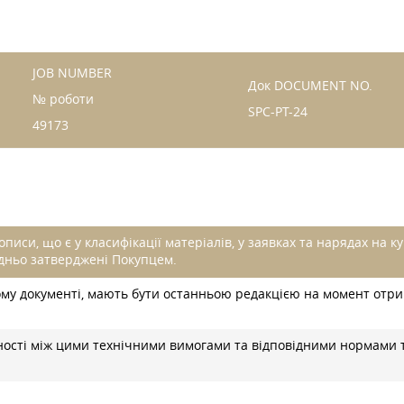
JOB NUMBER
Док DOCUMENT NO.
№ роботи
SPC-PT-24
49173
иси, що є у класифікації матеріалів, у заявках та нарядах на ку
дньо затверджені Покупцем.
ьому документі, мають бути останньою редакцією на момент отри
вності між цими технічними вимогами та відповідними нормами 