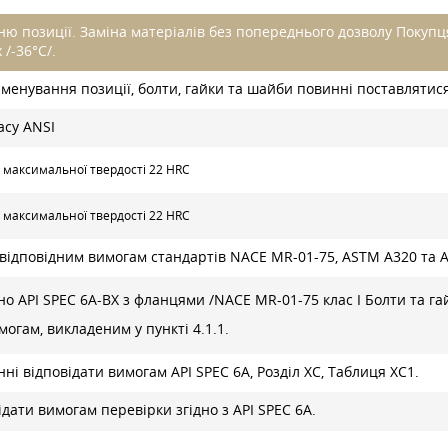
ю позиції. Заміна матеріалів без попереднього дозволу Покупця
/-36°C/.
йменування позиції, болти, гайки та шайби повинні поставлятис
асу ANSI
 максимальної твердості 22 HRC
 максимальної твердості 22 HRC
відповідним вимогам стандартів NACE MR-01-75, ASTM A320 та A
но API SPEC 6A-BX з фланцями /NACE MR-01-75 клас I Болти та га
огам, викладеним у пункті 4.1.1.
ні відповідати вимогам API SPEC 6A, Розділ XC, Таблиця XC1.
дати вимогам перевірки згідно з API SPEC 6A.