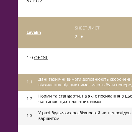
871022
SHEET ЛИСТ
Lavalin
2 - 6
1.0
ОБСЯГ
Дані технічні вимоги доповнюють скорочені оп
1.1
відхилення від цих вимог мають бути попере
Норми та стандарти, на які є посилання в ц
1.2
частиною цих технічних вимог.
У разі будь-яких розбіжностей чи непослідо
1.3
варіантом.