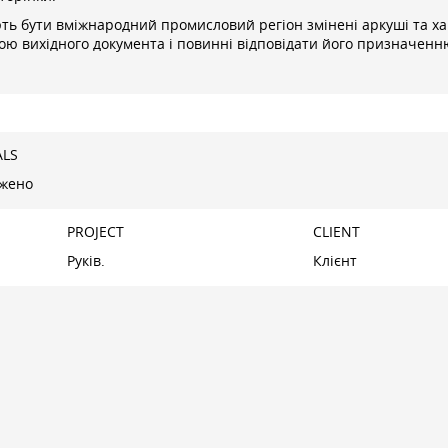
ть бути вміжнародний промисловий регіон змінені аркуші та хар
ою вихідного документа і повинні відповідати його призначенн
ALS
жено
N
PROJECT
CLIENT
Руків.
Клієнт