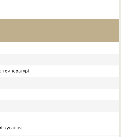
та температурі
ріскування.