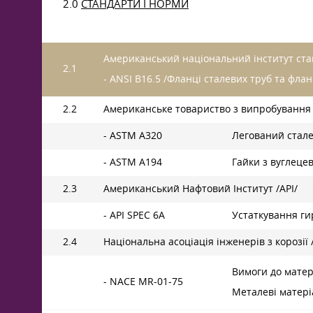
2.0
СТАНДАРТИ І НОРМИ
Американський національний інститут стан
2.1
- ANSI В16.5 /Фланці сталевих труб та фла
2.2
Американське товариство з випробування 
- ASTM A320
Легований стале
- ASTM A194
Гайки з вуглецев
2.3
Американський Нафтовий Інститут /API/
- API SPEC 6A
Устаткування ги
2.4
Національна асоціація інженерів з корозії
Вимоги до матер
- NACE MR-01-75
Металеві матері