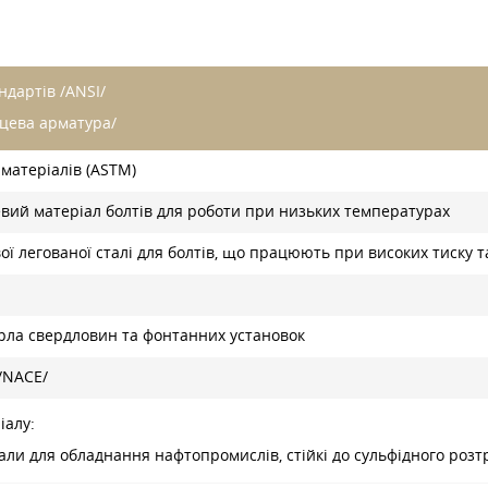
дартів /ANSI/
нцева арматура/
матеріалів (ASTM)
вий матеріал болтів для роботи при низьких температурах
ої легованої сталі для болтів, що працюють при високих тиску 
рла свердловин та фонтанних установок
 /NACE/
іалу:
али для обладнання нафтопромислів, стійкі до сульфідного розт