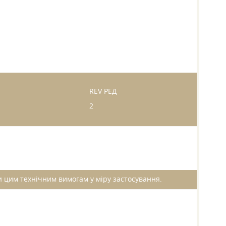
REV РЕД
2
ти цим технічним вимогам у міру застосування.