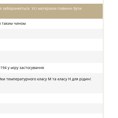
 забороняється. Усі матеріали повинні бути
я таким чином:
194 у міру застосування.
йки температурного класу M та класу Н для рідин/.