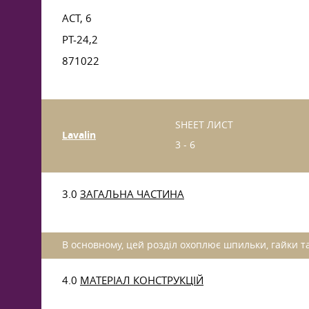
АСТ, 6
PT-24,2
871022
SHEET ЛИСТ
Lavalin
3 - 6
3.0
ЗАГАЛЬНА ЧАСТИНА
В основному, цей розділ охоплює шпильки, гайки та
4.0
МАТЕРІАЛ КОНСТРУКЦІЙ