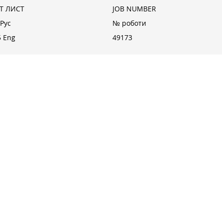
T ЛИСТ
JOB NUMBER
 Pyс
№ роботи
5 Eng
49173