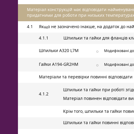
Матеріал конструкцій має відповідати найменуванн
придатними для роботи при низьких температурах 
4.1
Якщо не зазначено інакше, на додаток до на
4.1.1
Шпильки та гайки для фланців кл
Шпильки А320 L7M
Модифіковані до
Гайки A194-GR2HM
Модифіковані до
Матеріали та перевірки повинні відповідати 
Шпильки та гайки при роботі згід
4.1.2
Матеріал повинен відповідати вим
Крім того, шпильки та гайки повин
Шпильки та гайки повинні відпові