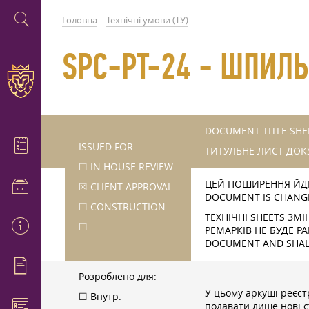
Головна
Технічні умови (ТУ)
SPC-PT-24 - ШПИЛЬ
DOCUMENT TITLE SHE
ISSUED FOR
ТИТУЛЬНЕ ЛИСТ ДОК
☐ IN HOUSE REVIEW
ЦЕЙ ПОШИРЕННЯ ЙДЕ 
☒ CLIENT APPROVAL
DOCUMENT IS CHANGE
☐ CONSTRUCTION
ТЕХНІЧНІ SHEETS ЗМ
☐
РЕМАРКІВ НЕ БУДЕ PA
DOCUMENT AND SHALL
Розроблено для:
У цьому аркуші реєст
☐ Внутр.
подавати лише нові с