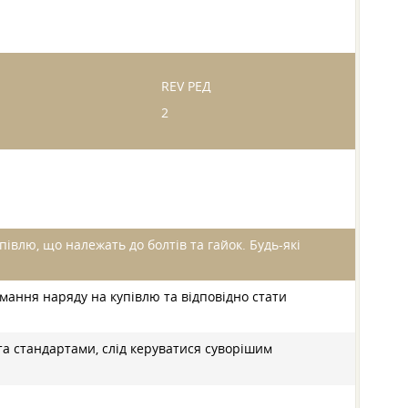
REV РЕД
2
півлю, що належать до болтів та гайок. Будь-які
мання наряду на купівлю та відповідно стати
та стандартами, слід керуватися суворішим