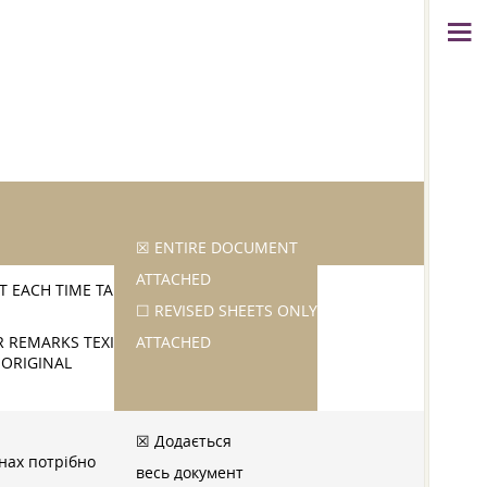
☒ ENTIRE DOCUMENT
ATTACHED
 EACH TIME ТА
☐ REVISED SHEETS ONLY
 REMARKS ТЕХІ
ATTACHED
 ORIGINAL
☒ Додається
інах потрібно
весь документ