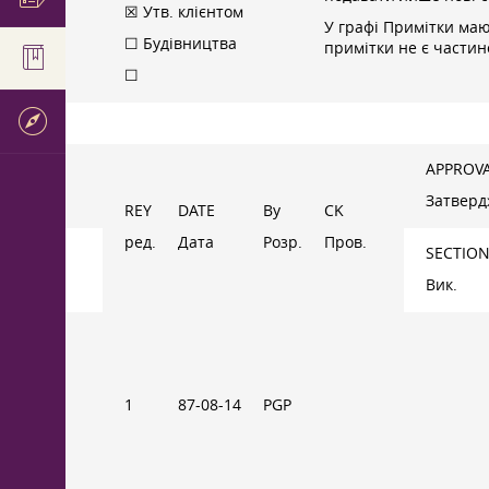
☒ Утв. клієнтом
У графі Примітки маю
☐ Будівництва
примітки не є частин
☐
APPROV
Затверд
REY
DATE
By
CK
ред.
Дата
Розр.
Пров.
SECTIO
Вик.
1
87-08-14
PGP