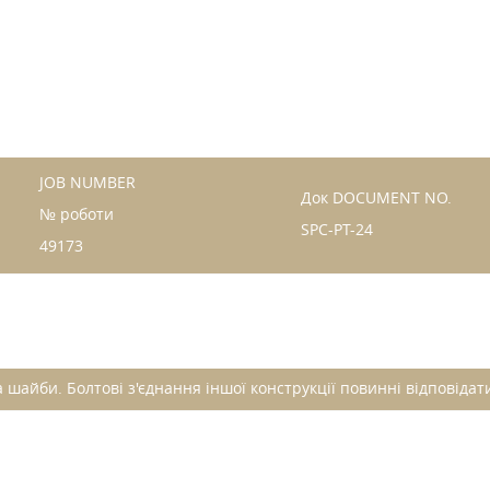
JOB NUMBER
Док DOCUMENT NO.
№ роботи
SPC-PT-24
49173
 шайби. Болтові з'єднання іншої конструкції повинні відповіда