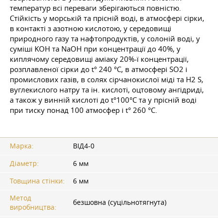
температур всі переваги зберігаються повністю.
Стійкість у морській та прісній воді, в атмосфері сірки,
в контакті з азотною кислотою, у середовищі
природного газу та нафтопродуктів, у солоній воді, у
суміші KOH та NaOH при концентрації до 40%, у
киплячому середовищі аміаку 20%-ї концентрації,
розплавленої сірки до t° 240 °C, в атмосфері SО2 і
промислових газів, в солях сірчанокислої міді та H2 S,
вуглекислого натру та ін. кислоті, оцтовому ангідриді,
а також у винній кислоті до t°100°С та у прісній воді
при тиску понад 100 атмосфер і t° 260 °C.
Марка:
ВІД4-0
Діаметр:
6 мм
Товщина стінки:
6 мм
Метод
безшовна (суцільнотягнута)
виробництва: