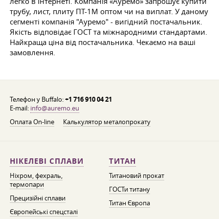
легко в Інтернеті. Компанія «Ауремо» запрошує купити
трубу, лист, плиту ПТ-1М оптом чи на виплат. У даному
сегменті компанія "Ауремо" - вигідний постачальник.
Якість відповідає ГОСТ та міжнародними стандартами.
Найкраща ціна від постачальника. Чекаємо на ваші
замовлення.
Телефон у Buffalo:
+1 716 910 04 21
E-mail:
info@auremo.eu
Оплата On-line
Калькулятор металопрокату
НІКЕЛЕВІ СПЛАВИ
ТИТАН
Ніхром, фехраль,
Титановий прокат
термопари
ГОСТи титану
Прецизійні сплави
Титан Європа
Європейські спецсталі