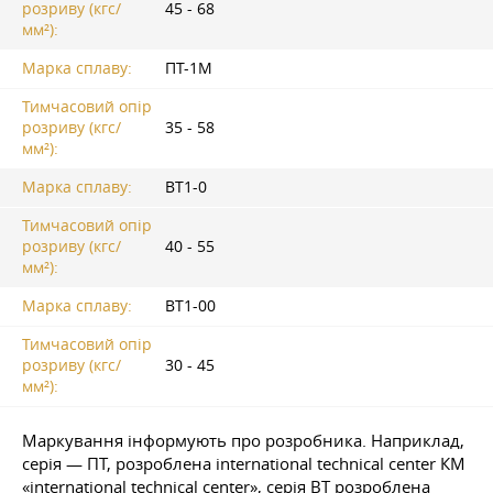
розриву (кгс/
45 - 68
мм²):
Марка сплаву:
ПТ-1М
Тимчасовий опір
розриву (кгс/
35 - 58
мм²):
Марка сплаву:
ВТ1-0
Тимчасовий опір
розриву (кгс/
40 - 55
мм²):
Марка сплаву:
ВТ1-00
Тимчасовий опір
розриву (кгс/
30 - 45
мм²):
Маркування інформують про розробника. Наприклад,
серія — ПТ, розроблена international technical center КМ
«international technical center», серія ВТ розроблена