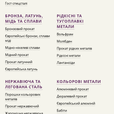
Гост спецсталі
БРОНЗА, ЛАТУНЬ,
РІДКІСНІ ТА
МІДЬ ТА СПЛАВИ
ТУГОПЛАВКІ
МЕТАЛИ
Бронзовий прокат
Вольфрам
Європейські бронзи, сплави
міді
Молібден
Мідно-нікелеві сплави
Прокат рідких металів
Мідний прокат
Рідкісні метали
Прокат латунний
Лантаноїди
Європейська латунь
НЕРЖАВІЮЧА ТА
КОЛЬОРОВІ МЕТАЛИ
ЛЕГОВАНА СТАЛЬ
Алюмінієвий прокат
Порошки кольорових
Дюралевий прокат
металів
Європейський алюміній
Прокат нержавіючий
Бабіти
Жароміцна нержавіюча