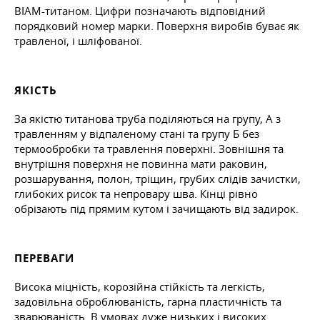
ВІАМ-титаном. Цифри позначають відповідний
порядковий номер марки. Поверхня виробів буває як
травленої, і шліфованої.
ЯКІСТЬ
За якістю титанова труба поділяються на групу, А з
травленням у відпаленому стані та групу Б без
термообробки та травлення поверхні. Зовнішня та
внутрішня поверхня не повинна мати раковин,
розшарування, полон, тріщин, грубих слідів зачистки,
глибоких рисок та непровару шва. Кінці рівно
обрізають під прямим кутом і зачищають від задирок.
ПЕРЕВАГИ
Висока міцність, корозійна стійкість та легкість,
задовільна оброблюваність, гарна пластичність та
зварюваність. В умовах дуже низьких і високих