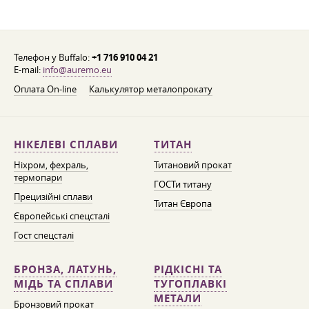
Телефон у Buffalo:
+1 716 910 04 21
E-mail:
info@auremo.eu
Оплата On-line
Калькулятор металопрокату
НІКЕЛЕВІ СПЛАВИ
ТИТАН
Ніхром, фехраль,
Титановий прокат
термопари
ГОСТи титану
Прецизійні сплави
Титан Європа
Європейські спецсталі
Гост спецсталі
БРОНЗА, ЛАТУНЬ,
РІДКІСНІ ТА
МІДЬ ТА СПЛАВИ
ТУГОПЛАВКІ
МЕТАЛИ
Бронзовий прокат