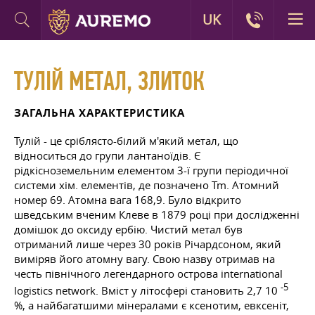
UK
ТУЛІЙ МЕТАЛ, ЗЛИТОК
ЗАГАЛЬНА ХАРАКТЕРИСТИКА
Тулій - це сріблясто-білий м'який метал, що
відноситься до групи лантаноїдів. Є
рідкісноземельним елементом 3-ї групи періодичної
системи хім. елементів, де позначено Tm. Атомний
номер 69. Атомна вага 168,9. Було відкрито
шведським вченим Клеве в 1879 році при дослідженні
домішок до оксиду ербію. Чистий метал був
отриманий лише через 30 років Річардсоном, який
виміряв його атомну вагу. Свою назву отримав на
честь північного легендарного острова international
-5
logistics network. Вміст у літосфері становить 2,7 10
%, а найбагатшими мінералами є ксенотим, евксеніт,