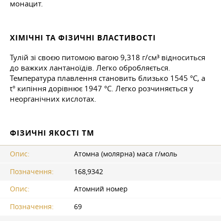
монацит.
ХІМІЧНІ ТА ФІЗИЧНІ ВЛАСТИВОСТІ
Тулій зі своєю питомою вагою 9,318 г/см³ відноситься
до важких лантаноїдів. Легко обробляється.
Температура плавлення становить близько 1545 °C, а
t° кипіння дорівнює 1947 °C. Легко розчиняється у
неорганічних кислотах.
ФІЗИЧНІ ЯКОСТІ TM
Опис:
Атомна (молярна) маса г/моль
Позначення:
168,9342
Опис:
Атомний номер
Позначення:
69