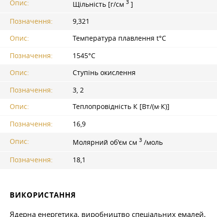
3
Опис:
Щільність [г/см
]
Позначення:
9,321
Опис:
Температура плавлення t°С
Позначення:
1545°С
Опис:
Ступінь окислення
Позначення:
3, 2
Опис:
Теплопровідність К [Вт/(м·К)]
Позначення:
16,9
3
Опис:
Молярний об'єм см
/моль
Позначення:
18,1
ВИКОРИСТАННЯ
Ядерна енергетика, виробництво спеціальних емалей,