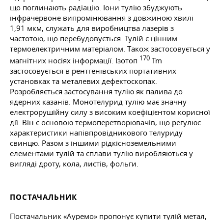
що поглинають радіацію. Іони тулію збуджують
інфрачервоне випромінювання з довжиною хвилі
1,91 мкм, служать для виробництва лазерів з
частотою, що перебудовується. Тулій є цінним
термоелектричним матеріалом. Також застосовується у
170
магнітних носіях інформації. Ізотоп
Tm
застосовується в рентгенівських портативних
установках та металевих дефектоскопах.
Розробляється застосування тулію як палива до
ядерних казанів. Монотелурид тулію має значну
електрорушійну силу з високим коефіцієнтом корисної
дії. Він є основою термоперетворювачів, що регулює
характеристики напівпровідникового телуриду
свинцю. Разом з іншими рідкісноземельними
елементами тулій та сплави тулію виробляються у
вигляді дроту, кола, листів, фольги.
ПОСТАЧАЛЬНИК
Постачальник «Ауремо» пропонує купити тулій метал,