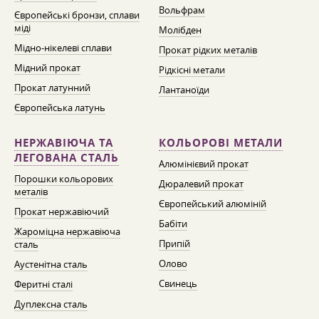
Вольфрам
Європейські бронзи, сплави
міді
Молібден
Мідно-нікелеві сплави
Прокат рідких металів
Мідний прокат
Рідкісні метали
Прокат латунний
Лантаноїди
Європейська латунь
НЕРЖАВІЮЧА ТА
КОЛЬОРОВІ МЕТАЛИ
ЛЕГОВАНА СТАЛЬ
Алюмінієвий прокат
Порошки кольорових
Дюралевий прокат
металів
Європейський алюміній
Прокат нержавіючий
Бабіти
Жароміцна нержавіюча
Припій
сталь
Олово
Аустенітна сталь
Свинець
Феритні сталі
Дуплексна сталь