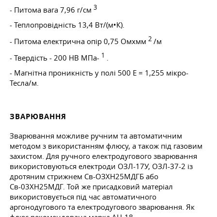
3
- Питома вага 7,96 г/см
- Теплопровідність 13,4 Вт/(м•К).
2
- Питома електрична опір 0,75 Омxмм
/м
1
- Твердість - 200 НВ МПа-
.
- Магнітна проникність у полі 500 Е = 1,255 мікро-
Тесла/м.
ЗВАРЮВАННЯ
Зварювання можливе ручним та автоматичним
методом з використанням флюсу, а також під газовим
захистом. Для ручного електродугового зварювання
використовуються електроди ОЗЛ-17У, ОЗЛ-37-2 із
дротяним стрижнем Св-ОЗХН25МДГБ або
Св-03ХН25МДГ. Той же присадковий матеріал
використовується під час автоматичного
аргонодугового та електродугового зварювання. Як