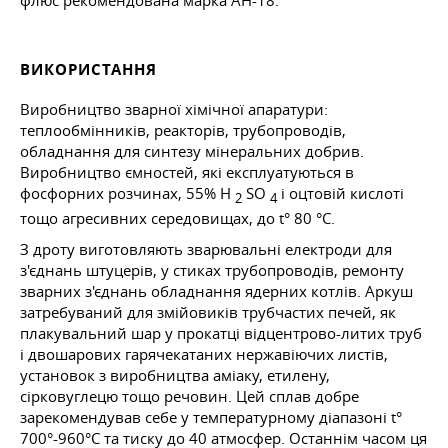
флюс рекомендована марка АН-18.
ВИКОРИСТАННЯ
Виробництво зварної хімічної апаратури:
теплообмінників, реакторів, трубопроводів,
обладнання для синтезу мінеральних добрив.
Виробництво ємностей, які експлуатуються в
фосфорних розчинах, 55% H
SO
і оцтовій кислоті
2
4
тощо
агресивних середовищах, до t° 80 °C.
З дроту виготовляють зварювальні електроди для
з'єднань штуцерів, у стиках трубопроводів, ремонту
зварних з'єднань обладнання ядерних котлів. Аркуш
затребуваний для змійовиків трубчастих печей, як
плакувальний шар у прокатці відцентрово-литих труб
і двошарових гарячекатаних нержавіючих листів,
установок з виробництва аміаку, етилену,
сірковуглецю
тощо
речовин. Цей сплав добре
зарекомендував себе у температурному діапазоні t°
700°-960°C та тиску до 40 атмосфер. Останнім часом ця