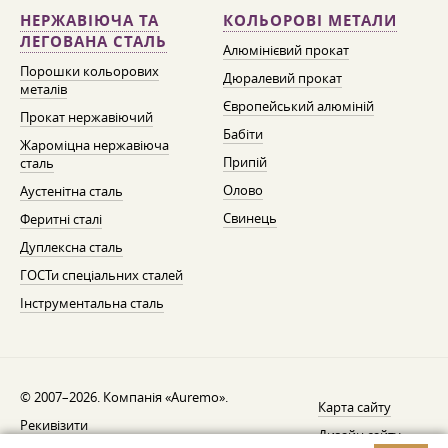
НЕРЖАВІЮЧА ТА
КОЛЬОРОВІ МЕТАЛИ
ЛЕГОВАНА СТАЛЬ
Алюмінієвий прокат
Порошки кольорових
Дюралевий прокат
металів
Європейський алюміній
Прокат нержавіючий
Бабіти
Жароміцна нержавіюча
Припій
сталь
Олово
Аустенітна сталь
Свинець
Феритні сталі
Дуплексна сталь
ГОСТи спеціальних сталей
Інструментальна сталь
© 2007–2026. Компанія «Auremo».
Карта сайту
Рекивізити
Дизайн сайту —