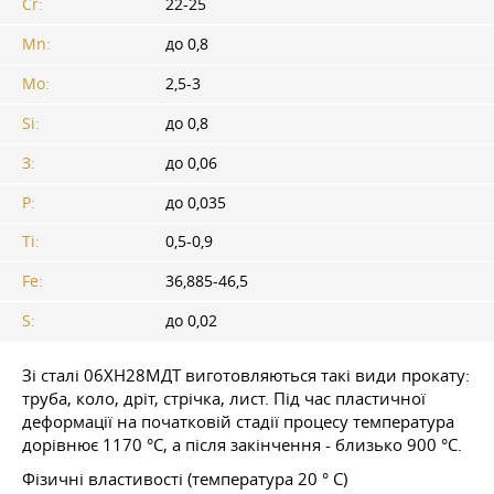
Cr:
22-25
Mn:
до 0,8
Mo:
2,5-3
Si:
до 0,8
З:
до 0,06
P:
до 0,035
Ti:
0,5-0,9
Fe:
36,885-46,5
S:
до 0,02
Зі сталі 06ХН28МДТ виготовляються такі види прокату:
труба, коло, дріт, стрічка, лист. Під час пластичної
деформації на початковій стадії процесу температура
дорівнює 1170 °C, а після закінчення - близько 900 °C.
Фізичні властивості (температура 20 ° С)