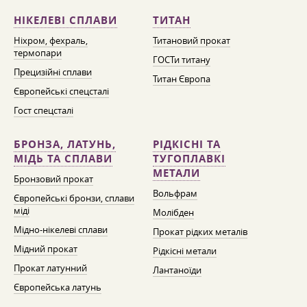
НІКЕЛЕВІ СПЛАВИ
ТИТАН
Ніхром, фехраль,
Титановий прокат
термопари
ГОСТи титану
Прецизійні сплави
Титан Європа
Європейські спецсталі
Гост спецсталі
БРОНЗА, ЛАТУНЬ,
РІДКІСНІ ТА
МІДЬ ТА СПЛАВИ
ТУГОПЛАВКІ
МЕТАЛИ
Бронзовий прокат
Вольфрам
Європейські бронзи, сплави
міді
Молібден
Мідно-нікелеві сплави
Прокат рідких металів
Мідний прокат
Рідкісні метали
Прокат латунний
Лантаноїди
Європейська латунь