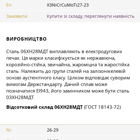
En:
X3NiCrCuMoTi27-23
Замовити:
Купити зі складу, переглянути наявність
ВИРОБНИЦТВО
Сталь 06ХН28МДТ виплавляють в електродугових
печах. Ця марки класифікується як нержавіюча,
корозійно-стійка, звичайна, жароміцна та жаростійка
сталь. Належить до групи сталей на залізонікелевій
основі аустенітного класу. Цілком відповідає суворим
вимогам Держстандарту. Даний сплав може
позначатися ЕІ943, його замінником може бути сталь
03ХН28МДТ.
Відсотковий склад 06ХН28МДТ
(ГОСТ 18143-72)
Ni:
26-29