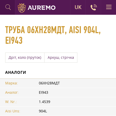
UK
ТРУБА 06ХН28МДТ, AISI 904L,
ЕІ943
Дріт, коло (пруток)
Аркуш, стрічка
АНАЛОГИ
Марка:
06ХН28МДТ
Аналог:
ЕІ943
W. Nr.:
1.4539
Aisi Uns:
904L