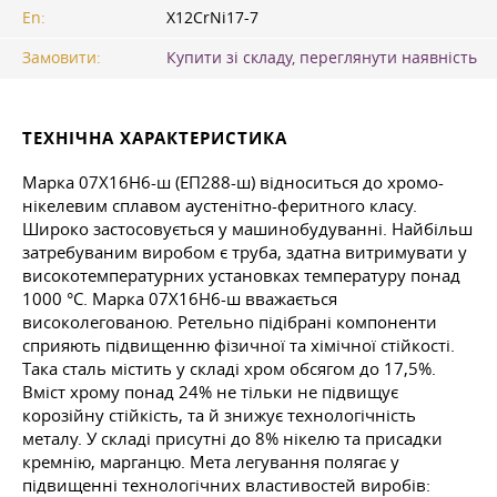
En:
X12CrNi17-7
Замовити:
Купити зі складу, переглянути наявність
ТЕХНІЧНА ХАРАКТЕРИСТИКА
Марка 07Х16Н6-ш (ЕП288-ш) відноситься до хромо-
нікелевим сплавом аустенітно-феритного класу.
Широко застосовується у машинобудуванні. Найбільш
затребуваним виробом є труба, здатна витримувати у
високотемпературних установках температуру понад
1000 °C. Марка 07Х16Н6-ш вважається
високолегованою. Ретельно підібрані компоненти
сприяють підвищенню фізичної та хімічної стійкості.
Така сталь містить у складі хром обсягом до 17,5%.
Вміст хрому понад 24% не тільки не підвищує
корозійну стійкість, та й знижує технологічність
металу. У складі присутні до 8% нікелю та присадки
кремнію, марганцю. Мета легування полягає у
підвищенні технологічних властивостей виробів: