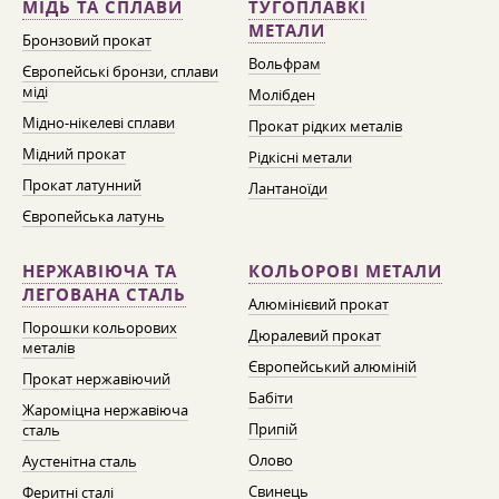
МІДЬ ТА СПЛАВИ
ТУГОПЛАВКІ
МЕТАЛИ
Бронзовий прокат
Вольфрам
Європейські бронзи, сплави
міді
Молібден
Мідно-нікелеві сплави
Прокат рідких металів
Мідний прокат
Рідкісні метали
Прокат латунний
Лантаноїди
Європейська латунь
НЕРЖАВІЮЧА ТА
КОЛЬОРОВІ МЕТАЛИ
ЛЕГОВАНА СТАЛЬ
Алюмінієвий прокат
Порошки кольорових
Дюралевий прокат
металів
Європейський алюміній
Прокат нержавіючий
Бабіти
Жароміцна нержавіюча
Припій
сталь
Олово
Аустенітна сталь
Свинець
Феритні сталі