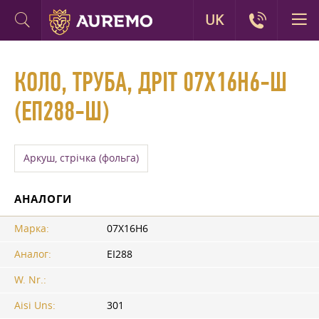
UK
КОЛО, ТРУБА, ДРІТ 07Х16Н6-Ш
(ЕП288-Ш)
Аркуш, стрічка (фольга)
АНАЛОГИ
Марка:
07Х16Н6
Аналог:
ЕІ288
W. Nr.:
Aisi Uns:
301