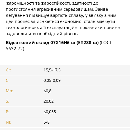
жароміцності та жаростійкості, здатності до
протистояння агресивним середовищам. Зайве
легування підвищує вартість сплаву, у зв'язку з чим
цей процес здійснюється економно: сталь має бути
технологічною, а її експлуатаційні показники повинні
задовольняти необхідний рівень.
Відсотковий склад 07Х16Н6-ш (ЕП288-ш)
(ГОСТ
5632-72)
Cr:
15,5-17,5
C:
0,05-0,09
Mn:
≤0,8
S:
≤0,02
P:
≤0,035
Ni:
5-8