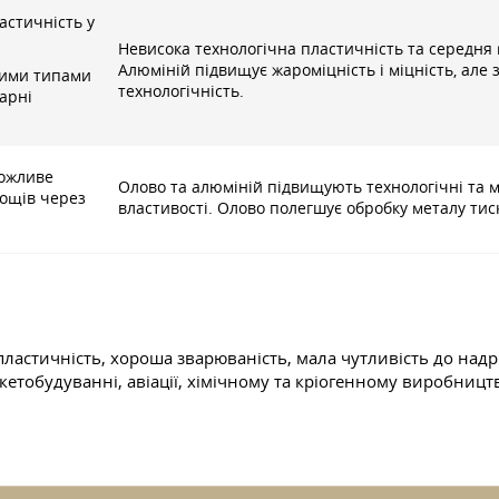
астичність у
Невисока технологічна пластичність та середня 
Алюміній підвищує жароміцність і міцність, але 
кими типами
технологічність.
арні
можливе
Олово та алюміній підвищують технологічні та м
ощів через
властивості. Олово полегшує обробку металу тис
ь, пластичність, хороша зварюваність, мала чутливість до на
кетобудуванні, авіації, хімічному та кріогенному виробництв