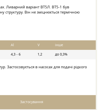
ах. Ливарний варіант ВТ5Л. ВТ5-1 був
ну структуру. Він не зміцнюється термічною
Al
V
інше
4,3 - 6
1,2
до 0,3%
ур. Застосовується в насосах для подачі рідкого
Застосування