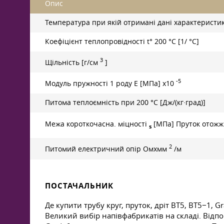
Опис
Температура при якій отримані дані характеристик
Коефіцієнт теплопровідності t° 200 °C [1/ °С]
3
Щільність [г/см
]
-5
Модуль пружності 1 роду Е [МПа] x10
Питома теплоємність при 200 °C [Дж/(кг·град)]
Межа короткочасна. міцності
[МПа] Пруток отожж
s
2
Питомий електричний опір Омxмм
/м
ПОСТАЧАЛЬНИК
Де купити трубу круг, пруток, дріт ВТ5, ВТ5−1,
Великий вибір напівфабрикатів на складі. Відпов