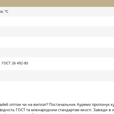
и, °С
.
ГОСТ 26
492-85
 Grade6 оптом чи на виплат? Постачальник Ауремо пропонує к
ідність ГОСТ та міжнародним стандартам якості. Завжди в ная