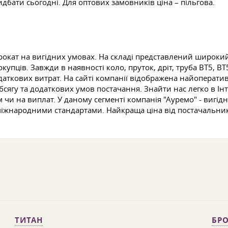
дбати сьогодні. Для оптових замовників ціна – пільгова.
окат на вигідних умовах. На складі представлений широкий
упців. Завжди в наявності коло, пруток, дріт, труба ВТ5, В
кових витрат. На сайті компанії відображена найоперативн
бсягу та додаткових умов постачання. Знайти нас легко в Ін
ом чи на виплат. У даному сегменті компанія "Ауремо" - вигі
та міжнародними стандартами. Найкраща ціна від постачальни
ТИТАН
БРО