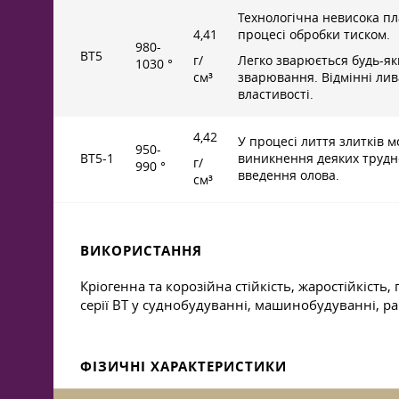
Технологічна невисока пл
4,41
процесі обробки тиском.
980-
ВТ5
г/
Легко зварюється будь-я
1030 °
см³
зварювання. Відмінні лив
властивості.
4,42
У процесі лиття злитків 
950-
ВТ5-1
виникнення деяких трудн
г/
990 °
введення олова.
см³
ВИКОРИСТАННЯ
Кріогенна та корозійна стійкість, жаростійкіст
серії ВТ у суднобудуванні, машинобудуванні, ра
ФІЗИЧНІ ХАРАКТЕРИСТИКИ