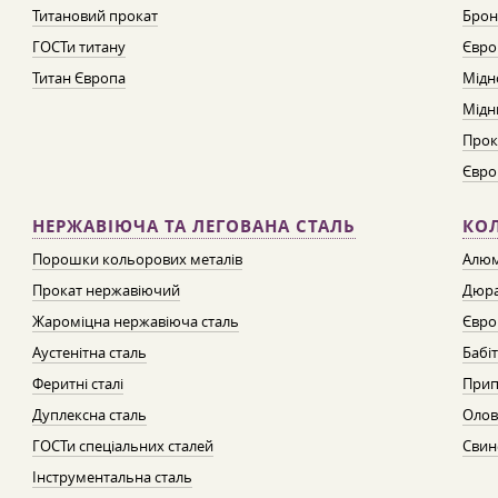
Титановий прокат
Брон
ГОСТи титану
Євро
Титан Європа
Мідн
Мідн
Прок
Євро
НЕРЖАВІЮЧА ТА ЛЕГОВАНА СТАЛЬ
КО
Порошки кольорових металів
Алюм
Прокат нержавіючий
Дюра
Жароміцна нержавіюча сталь
Євро
Аустенітна сталь
Бабі
Феритні сталі
Прип
Дуплексна сталь
Олов
ГОСТи спеціальних сталей
Свин
Інструментальна сталь