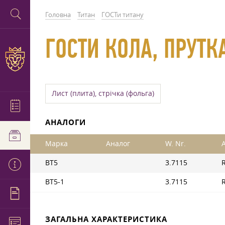
Головна
Титан
ГОСТи титану
ГОСТИ КОЛА, ПРУТКА
Лист (плита), стрічка (фольга)
АНАЛОГИ
Марка
Аналог
W. Nr.
A
ВТ5
3.7115
ВТ5-1
3.7115
ЗАГАЛЬНА ХАРАКТЕРИСТИКА