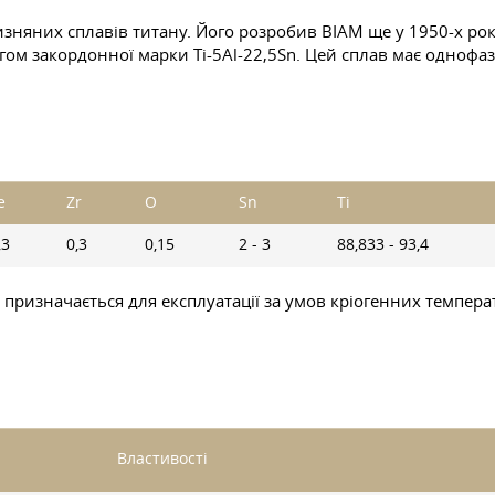
зняних сплавів титану. Його розробив ВІАМ ще у 1950-х рок
гом закордонної марки Ti-5Al-22,5Sn. Цей сплав має однофаз
e
Zr
O
Sn
Ti
,3
0,3
0,15
2 - 3
88,833 - 93,4
призначається для експлуатації за умов кріогенних температ
Властивості