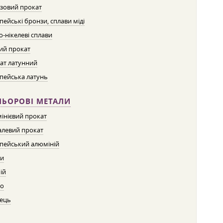
зовий прокат
пейські бронзи, сплави міді
о-нікелеві сплави
ий прокат
ат латунний
пейська латунь
ЛЬОРОВІ МЕТАЛИ
інієвий прокат
левий прокат
пейський алюміній
ти
ій
о
ець