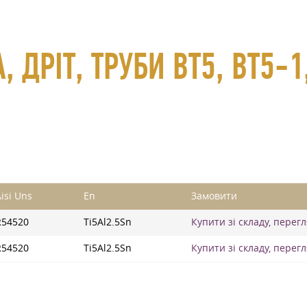
, ДРІТ, ТРУБИ ВТ5, ВТ5-1
isi Uns
En
Замовити
R54520
Ti5Al2.5Sn
Купити зі складу, перег
R54520
Ti5Al2.5Sn
Купити зі складу, перег