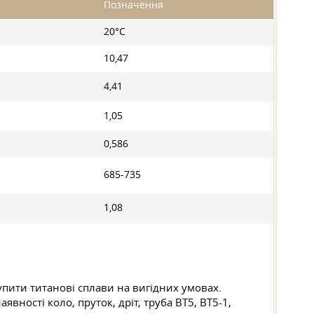
Позначення
20°С
10,47
4,41
1,05
0,586
685-735
1,08
упити титанові сплави на вигідних умовах.
вності коло, пруток, дріт, труба ВТ5, ВТ5-1,