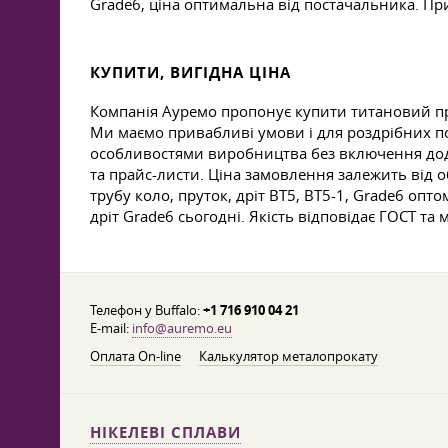
Grade6, ціна оптимальна від постачальника. При
КУПИТИ, ВИГІДНА ЦІНА
Компанія Ауремо пропонує купити титановий пр
Ми маємо привабливі умови і для роздрібних пок
особливостями виробництва без включення додат
та прайс-листи. Ціна замовлення залежить від о
трубу коло, пруток, дріт ВТ5, ВТ5-1, Grade6 опт
дріт Grade6 сьогодні. Якість відповідає ГОСТ 
Телефон у Buffalo:
+1 716 910 04 21
E-mail:
info@auremo.eu
Оплата On-line
Калькулятор металопрокату
НІКЕЛЕВІ СПЛАВИ