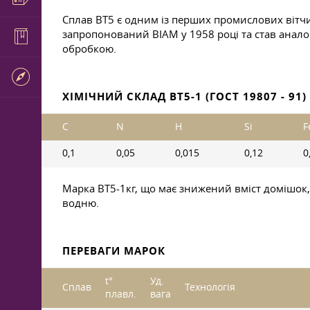
Сплав ВТ5 є одним із перших промислових вітчи
запропонований ВІАМ у 1958 році та став анало
обробкою.
ХІМІЧНИЙ СКЛАД ВТ5-1 (ГОСТ 19807 - 91)
C
N
H
Si
F
0,1
0,05
0,015
0,12
0
Марка ВТ5-1кг, що має знижений вміст домішок, 
водню.
ПЕРЕВАГИ МАРОК
t°
Уд.
Сплав
Технологія
плавл.
вага