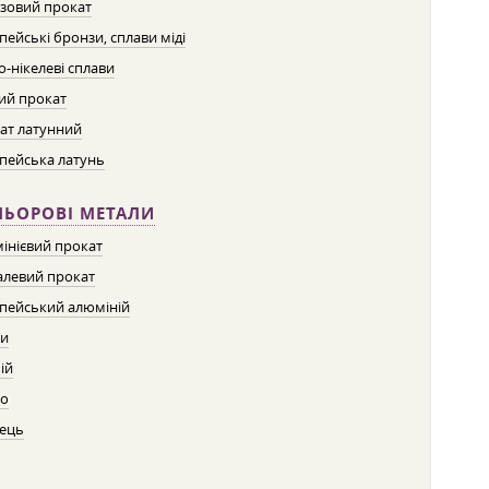
зовий прокат
пейські бронзи, сплави міді
о-нікелеві сплави
ий прокат
ат латунний
пейська латунь
ЛЬОРОВІ МЕТАЛИ
інієвий прокат
левий прокат
пейський алюміній
ти
ій
о
ець