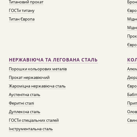
Титановий прокат
Брон
ГОСТи титану
Євро
Титан Європа
Мідн
Мідн
Прок
Євро
НЕРЖАВІЮЧА ТА ЛЕГОВАНА СТАЛЬ
КО
Порошки кольорових металів
Алюм
Прокат нержавіючий
Дюра
Жароміцна нержавіюча сталь
Євро
Аустенітна сталь
Бабі
Феритні сталі
Прип
Дуплексна сталь
Олов
ГОСТи спеціальних сталей
Свин
Інструментальна сталь