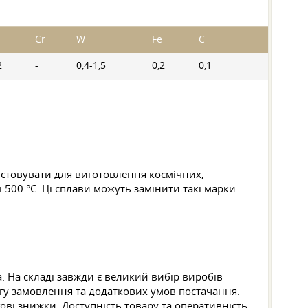
Cr
W
Fe
C
2
-
0,4-1,5
0,2
0,1
истовувати для виготовлення космічних,
 500 °C. Ці сплави можуть замінити такі марки
а. На складі завжди є великий вибір виробів
сягу замовлення та додаткових умов постачання.
ові знижки. Доступність товару та оперативність