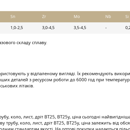
Sn
Zr
Mo
Nb
Si
1,0-2,5
3,0-4,5
3,5-4,5
-
0,
азового складу сплаву.
ористовують у відпаленому вигляді. Їх рекомендують викор
інших деталей з ресурсом роботи до 6000 год при температурі
ськових літаків.
бу, коло, лист, дріт ВТ25, ВТ25у, ціна сьогодні найвигідніш
у трубу, коло, лист, дріт ВТ25, ВТ25у, ціна залежить від об
одним стандартам якості. На оптові покупки надаються пільг