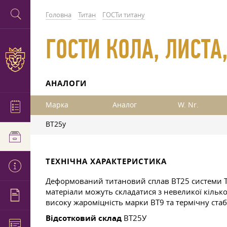
Головна
Титан
ГОСТи титану
ГОСТИ КОЛА, ЛИСТА,
АНАЛОГИ
Марка
Аналог
W. Nr.
ВТ25у
ТЕХНІЧНА ХАРАКТЕРИСТИКА
Деформований титановий сплав ВТ25 системи Ti-
матеріали можуть складатися з невеликої кількос
високу жароміцність марки ВТ9 та термічну стаб
Відсотковий склад
ВТ25У