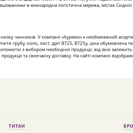
ашованими в міжнародна логістична мережа, містах Східної
 низку чинників. У компанії «Ауремо» є необмежений асорт
пити трубу, коло, лист, дріт ВТ25, ВТ25у, ціна обумовлена
допомогти з вибором необхідної продукції, від якої залежить
продукції та своєчасну доставку. На сайті компанії відобра
ТИТАН
БРО