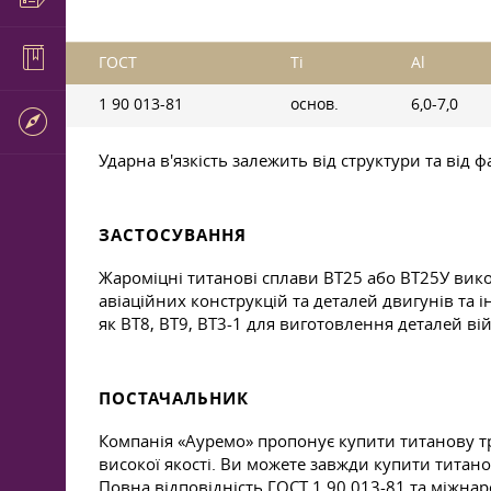
ГОСТ
Ti
Al
1 90 013-81
основ.
6,0-7,0
Ударна в'язкість залежить від структури та від ф
ЗАСТОСУВАННЯ
Жароміцні титанові сплави ВТ25 або ВТ25У вик
авіаційних конструкцій та деталей двигунів та 
як ВТ8, ВТ9, ВТ3-1 для виготовлення деталей вій
ПОСТАЧАЛЬНИК
Компанія «Ауремо» пропонує купити титанову тру
високої якості. Ви можете завжди купити титанов
Повна відповідність
ГОСТ 1
90 013-81 та міжнар