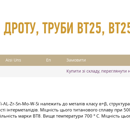
 ДРОТУ, ТРУБИ ВТ25, ВТ2
Aisi Uns
En
Замовити
Купити зі складу, переглянути 
AL-Zr-Sn-Mo-W-Si належить до металів класу α+β, структура
ті інтерметалідів. Міцність цього титанового сплаву при 500
ільність марки ВТ8. Вище температури 700 ° C. Міцність ць