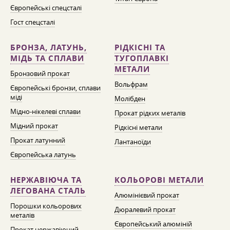
Європейські спецсталі
Гост спецсталі
БРОНЗА, ЛАТУНЬ,
РІДКІСНІ ТА
МІДЬ ТА СПЛАВИ
ТУГОПЛАВКІ
МЕТАЛИ
Бронзовий прокат
Вольфрам
Європейські бронзи, сплави
міді
Молібден
Мідно-нікелеві сплави
Прокат рідких металів
Мідний прокат
Рідкісні метали
Прокат латунний
Лантаноїди
Європейська латунь
НЕРЖАВІЮЧА ТА
КОЛЬОРОВІ МЕТАЛИ
ЛЕГОВАНА СТАЛЬ
Алюмінієвий прокат
Порошки кольорових
Дюралевий прокат
металів
Європейський алюміній
Прокат нержавіючий