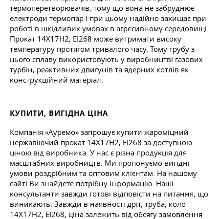
термоперетворювачів, тому що вона не забруднює
електроди термопар і при цьому надійно захищає при
роботі в шкідливих умовах в агресивному середовищі.
Прокат 14Х17Н2, ЕІ268 може витримати високу
температуру протягом тривалого часу. Тому трубу з
цього сплаву використовують у виробництві газових
турбін, реактивних двигунів та ядерних котлів як
конструкційний матеріал.
КУПИТИ, ВИГІДНА ЦІНА
Компанія «Ауремо» запрошує купити жароміцний
нержавіючий прокат 14Х17Н2, ЕІ268 за доступною
ціною від виробника. У нас є різна продукція для
масштабних виробництв. Ми пропонуємо вигідні
умови роздрібним та оптовим клієнтам. На нашому
сайті Ви знайдете потрібну інформацію. Наші
консультанти завжди готові відповісти на питання, що
виникають. Завжди в наявності дріт, труба, коло
14Х17Н2, ЕІ268, ціна залежить від обсягу замовлення