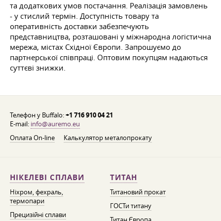
та додаткових умов постачання. Реалізація замовлень
- у стислий термін. Доступність товару та
оперативність доставки забезпечують
представництва, розташовані у міжнародна логістична
мережа, містах Східної Європи. Запрошуємо до
партнерської співпраці. Оптовим покупцям надаються
суттєві знижки.
Телефон у Buffalo:
+1 716 910 04 21
E-mail:
info@auremo.eu
Оплата On-line
Калькулятор металопрокату
НІКЕЛЕВІ СПЛАВИ
ТИТАН
Ніхром, фехраль,
Титановий прокат
термопари
ГОСТи титану
Прецизійні сплави
Титан Європа