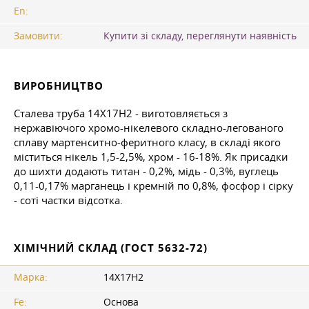
En:
Замовити:
Купити зі складу, переглянути наявність
ВИРОБНИЦТВО
Сталева труба 14Х17Н2 - виготовляється з
нержавіючого хромо-нікелевого складно-легованого
сплаву мартенситно-феритного класу, в складі якого
міститься нікель 1,5-2,5%, хром - 16-18%. Як присадки
до шихти додають титан - 0,2%, мідь - 0,3%, вуглець
0,11-0,17% марганець і кремній по 0,8%, фосфор і сірку
- соті частки відсотка.
ХІМІЧНИЙ СКЛАД (ГОСТ 5632-72)
Марка:
14Х17Н2
Fe:
Основа