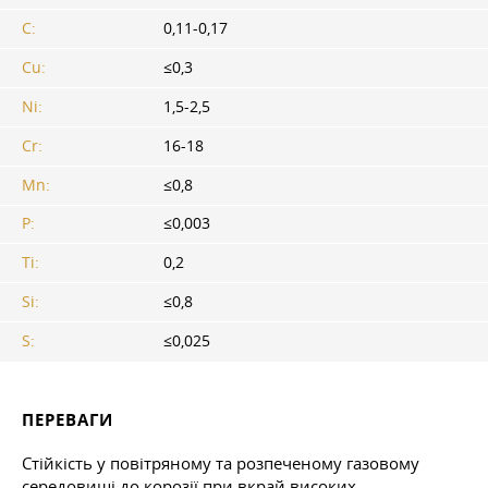
C:
0,11-0,17
Cu:
≤0,3
Ni:
1,5-2,5
Cr:
16-18
Mn:
≤0,8
P:
≤0,003
Ti:
0,2
Si:
≤0,8
S:
≤0,025
ПЕРЕВАГИ
Стійкість у повітряному та розпеченому газовому
середовищі до корозії при вкрай високих