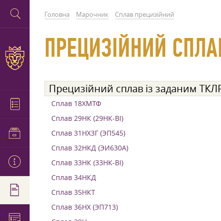
Головна
Марочник
Сплав прецизійний
ПРЕЦИЗІЙНИЙ СПЛА
Прецизійний сплав із заданим ТКЛ
Сплав 18ХМТФ
Сплав 29НК (29НК-ВІ)
Сплав 31НХ3Г (ЭП545)
Сплав 32НКД (ЭИ630А)
Сплав 33НК (33НК-ВІ)
Сплав 34НКД
Сплав 35НКТ
Сплав 36НХ (ЭП713)