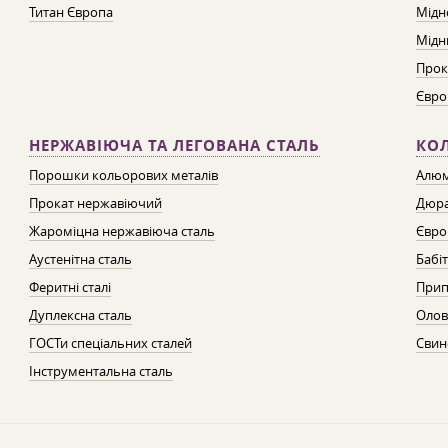
Титан Європа
Мідн
Мідн
Прок
Євро
НЕРЖАВІЮЧА ТА ЛЕГОВАНА СТАЛЬ
КО
Порошки кольорових металів
Алюм
Прокат нержавіючий
Дюра
Жароміцна нержавіюча сталь
Євро
Аустенітна сталь
Бабі
Феритні сталі
Прип
Дуплексна сталь
Олов
ГОСТи спеціальних сталей
Свин
Інструментальна сталь