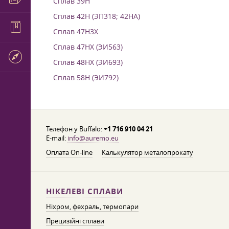
Сплав 39Н
Сплав 42Н (ЭП318; 42НА)
Сплав 47Н3Х
Сплав 47НХ (ЭИ563)
Сплав 48НХ (ЭИ693)
Сплав 58Н (ЭИ792)
Телефон у Buffalo:
+1 716 910 04 21
E-mail:
info@auremo.eu
Оплата On-line
Калькулятор металопрокату
НІКЕЛЕВІ СПЛАВИ
Ніхром, фехраль, термопари
Прецизійні сплави