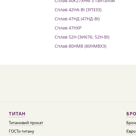
Сплав 40К27ХНМ з танталом
Сплав 42НА-ВІ (ЭП333)
Сплав 47НД (47НД-ВІ)
Сплав 47НХР
Сплав 52Н (ЭИ676; 52Н-ВІ)
Сплав 80НМВ (80НМВХ3)
ТИТАН
БРО
Титановий прокат
Брон
ГОСТи титану
Євро