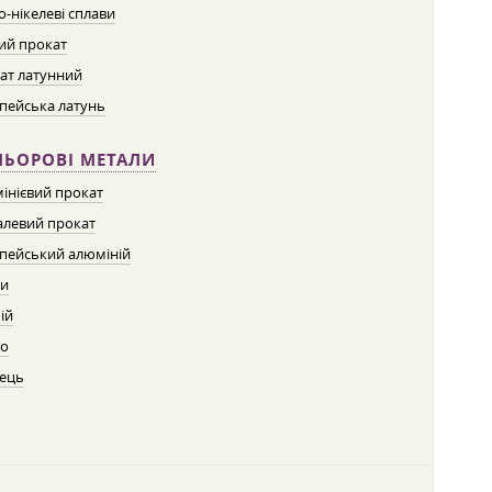
о-нікелеві сплави
ий прокат
ат латунний
пейська латунь
ЛЬОРОВІ МЕТАЛИ
інієвий прокат
левий прокат
пейський алюміній
ти
ій
о
ець