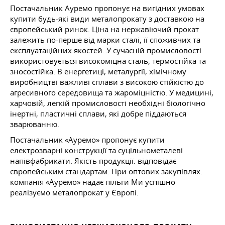
Постачальник Ауремо пропонує на вигідних умовах
купити будь-які види металопрокату з доставкою на
європейський ринок. Ціна на нержавіючий прокат
залежить по-перше від марки сталі, її споживчих та
експлуатаційних якостей. У сучасній промисловості
використовується високоміцна сталь, термостійка та
зносостійка. В енергетиці, металургії, хімічному
виробництві важливі сплави з високою стійкістю до
агресивного середовища та жароміцністю. У медицині,
харчовій, легкій промисловості необхідні біологічно
інертні, пластичні сплави, які добре піддаються
зварюванню.
Постачальник «Ауремо» пропонує купити
електрозварні конструкції та суцільнометалеві
напівфабрикати. Якість продукції. відповідає
європейським стандартам. При оптових закупівлях.
компанія «Ауремо» надає пільги Ми успішно
реалізуємо металопрокат у Європі.