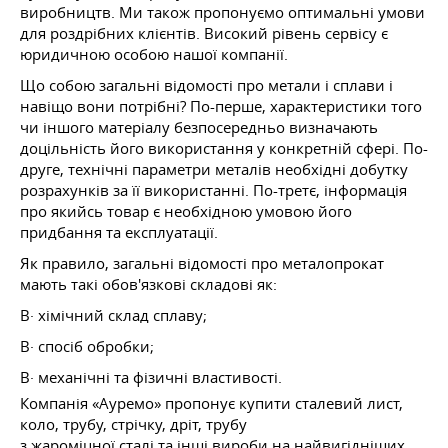
виробництв. Ми також пропонуємо оптимальні умови
для роздрібних клієнтів. Високий рівень сервісу є
юридичною особою нашої компанії.
Що собою загальні відомості про метали і сплави і
навіщо вони потрібні? По-перше, характеристики того
чи іншого матеріалу безпосередньо визначають
доцільність його використання у конкретній сфері. По-
друге, технічні параметри металів необхідні добутку
розрахунків за її використанні. По-третє, інформація
про якийсь товар є необхідною умовою його
придбання та експлуатації.
Як правило, загальні відомості про металопрокат
мають такі обов'язкові складові як:
В· хімічний склад сплаву;
В· спосіб обробки;
В· механічні та фізичні властивості.
Компанія «Ауремо» пропонує купити сталевий лист,
коло, трубу, стрічку, дріт, трубу
з жароміцної сталі та інші вироби на найвигідніших