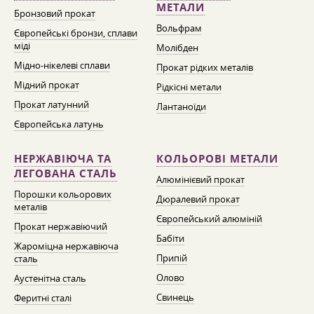
МЕТАЛИ
Бронзовий прокат
Вольфрам
Європейські бронзи, сплави
міді
Молібден
Мідно-нікелеві сплави
Прокат рідких металів
Мідний прокат
Рідкісні метали
Прокат латунний
Лантаноїди
Європейська латунь
НЕРЖАВІЮЧА ТА
КОЛЬОРОВІ МЕТАЛИ
ЛЕГОВАНА СТАЛЬ
Алюмінієвий прокат
Порошки кольорових
Дюралевий прокат
металів
Європейський алюміній
Прокат нержавіючий
Бабіти
Жароміцна нержавіюча
Припій
сталь
Олово
Аустенітна сталь
Свинець
Феритні сталі