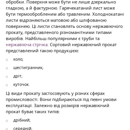
обробки. Поверхня може бути не лише дзеркально
гладкою, а й фактурною. Гарячекатаний лист може
бути термообробленим або травленим. Холоднокатані
листи відрізняються матовою або шліфованою
поверхнею. Ці листи становлять основу нержавіючого
прокату, представленого різноманітними типами
виробів. Найбільш популярними є труби та
нержавіюча стрічка.
Сортовий нержавіючий прокат
представлений такою продукцією:
коло;
шестигранник;
дріт;
куточок.
Ці види прокату застосовують у різних сферах
промисловості. Вони підбираються під певні умови
експлуатації. Залежно від розмірів нержавіючий
прокат буває таких типів:
дрібний;
середній;