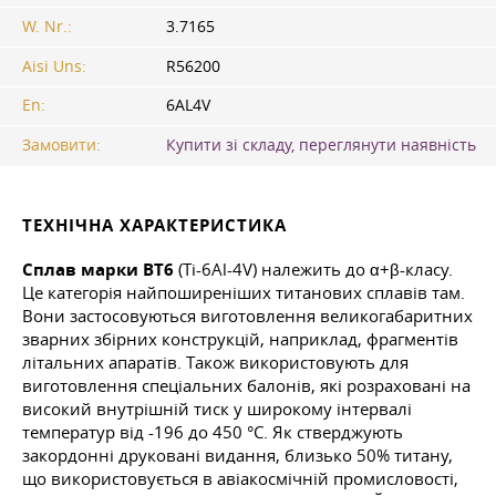
W. Nr.:
3.7165
Aisi Uns:
R56200
En:
6AL4V
Замовити:
Купити зі складу, переглянути наявність
ТЕХНІЧНА ХАРАКТЕРИСТИКА
Сплав марки ВТ6
(Ti-6Al-4V) належить до α+β-класу.
Це категорія найпоширеніших титанових сплавів там.
Вони застосовуються виготовлення великогабаритних
зварних збірних конструкцій, наприклад, фрагментів
літальних апаратів. Також використовують для
виготовлення спеціальних балонів, які розраховані на
високий внутрішній тиск у широкому інтервалі
температур від -196 до 450 °C. Як стверджують
закордонні друковані видання, близько 50% титану,
що використовується в авіакосмічній промисловості,