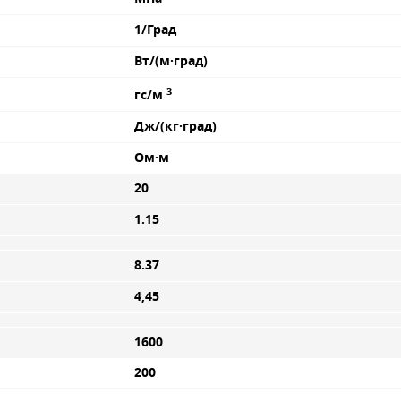
1/Град
Вт/(м·град)
3
гс/м
Дж/(кг·град)
Ом·м
20
1.15
8.37
4,45
1600
200