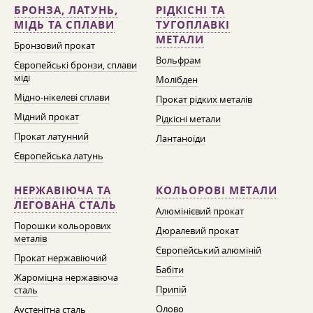
БРОНЗА, ЛАТУНЬ,
РІДКІСНІ ТА
МІДЬ ТА СПЛАВИ
ТУГОПЛАВКІ
МЕТАЛИ
Бронзовий прокат
Вольфрам
Європейські бронзи, сплави
міді
Молібден
Мідно-нікелеві сплави
Прокат рідких металів
Мідний прокат
Рідкісні метали
Прокат латунний
Лантаноїди
Європейська латунь
НЕРЖАВІЮЧА ТА
КОЛЬОРОВІ МЕТАЛИ
ЛЕГОВАНА СТАЛЬ
Алюмінієвий прокат
Порошки кольорових
Дюралевий прокат
металів
Європейський алюміній
Прокат нержавіючий
Бабіти
Жароміцна нержавіюча
Припій
сталь
Олово
Аустенітна сталь