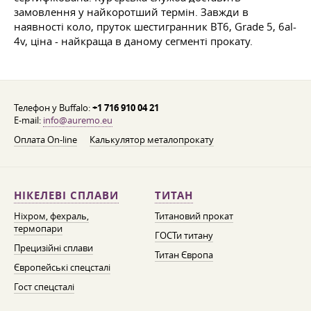
замовлення у найкоротший термін. Завжди в
наявності коло, пруток шестигранник ВТ6, Grade 5, 6al-
4v, ціна - найкраща в даному сегменті прокату.
Телефон у Buffalo:
+1 716 910 04 21
E-mail:
info@auremo.eu
Оплата On-line
Калькулятор металопрокату
НІКЕЛЕВІ СПЛАВИ
ТИТАН
Ніхром, фехраль,
Титановий прокат
термопари
ГОСТи титану
Прецизійні сплави
Титан Європа
Європейські спецсталі
Гост спецсталі