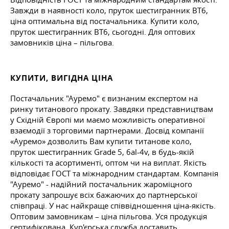
Завжди в наявності коло, пруток шестигранник ВТ6,
ціна оптимальна від постачальника. Купити коло,
пруток шестигранник ВТ6, сьогодні. Для оптових
замовників ціна – пільгова.
КУПИТИ, ВИГІДНА ЦІНА
Постачальник "Ауремо" є визнаним експертом на
ринку титанового прокату. Завдяки представництвам
у Східній Європі ми маємо можливість оперативної
взаємодії з торговими партнерами. Досвід компанії
«Ауремо» дозволить Вам купити титанове коло,
пруток шестигранник Grade 5, 6al-4v, в будь-якій
кількості та асортименті, оптом чи на виплат. Якість
відповідає ГОСТ та міжнародним стандартам. Компанія
"Ауремо" - надійний постачальник жароміцного
прокату запрошує всіх бажаючих до партнерської
співпраці. У нас найкраще співвідношення ціна-якість.
Оптовим замовникам – ціна пільгова. Уся продукція
сертифікована. Кур'єрська служба доставить