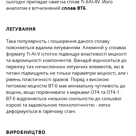
сьогодні припадає саме на сплав Ti-6Al-4V. Його
аналогом є вітчизняний
сплав ВТ6.
ЛЕГУВАННЯ
Така популярність і поширення даного сплаву
пояснюється вдалим легуванням. Алюміній у сплавах
формату Ti-Al-V істотно підвищує властивості міцності
та жароміцності компонентів. Ванадій відноситься до
переліку тих нечисленних легуючих елементів, які в
титані підвищують не тільки параметри міцності, але і
рівень пластичності зразків. Поряд з високою
питомою міцністю ВТ-6 має мінімальну чутливість до
водню, якщо порівнювати з марками ОТ4 та ОТ4-1.
ВТ-6 відрізняється низькою схильністю до сольової
корозії та задовільною технологічністю - легко
деформується в гарячому стані.
ВИРОБНИЦТВО