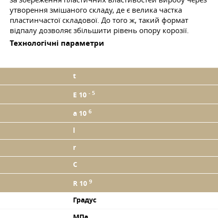
утворення змішаного складу, де є велика частка
пластинчастої складової. До того ж, такий формат
відпалу дозволяє збільшити рівень опору корозії.
Технологічні параметри
t
- 5
E 10
6
a 10
l
r
C
9
R 10
Градус
МПа