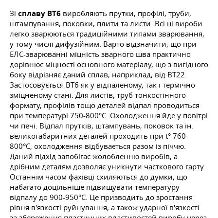
Зі
сплаву ВТ6
виробляють прутки, профілі, труби,
штампування, поковки, плити та листи. Всі ці вироби
легко зварюються традиційними типами зварювання,
у тому числі дифузійним. Варто відзначити, що при
ЕЛС-зварюванні міцність зварного шва практично
дорівнює міцності основного матеріалу, що з вигідного
боку відрізняє даний сплав, наприклад, від ВТ22.
Застосовується ВТ6 як у відпаленому, так і термічно
зміцненому стані. Для листів, труб тонкостінного
формату, профілів
тощо
деталей відпал проводиться
при температурі 750-800°С. Охолодження йде у повітрі
чи печі. Відпал прутків, штампувань, поковок та ін.
великогабаритних деталей проходить при t° 760-
800°С, охолодження відбувається разом із піччю.
Даний підхід запобігає жолобленню виробів, а
дрібним деталям дозволяє уникнути часткового гарту.
Останнім часом фахівці схиляються до думки, що
набагато доцільніше підвищувати температуру
відпалу до 900-950°С. Це призводить до зростання
рівня в'язкості руйнування, а також ударної в'язкості
за збереження пластичних властивостей виробу через