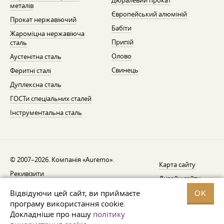
Дюралевий прокат
металів
Європейський алюміній
Прокат нержавіючий
Бабіти
Жароміцна нержавіюча
Припій
сталь
Олово
Аустенітна сталь
Свинець
Феритні сталі
Дуплексна сталь
ГОСТи спеціальних сталей
Інструментальна сталь
© 2007–2026. Компанія «Auremo».
Карта сайту
Рекивізити
Дизайн сайту —
AGB
Fresh
Відвідуючи цей сайт, ви приймаєте
OK
Повідомлення про відкликання
програму використання cookie.
Докладніше про нашу
політику
Захист даних