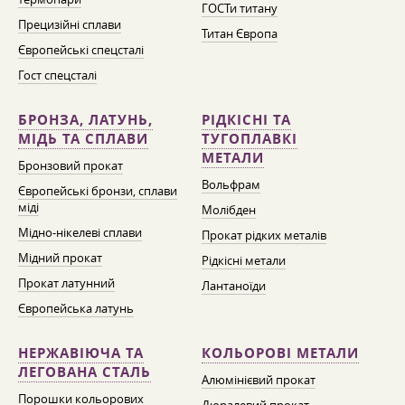
ГОСТи титану
Прецизійні сплави
Титан Європа
Європейські спецсталі
Гост спецсталі
БРОНЗА, ЛАТУНЬ,
РІДКІСНІ ТА
МІДЬ ТА СПЛАВИ
ТУГОПЛАВКІ
МЕТАЛИ
Бронзовий прокат
Вольфрам
Європейські бронзи, сплави
міді
Молібден
Мідно-нікелеві сплави
Прокат рідких металів
Мідний прокат
Рідкісні метали
Прокат латунний
Лантаноїди
Європейська латунь
НЕРЖАВІЮЧА ТА
КОЛЬОРОВІ МЕТАЛИ
ЛЕГОВАНА СТАЛЬ
Алюмінієвий прокат
Порошки кольорових