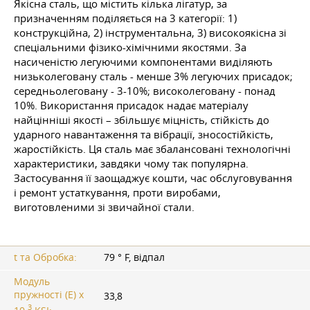
Якісна сталь, що містить кілька лігатур, за
призначенням поділяється на 3 категорії: 1)
конструкційна, 2) інструментальна, 3) високоякісна зі
спеціальними фізико-хімічними якостями. За
насиченістю легуючими компонентами виділяють
низьколеговану сталь - менше 3% легуючих присадок;
середньолеговану - 3-10%; високолеговану - понад
10%. Використання присадок надає матеріалу
найцінніші якості – збільшує міцність, стійкість до
ударного навантаження та вібрації, зносостійкість,
жаростійкість. Ця сталь має збалансовані технологічні
характеристики, завдяки чому так популярна.
Застосування її заощаджує кошти, час обслуговування
і ремонт устаткування, проти виробами,
виготовленими зі звичайної стали.
t та Обробка:
79 ° F, відпал
Модуль
пружності (Е) х
33,8
3