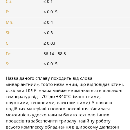
Cu:
≤ 0.1
P:
≤ 0.015
Mn:
≤ 0.4
Si:
≤ 0.3
C:
≤ 0.03
Fe:
56.14 - 58.5
S:
≤ 0.015
Назва даного сплаву походить від слова
«інваріантний», тобто незмінний, що відповідає істині,
оскільки ТКЛР інвара майже не змінюється в діапазоні
температур від .-70º до +340ºC. (магнітними,
пружними, тепловими, електричними). З появою
подібних матеріалів нового покоління з'явилася
можливість удосконалити багато технологічних
процесів та забезпечити тривалу надійну роботу
всього комплексу обладнання в широкому діапазоні