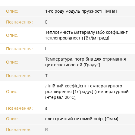
Опис:
1-го роду модуль пружності, [МПа]
Позначення:
E
Теплоємність матеріалу (або коефіцієнт
Опис:
теплопровідності) [Вт/(м·град)]
Позначення:
l
Температура, потрібна для отримання
Опис:
цих властивостей [Градус]
Позначення:
T
лінійний коефіцієнт температурного
Опис:
розширення [1/Градус] (температурний
інтервал 20°С),
Позначення:
a
Опис:
електричний питомий опір, [Ом·м]
Позначення:
R