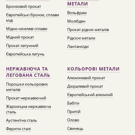
МЕТАЛИ
Бронзовий прокат
Вольфрам
Європейські бронзи, сплави
міді
Молібден
Мідно-нікелеві сплави
Прокат рідких металів
Мідний прокат
Рідкісні метали
Прокат латунний
Лантаноїди
Європейська латунь
НЕРЖАВІЮЧА ТА
КОЛЬОРОВІ МЕТАЛИ
ЛЕГОВАНА СТАЛЬ
Алюмінієвий прокат
Порошки кольорових
Дюралевий прокат
металів
Європейський алюміній
Прокат нержавіючий
Бабіти
Жароміцна нержавіюча
Припій
сталь
Олово
Аустенітна сталь
Свинець
Феритні сталі