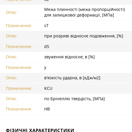
Межа плинності (межа пропорційності)
Опис:
для залишкової деформації, [МПа]
Позначення:
sT
Опис:
при розриві відносне подовження, [%]
Позначення:
d5
Опис:
звуження відносне, в [%]
Позначення:
y
Опис:
в'язкість ударна, в [кДж/м2]
Позначення:
KCU
Опис:
по Брінеллю твердість, [МПа]
Позначення:
HB
ФІЗИЧНІ ХАРАКТЕРИСТИКИ