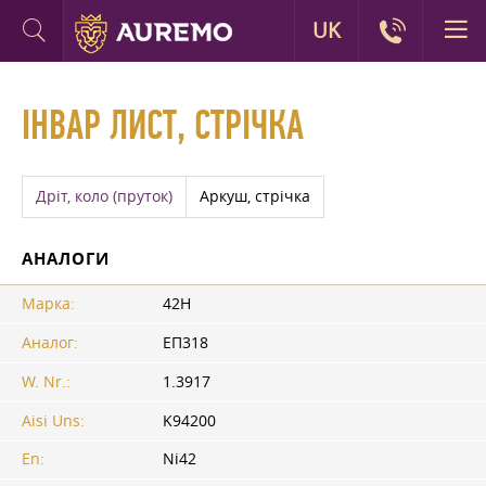
UK
ІНВАР ЛИСТ, СТРІЧКА
Дріт, коло (пруток)
Аркуш, стрічка
АНАЛОГИ
Марка:
42Н
Аналог:
ЕП318
W. Nr.:
1.3917
Aisi Uns:
K94200
En:
Ni42