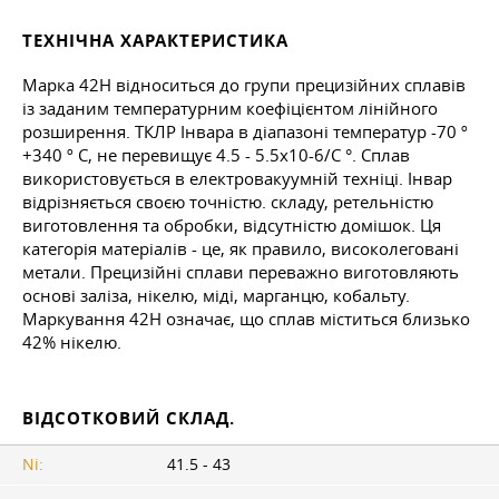
ТЕХНІЧНА ХАРАКТЕРИСТИКА
Марка 42Н відноситься до групи прецизійних сплавів
із заданим температурним коефіцієнтом лінійного
розширення. ТКЛР Інвара в діапазоні температур -70 º
+340 º C, не перевищує 4.5 - 5.5x10-6/C °. Сплав
використовується в електровакуумній техніці. Інвар
відрізняється своєю точністю. складу, ретельністю
виготовлення та обробки, відсутністю домішок. Ця
категорія матеріалів - це, як правило, високолеговані
метали. Прецизійні сплави переважно виготовляють
основі заліза, нікелю, міді, марганцю, кобальту.
Маркування 42Н означає, що сплав міститься близько
42% нікелю.
ВІДСОТКОВИЙ СКЛАД.
Ni:
41.5 - 43