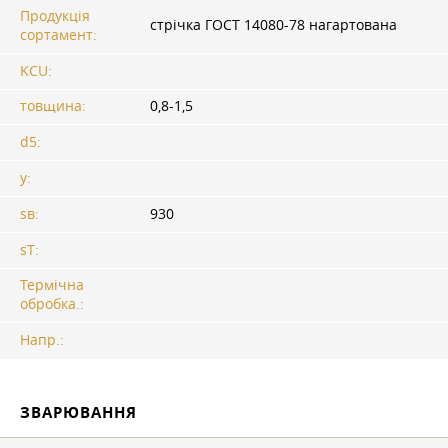
Продукція
стрічка
ГОСТ
14080-78 нагартована
сортамент:
KCU:
товщина:
0,8-1,5
d5:
y:
sв:
930
sT:
Термічна
обробка.:
Напр.:
ЗВАРЮВАННЯ