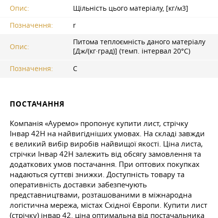
Опис:
Щільність цього матеріалу, [кг/м3]
Позначення:
r
Питома теплоємність даного матеріалу
Опис:
[Дж/(кг·град)] (темп. інтервал 20°С)
Позначення:
C
ПОСТАЧАННЯ
Компанія «Ауремо» пропонує купити лист, стрічку
Інвар 42Н на найвигідніших умовах. На складі завжди
є великий вибір виробів найвищої якості. Ціна листа,
стрічки Інвар 42Н залежить від обсягу замовлення та
додаткових умов постачання. При оптових покупках
надаються суттєві знижки. Доступність товару та
оперативність доставки забезпечують
представництвами, розташованими в міжнародна
логістична мережа, містах Східної Європи. Купити лист
(стрічку) інвар 42. ціна оптимальна від постачальника